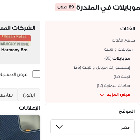
موبايلات في المندرة
89 إعلان
الشركات الممي
الفئات
جميع الفئات
موبايلات و تابلت
Harmony Bro
موبايلات
(
89
)
إكسسوارات موبايل و تابلت
(
26
)
عرض الحسابات 
تابلت
(
12
)
ساعات سمارت
(
12
)
عرض المزيد
آيفون
سامسو
الإعلانات
الموقع