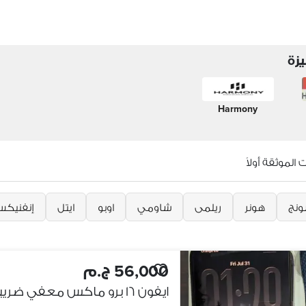
زة
Harmony
الموثقة أولاً
نج
هونر
ريلمى
شاومي
اوبو
ايتل
إنفنيك
56,000 ج.م
ايفون ١٦ برو ماكس معفي ضريبه بالبوكس بسعر ١٥ ماكس