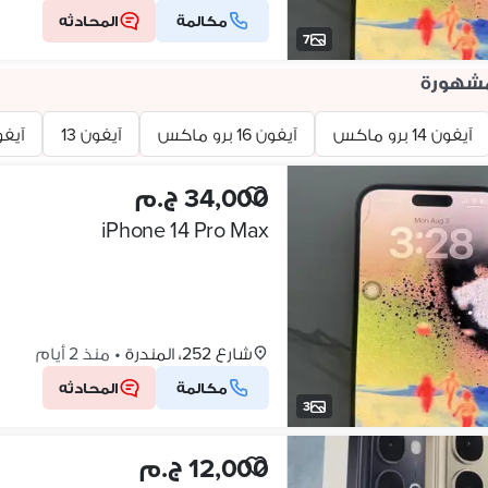
مكالمة
المحادثه
7
مشهورة
آيفون 14 برو ماكس
آيفون 16 برو ماكس
آيفون 13
آيفون 12 ب
34,000 ج.م
iPhone 14 Pro Max
شارع 252، المندرة
•
منذ 2 أيام
مكالمة
المحادثه
3
12,000 ج.م