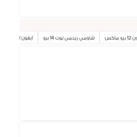
رو ماكس
شاومي ريدمي نوت 14 برو
آيفون 11
آيفون 13 ب