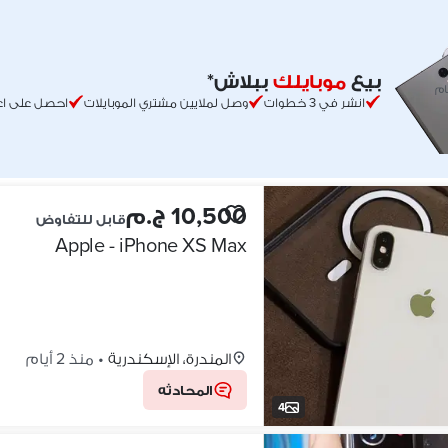
بيع
موبايلك
ببلاش*
ام
انشر في 3 خطوات
وصل لملايين مشتري الموبايلات
احصل على اع
10,500 ج.م
قابل للتفاوض
Apple - iPhone XS Max
المندرة، الإسكندرية
•
منذ 2 أيام
المحادثه
4