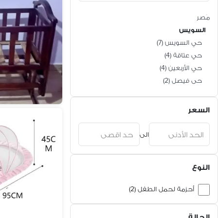
مَصر
السويس
حي السويس
(
7
)
حي عتاقة
(
4
)
حي الأربعين
(
4
)
حى فيصل
(
2
)
السعر
الى
النوع
أحزمة لحمل الطفل (2)
سراير أطفال (2)
الحالة