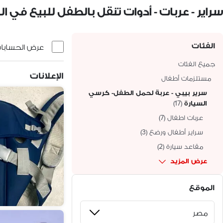
سراير - عربات - أدوات تنقل بالطفل للبيع في 
الفئات
عرض الحسابات 
جميع الفئات
الإعلانات
مستلزمات أطفال
سرير بيبي - عربة لحمل الطفل- كرسي
السيارة
(
17
)
عربات اطفال
(
7
)
سراير أطفال ورضع
(
3
)
مقاعد سيارة
(
2
)
عرض المزيد
الموقع