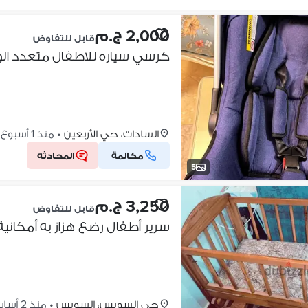
2,000 ج.م
قابل للتفاوض
كرسي سياره للاطفال متعدد ال
السادات، حي الأربعين
•
منذ 1 أسبوع
مكالمة
المحادثه
5
3,250 ج.م
قابل للتفاوض
سرير أطفال رضع هزاز به أمكانية
حي السويس، السويس
•
منذ 2 أسابيع