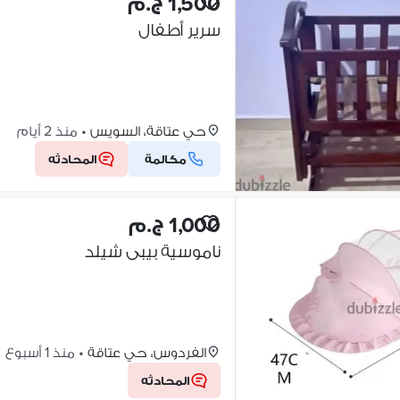
1,500 ج.م
سرير أطفال
حي عتاقة، السويس
•
منذ 2 أيام
مكالمة
المحادثه
1,000 ج.م
ناموسية بيبى شيلد
الفردوس، حي عتاقة
•
منذ 1 أسبوع
المحادثه