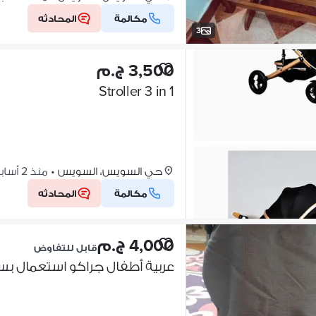
مكالمة
المحادثه
3
3,500 ج.م
Stroller 3 in 1
حي السويس، السويس
•
منذ 2 أسابيع
مكالمة
المحادثه
4,000 ج.م
قابل للتفاوض
عربية أطفال جراكو استعمال بس