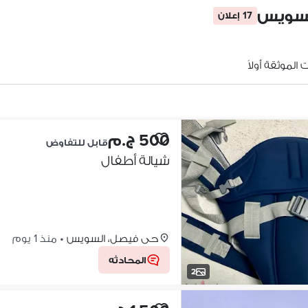
السويس
17 إعلان
الموثقة أولاً
500 ج.م
قابل للتفاوض
شيالة أطفال
حى فيصل، السويس
•
منذ 1 يوم
المحادثه
2