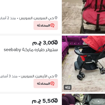
حي السويس، السويس
•
منذ 2 أسابيع
المحادثه
3,000 ج.م
سترولر طياره ماركة seebaby
حي الأربعين، السويس
•
منذ 3 أسابيع
المحادثه
6
5,500 ج.م