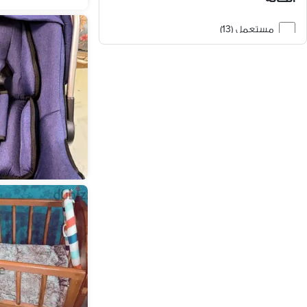
اخرى (2)
مستعمل (13)
جديد (4)