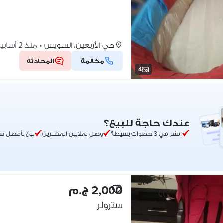
حي الأربعين، السويس
•
منذ 2 أسابيع
مكالمة
المحادثه
4
عندك حاجة للبيع؟
انشر في 3 خطوات بسيطة
وصل لملايين المشترين
بيع بأفضل س
2,000 ج.م
سترولر