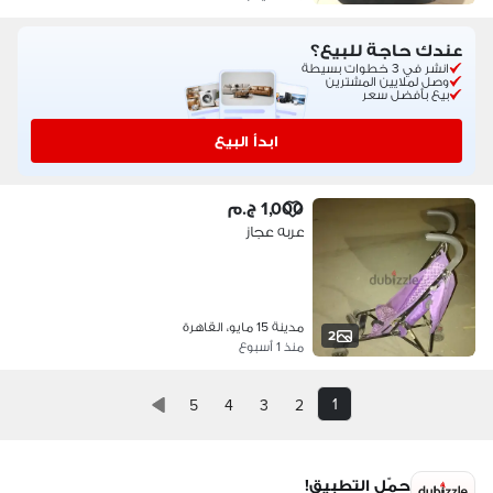
عندك حاجة للبيع؟
انشر في 3 خطوات بسيطة
وصل لملايين المشترين
بيع بأفضل سعر
ابدأ البيع
1,000 ج.م
عربه عجاز
مدينة 15 مايو، القاهرة
2
منذ 1 أسبوع
1
5
4
3
2
حمّل التطبيق!