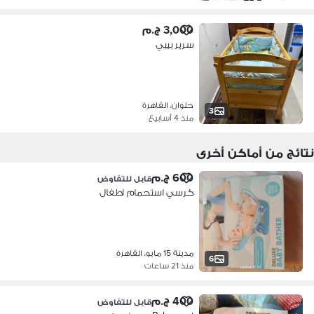
3,000 ج.م
سرير بيبي
حلوان، القاهرة
3
منذ 4 أسابيع
نتائج من أماكن أخرى
600 ج.م
قابل للتفاوض
كرسي استحمام اطفال
مدينة 15 مايو، القاهرة
6
منذ 21 ساعات
400 ج.م
قابل للتفاوض