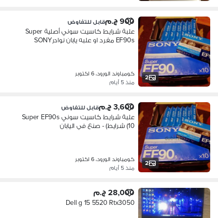
900 ج.م
قابل للتفاوض
علبة شرايط كاسيت سوني أصلية Super
EF90s مفرد او علبه يابان نوادرSONY
كومباوند الورود، 6 اكتوبر
2
منذ 5 أيام
3,600 ج.م
قابل للتفاوض
علبة شرايط كاسيت سوني Super EF90s
(10 شرايط) - صنع في اليابان
كومباوند الورود، 6 اكتوبر
2
منذ 5 أيام
28,000 ج.م
Dell g 15 5520 Rtx3050