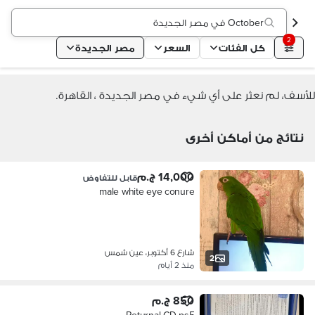
October في مصر الجديدة
2
كل الفئات
السعر
مصر الجديدة
للأسف، لم نعثر على أي شيء في مصر الجديدة ، القاهرة.
نتائج من أماكن أخرى
14,000 ج.م
قابل للتفاوض
male white eye conure
شارع 6 أكتوبر، عين شمس
2
منذ 2 أيام
850 ج.م