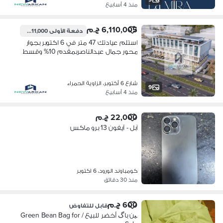
منذ 4 أسابيع
6,110,005 ج.م
دفعة الأولى
611,000 ج.م
استلم عيادتك 47 متر في 6 اكتوبر بجوار
محور جمال عبدالناصربمقدم 10% وقسط
خلال 5 سنين
شارع 6 أكتوبر، الزاوية الحمراء
9
منذ 4 أسابيع
22,000 ج.م
آبل - آيفون 13 برو ماكس
كومباوند الورود، 6 اكتوبر
منذ 30 دقائق
600 ج.م
قابل للتفاوض
بین باگ أخضر للبيع / Green Bean Bag for