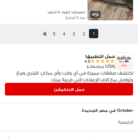
كومباوند الورود، 6 اكتوبر
4
منذ 2 أسابيع
1
5
4
3
2
حمّل التطبيق!
4.8
مصر
(125K مراجعات)
اكتشف صفقات مميزة في أي وقت وأي مكان. اشتري وبيع
وتواصل مع آلاف الإعلانات اللي قريبة منك.
حمّل الابلكيشن
October في مصر الجديدة
الرئيسية