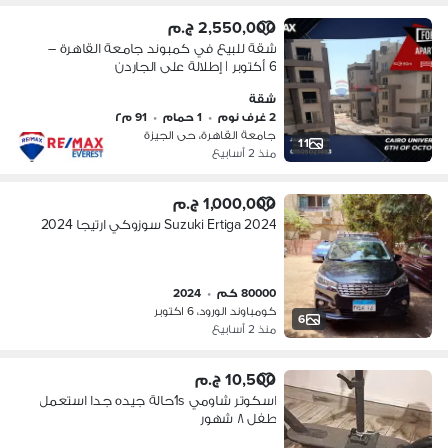
2,550,000 ج.م
شقة للبيع في كمبوند جامعة القاهرة –
6 أكتوبر | إطلالة على الجاردن
شقة
2 غرف نوم
•
1 حمام
•
91 م٢
جامعة القاهرة، حى الجيزة
11
منذ 2 أسابيع
1,000,000 ج.م
Suzuki Ertiga 2024 سوزوكي ارتيجا 2024
80000 كم
•
2024
كومباوند الورود، 6 اكتوبر
6
منذ 2 أسابيع
10,500 ج.م
اسكوتر شاومي 1sحالة جيده جدا استعمل
طفل ٨ شهور