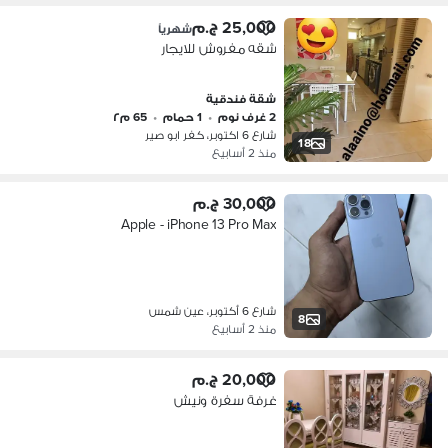
25,000 ج.م
شهرياً
شقه مفروش للايجار
شقة فندقية
2 غرف نوم
•
1 حمام
•
65 م٢
شارع 6 اكتوبر، كفر ابو صير
18
منذ 2 أسابيع
30,000 ج.م
Apple - iPhone 13 Pro Max
شارع 6 أكتوبر، عين شمس
8
منذ 2 أسابيع
20,000 ج.م
غرفة سفرة ونيش