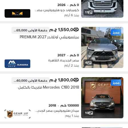
0 كم
•
2026
كومباوند جو هليوبوليس، مصر الجديدة
11
منذ 6 أيام
1,550,000 ج.م
دفعة الأولى
465,000 ج.م
مميز
ميتسوبيشي آوتلاندر 2027 PREMIUM
0 كم
•
2027
مصر الجديدة، القاهرة
4
منذ 2 أيام
1,800,000 ج.م
دفعة الأولى
540,000 ج.م
مميز
Mercedes C180 2018 فابريكا بالكامل
130000 كم
•
2018
ميدان هليوبوليس، مصر الجديدة
10
منذ 1 يوم