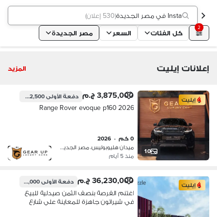
Insta في مصر الجديدة
(
530 إعلان
)
2
كل الفئات
السعر
مصر الجديدة
إعلانات إيليت
المزيد
3,875,000 ج.م
دفعة الأولى
1,162,500 ج.م
إيليت
Range Rover evoque p160 2026
0 كم
•
2026
ميدان هليوبوليس، مصر الجديدة
10
منذ 5 أيام
36,230,000 ج.م
دفعة الأولى
3,623,000 ج.م
إيليت
اغتنم الفرصة بنصف الثمن صيدلية للبيع
في شيراتون جاهزة للمعاينة علي شارع
رئيسي قسط 7سنين