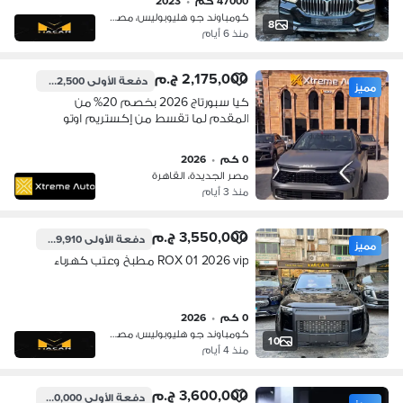
47000 كم
•
2023
كومباوند جو هليوبوليس، مصر الجديدة
8
منذ 6 أيام
2,175,000 ج.م
دفعة الأولى
652,500 ج.م
مميز
كيا سبورتاج 2026 بخصم 20% من
المقدم لما تقسط من إكستريم اوتو
0 كم
•
2026
مصر الجديدة، القاهرة
منذ 3 أيام
3,550,000 ج.م
دفعة الأولى
1,079,910 ج.م
مميز
ROX 01 2026 vip مطبخ وعتب كهرباء
0 كم
•
2026
كومباوند جو هليوبوليس، مصر الجديدة
10
منذ 4 أيام
3,600,000 ج.م
دفعة الأولى
1,080,000 ج.م