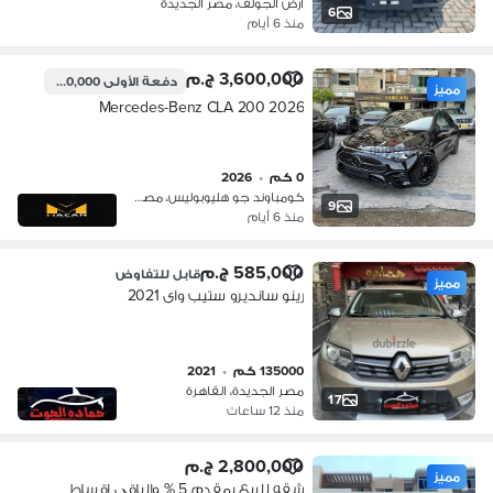
ارض الجولف، مصر الجديدة
6
منذ 6 أيام
3,600,000 ج.م
دفعة الأولى
1,080,000 ج.م
مميز
Mercedes-Benz CLA 200 2026
0 كم
•
2026
كومباوند جو هليوبوليس، مصر الجديدة
9
منذ 6 أيام
585,000 ج.م
قابل للتفاوض
مميز
رينو سانديرو ستيب واى 2021
135000 كم
•
2021
مصر الجديدة، القاهرة
17
منذ 12 ساعات
2,800,000 ج.م
مميز
شقه للبيع بمقدم 5 % والباقي اقساط