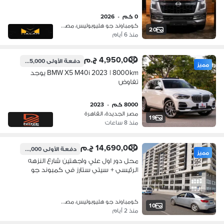
0 كم
•
2026
كومباوند جو هليوبوليس، مصر الجديدة
20
منذ 6 أيام
4,950,000 ج.م
دفعة الأولى
495,000 ج.م
مميز
BMW X5 M40i 2023 | 8000km يوجد
تفاوض
8000 كم
•
2023
مصر الجديدة، القاهرة
19
منذ 8 ساعات
14,690,000 ج.م
دفعة الأولى
1,469,000 ج.م
مميز
محل دور اول علي واجهتين شارع النزهه
الرئيسي + سيتي ستارز في كمبوند جو
هليوبوليس مصر الجديدة GO Heliopolis
دقايق الي الكوربه و عباس العقاد مدينة
نصر
كومباوند جو هليوبوليس، مصر الجديدة
10
منذ 2 أيام