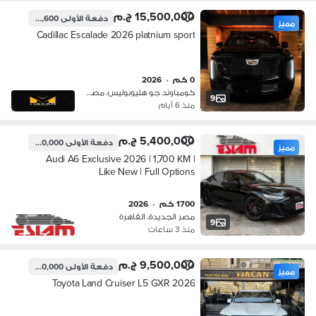
15,500,000 ج.م
دفعة الأولى
4,575,600 ج.م
مميز
Cadillac Escalade 2026 platnium sport
0 كم
•
2026
كومباوند جو هليوبوليس، مصر الجديدة
9
منذ 6 أيام
5,400,000 ج.م
دفعة الأولى
540,000 ج.م
مميز
Audi A6 Exclusive 2026 | 1,700 KM |
Like New | Full Options
1700 كم
•
2026
مصر الجديدة، القاهرة
9
منذ 3 ساعات
9,500,000 ج.م
دفعة الأولى
2,850,000 ج.م
مميز
Toyota Land Cruiser L5 GXR 2026