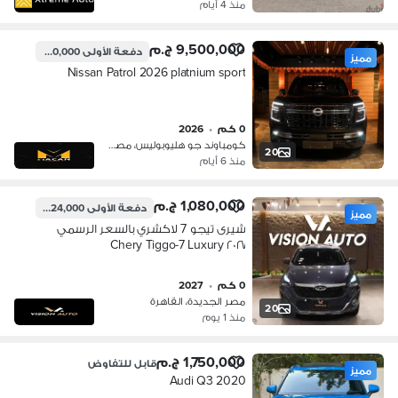
منذ 4 أيام
9,500,000 ج.م
دفعة الأولى
2,850,000 ج.م
مميز
Nissan Patrol 2026 platnium sport
0 كم
•
2026
كومباوند جو هليوبوليس، مصر الجديدة
20
منذ 6 أيام
1,080,000 ج.م
دفعة الأولى
324,000 ج.م
مميز
شيرى تيجو 7 لاكشري بالسعر الرسمي
٢٠٢٧ Chery Tiggo-7 Luxury
0 كم
•
2027
مصر الجديدة، القاهرة
20
منذ 1 يوم
1,750,000 ج.م
قابل للتفاوض
مميز
Audi Q3 2020