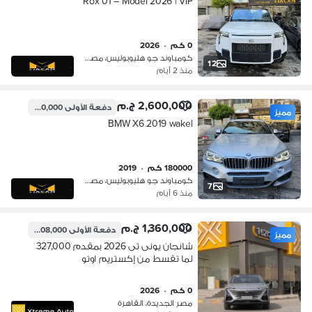
Rox 01 – Model 2026 | VIP
0 كم
•
2026
كومباوند جو هليوبوليس، مصر الجديدة
12
منذ 2 أيام
2,600,000 ج.م
دفعة الأولى
780,000 ج.م
مميز
BMW X6 2019 wakel
180000 كم
•
2019
كومباوند جو هليوبوليس، مصر الجديدة
7
منذ 6 أيام
1,360,000 ج.م
دفعة الأولى
408,000 ج.م
مميز
شانجان يونى تى 2026 بمقدم 327,000
لما تقسط من إكستريم اوتو
0 كم
•
2026
مصر الجديدة، القاهرة