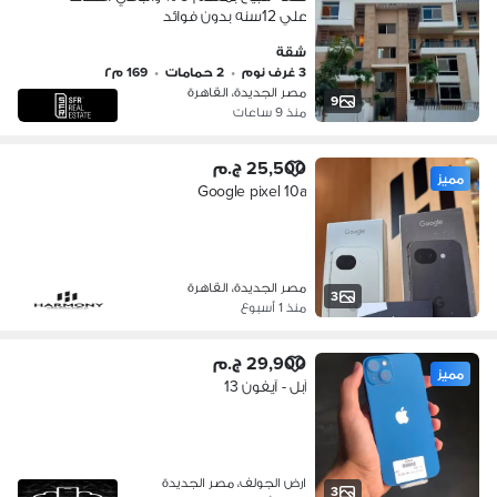
علي 12سنه بدون فوائد
شقة
3 غرف نوم
•
2 حمامات
•
169 م٢
مصر الجديدة، القاهرة
9
منذ 9 ساعات
25,500 ج.م
مميز
Google pixel 10a
مصر الجديدة، القاهرة
3
منذ 1 أسبوع
29,900 ج.م
مميز
آبل - آيفون 13
ارض الجولف، مصر الجديدة
3