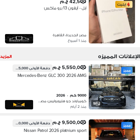
42,500 ج.م
إيليت
آبل - آيفون 13 برو ماكس
مصر الجديدة، القاهرة
منذ 1 أسبوع
الإعلانات المميزه
المزيد
5,550,000 ج.م
دفعة الأولى
1,665,000 ج.م
مميز
Mercedes-Benz GLC 300 2026 AMG
9000 كم
•
2026
كومباوند جو هليوبوليس، مصر الجديدة
9
منذ 2 أيام
9,500,000 ج.م
دفعة الأولى
2,850,000 ج.م
مميز
Nissan Patrol 2026 platnium sport