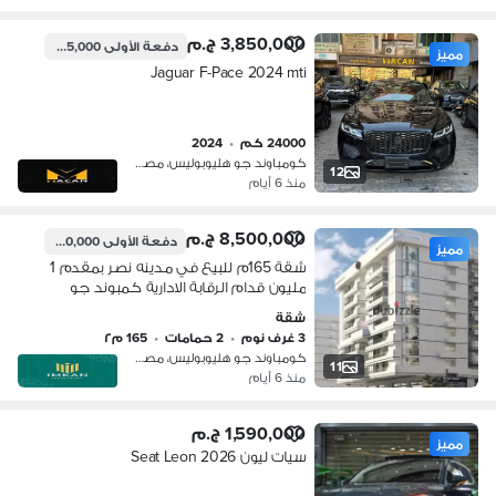
3,850,000 ج.م
دفعة الأولى
1,155,000 ج.م
مميز
Jaguar F-Pace 2024 mti
24000 كم
•
2024
كومباوند جو هليوبوليس، مصر الجديدة
12
منذ 6 أيام
8,500,000 ج.م
دفعة الأولى
850,000 ج.م
مميز
شقة 165م للبيع في مدينه نصر بمقدم 1
مليون قدام الرقابة الادارية كمبوند جو
هليوبليس
شقة
3 غرف نوم
•
2 حمامات
•
165 م٢
كومباوند جو هليوبوليس، مصر الجديدة
11
منذ 6 أيام
1,590,000 ج.م
مميز
سيات ليون 2026 Seat Leon