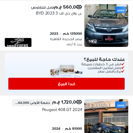
560,000 ج.م
قابل للتفاوض
مميز
بى واى دى اف 3 2023 BYD
135000 كم
•
2023
مصر الجديدة، القاهرة
10
منذ 6 أيام
عندك حاجة للبيع؟
انشر في 3 خطوات بسيطة
وصل لملايين المشترين
بيع بأفضل سعر
ابدأ البيع
1,720,000 ج.م
دفعة الأولى
344,000 ج.م
مميز
Peugeot 408 GT 2024
81000 كم
•
2024