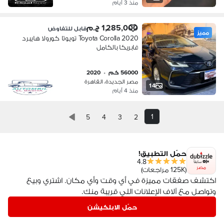
منذ 3 أيام
1,285,000 ج.م
قابل للتفاوض
مميز
Toyota Corolla 2020 تويوتا كورولا هايبرد
فابريكا بالكامل
56000 كم
•
2020
مصر الجديدة، القاهرة
14
منذ 4 أيام
1
5
4
3
2
حمّل التطبيق!
4.8
مصر
(125K مراجعات)
اكتشف صفقات مميزة في أي وقت وأي مكان. اشتري وبيع
وتواصل مع آلاف الإعلانات اللي قريبة منك.
حمّل الابلكيشن