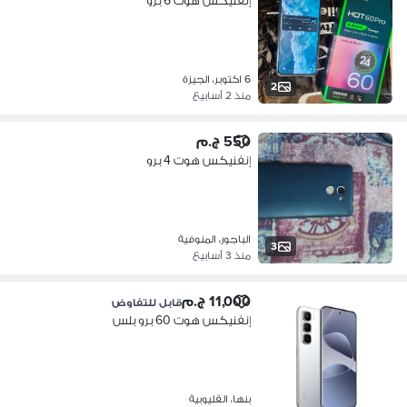
إنفنيكس هوت 6 برو
6 اكتوبر، الجيزة
2
منذ 2 أسابيع
550 ج.م
إنفنيكس هوت 4 برو
الباجور، المنوفية
3
منذ 3 أسابيع
11,000 ج.م
قابل للتفاوض
إنفنيكس هوت 60 برو بلس
بنها، القليوبية