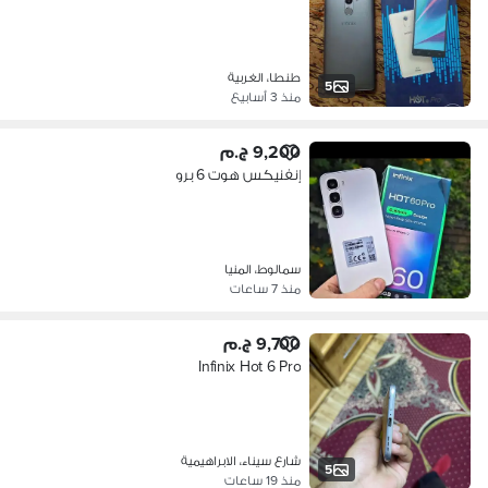
طنطا، الغربية
5
منذ 3 أسابيع
9,200 ج.م
إنفنيكس هوت 6 برو
سمالوط، المنيا
منذ 7 ساعات
9,700 ج.م
Infinix Hot 6 Pro
شارع سيناء، الابراهيمية
5
منذ 19 ساعات