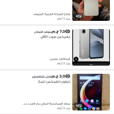
شارع الشركة العربية، السيوف
4
منذ 3 أيام
7,000 ج.م
متوفر التبادل
إنفنيكس هوت 60اي
البيطاش، عجمي
منذ 3 أيام
3,000 ج.م
قابل للتفاوض
تليفون انفينكس للبيع
مطار الإسكندرية الدولي برج العرب، ب…
3
منذ 3 أيام