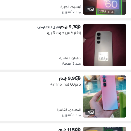
أوسيم، الجيزة
3
منذ 2 أسابيع
9,700 ج.م
قابل للتفاوض
إنفنيكس هوت 6 برو
حلوان، القاهرة
منذ 3 أسابيع
9,950 ج.م
infinix hot 60pro+
المعادي، القاهرة
7
منذ 3 أسابيع
11,500 ج.م