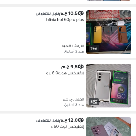
10,500 ج.م
قابل للتفاوض
Infinix hot 60pro plus
النزهة، القاهرة
3
منذ 2 أسابيع
9,500 ج.م
إنفنيكس هوت0 6 برو
الخلفاوي، شبرا
5
منذ 3 أسابيع
12,000 ج.م
قابل للتفاوض
إنفنيكس نوت 50 s