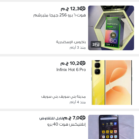
12,300 ج.م
هوت ٦٠ برو 256 جيجا متبرشم
باكوس، الإسكندرية
2
منذ 3 أيام
10,200 ج.م
Infinix Hot 6 Pro
مدينة بني سويف، بني سويف
منذ 4 أيام
7,000 ج.م
قابل للتفاوض
إنفنيكس هوت 40 برو