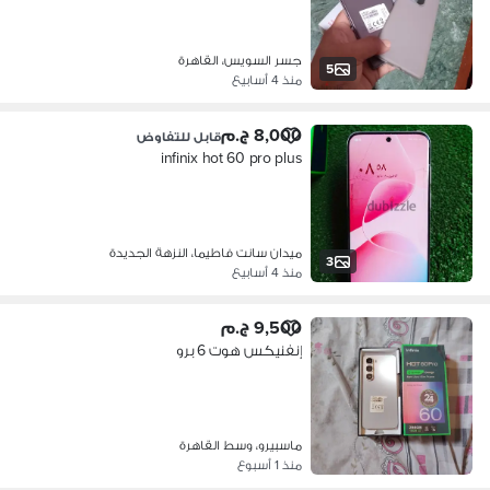
جسر السويس، القاهرة
5
منذ 4 أسابيع
8,000 ج.م
قابل للتفاوض
infinix hot 60 pro plus
ميدان سانت فاطيما، النزهة الجديدة
3
منذ 4 أسابيع
9,500 ج.م
إنفنيكس هوت 6 برو
ماسبيرو، وسط القاهرة
منذ 1 أسبوع