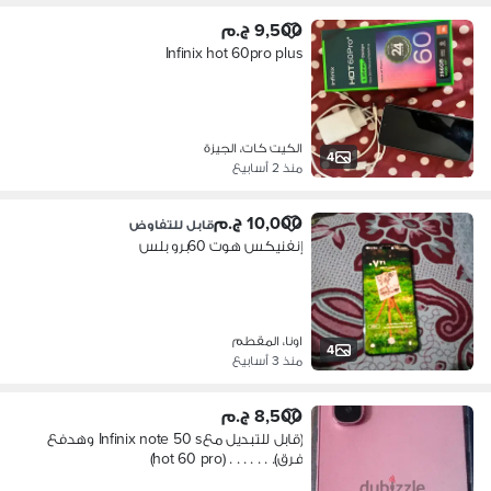
9,500 ج.م
Infinix hot 60pro plus
الكيت كات، الجيزة
4
منذ 2 أسابيع
10,000 ج.م
قابل للتفاوض
إنفنيكس هوت 60برو بلس
اونا، المقطم
4
منذ 3 أسابيع
8,500 ج.م
(قابل للتبديل معInfinix note 50 s وهدفع
فرق). . . . . . . (hot 60 pro)