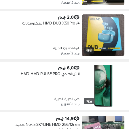
منذ 2 أسابيع
2,000 ج.م
HMD DUB X50Pro /4 ميكروفونات
المهندسين، الجيزة
4
منذ 2 أسابيع
6,000 ج.م
اتش ام دي HMD HMD PULSE PRO
حى الجيزة، الجيزة
3
منذ 3 أسابيع
14,900 ج.م
Nokia SKYLINE HMD 256/12ram جديد