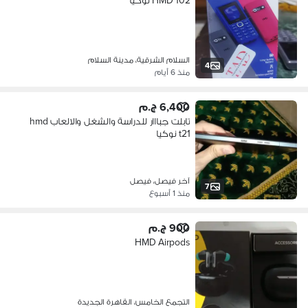
HMD 102 نوكيا
السلام الشرقية، مدينة السلام
4
منذ 6 أيام
6,400 ج.م
تابلت جبااار للدراسة والشغل والالعاب hmd
t21 نوكيا
آخر فيصل، فيصل
7
منذ 1 أسبوع
900 ج.م
HMD Airpods
التجمع الخامس، القاهرة الجديدة