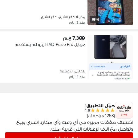
مدينة كفر الشيخ، كفر الشيخ
6
منذ 3 أيام
7,300 ج.م
موبايل HMD Pulse Pro زيرو لم يستخدم
بلقاس، الدقهلية
منذ 4 أيام
حمّل التطبيق!
4.8
مصر
(125K مراجعات)
اكتشف صفقات مميزة في أي وقت وأي مكان. اشتري وبيع
وتواصل مع آلاف الإعلانات اللي قريبة منك.