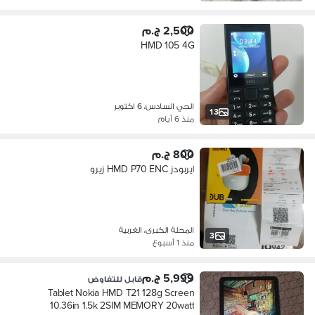
2,500 ج.م
HMD 105 4G
الحي السادس، 6 اكتوبر
13
منذ 6 أيام
800 ج.م
ايربودز HMD P70 ENC زيرو
المحلة الكبرى، الغربية
3
منذ 1 أسبوع
5,999 ج.م
قابل للتفاوض
Tablet Nokia HMD T21 128g Screen
10.36in 1.5k 2SIM MEMORY 20watt