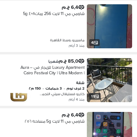
6,400 ج.م
شاومي مي 11 لايت 256 رمات٨+٤ 5g
ماسبيرو، وسط القاهرة
4
منذ 3 أيام
85,000 ج.م
شهرياً
Luxury Apartment للإيجار في Aura –
Cairo Festival City | Ultra Modern |
Greenery View | Prime Location استمتع
شقة
بتجربة Luxury Living داخل Aura – Cairo
2 غرف نوم
•
3 حمامات
•
150 م٢
كايرو فستيفال سيتي، التجمع الخامس
11
منذ 4 أيام
6,400 ج.م
شاومي مي 11 لايت 5g مساحه ٢٥٦