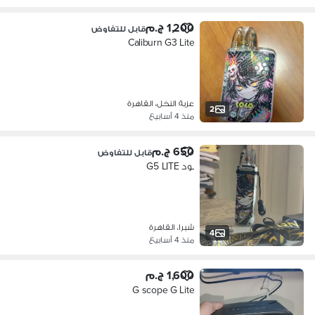
1,200 ج.م
قابل للتفاوض
Caliburn G3 Lite
عزبة النخل، القاهرة
2
منذ 4 أسابيع
650 ج.م
قابل للتفاوض
بود G5 LITE
شبرا، القاهرة
4
منذ 4 أسابيع
1,600 ج.م
G scope G Lite