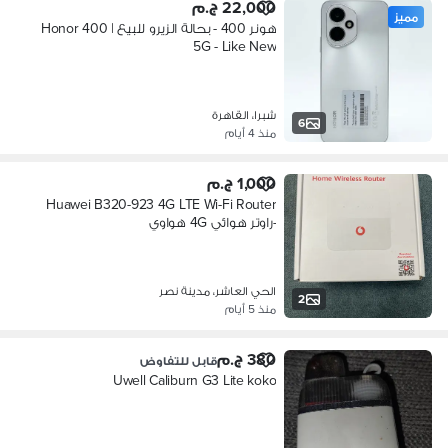
22,000 ج.م
مميز
هونر 400 - بحالة الزيرو للبيع | Honor 400
5G - Like New
شبرا، القاهرة
6
منذ 4 أيام
1,000 ج.م
Huawei B320-923 4G LTE Wi-Fi Router
-راوتر هوائي 4G هواوي
الحي العاشر، مدينة نصر
2
منذ 5 أيام
380 ج.م
قابل للتفاوض
Uwell Caliburn G3 Lite koko