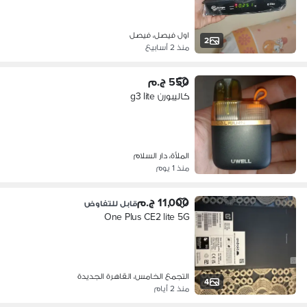
اول فيصل، فيصل
2
منذ 2 أسابيع
550 ج.م
كاليبورن g3 lite
الملأة، دار السلام
منذ 1 يوم
11,000 ج.م
قابل للتفاوض
One Plus CE2 lite 5G
التجمع الخامس، القاهرة الجديدة
4
منذ 2 أيام