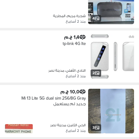
شجرة مريم، المطرية
4
منذ 2 أسابيع
1,400 ج.م
tp-link 4G lte
النادي الأهلي، مدينة نصر
2
منذ 2 أسابيع
10,000 ج.م
Mi 13 Lite 5G dual sim 256/8G Gray
جديد لم يستعمل
الحي الثامن، مدينة نصر
3
منذ 2 أسابيع