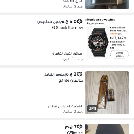
المرج، القاهرة
منذ 2 أسابيع
5,000 ج.م
قابل للتفاوض
G Shock like new
حدائق القبة، القاهرة
منذ 2 أسابيع
200 ج.م
متوفر التبادل
كالبيرن g3 lite
الهضبة العليا، المقطم
2
منذ 2 أسابيع
700 ج.م
G5lite se