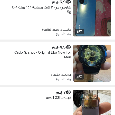
6,900 ج.م
شاومي مي 11 لايت مساحه ٢٥٦ رمات ٨+٤
5g
ماسبيرو، وسط القاهرة
5
منذ 1 أسبوع
4,500 ج.م
Casio G. shock Original Like New For
Men
الزمالك، القاهرة
4
منذ 1 أسبوع
700 ج.م
فيب uwell G3lite