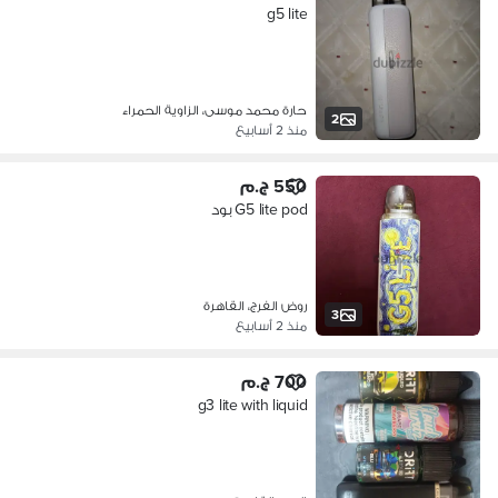
g5 lite
حارة محمد موسى، الزاوية الحمراء
2
منذ 2 أسابيع
550 ج.م
G5 lite pod بود
روض الفرج، القاهرة
3
منذ 2 أسابيع
700 ج.م
g3 lite with liquid