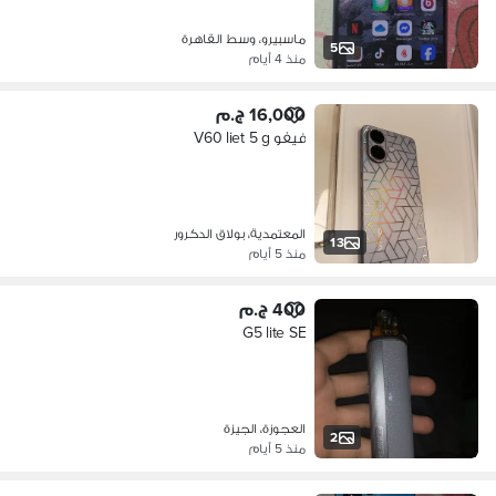
ماسبيرو، وسط القاهرة
5
منذ 4 أيام
16,000 ج.م
فيفو V60 liet 5 g
المعتمدية، بولاق الدكرور
13
منذ 5 أيام
400 ج.م
G5 lite SE
العجوزة، الجيزة
2
منذ 5 أيام