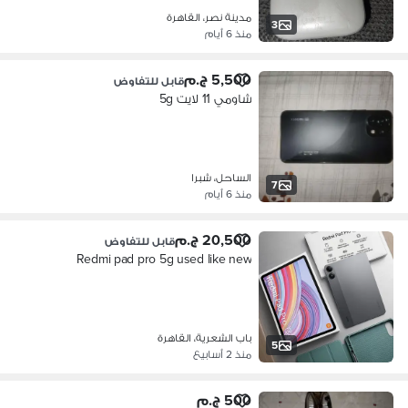
مدينة نصر، القاهرة
3
منذ 6 أيام
5,500 ج.م
قابل للتفاوض
شاومي 11 لايت 5g
الساحل، شبرا
7
منذ 6 أيام
20,500 ج.م
قابل للتفاوض
Redmi pad pro 5g used like new
باب الشعرية، القاهرة
5
منذ 2 أسابيع
500 ج.م