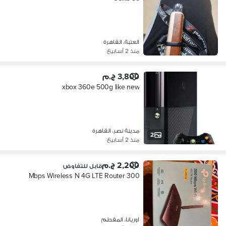
العتبة، القاهرة
منذ 2 أسابيع
3,800 ج.م
xbox 360e 500g like new
مدينة نصر، القاهرة
2
منذ 2 أسابيع
2,200 ج.م
قابل للتفاوض
300 Mbps Wireless N 4G LTE Router
اوريانا، المقطم