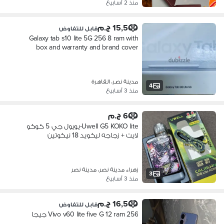
منذ 2 أسابيع
15,500 ج.م
قابل للتفاوض
Galaxy tab s10 lite 5G 256 8 ram with
box and warranty and brand cover
مدينة نصر، القاهرة
4
منذ 3 أسابيع
600 ج.م
Uwell G5 KOKO lite-يويول جي 5 كوكو
لايت + زجاجه ليكويد 18 نيكوتين
زهراء مدينة نصر، مدينة نصر
3
منذ 3 أسابيع
16,500 ج.م
قابل للتفاوض
Vivo v60 lite five G 12 ram 256 جيجا