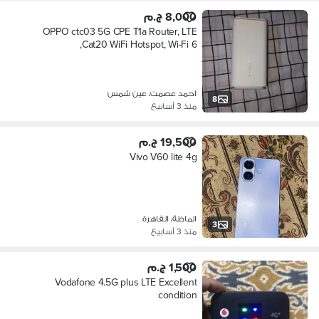
8,000 ج.م
OPPO ctc03 5G CPE T1a Router, LTE
Cat20 WiFi Hotspot, Wi-Fi 6,
احمد عصمت، عين شمس
8
منذ 3 أسابيع
19,500 ج.م
Vivo V60 lite 4g
الماظة، القاهرة
3
منذ 3 أسابيع
1,500 ج.م
Vodafone 4.5G plus LTE Excellent
condition