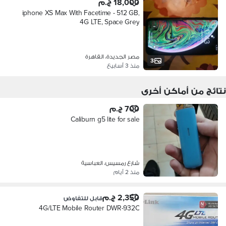
18,000 ج.م
iphone XS Max With Facetime - 512 GB,
4G LTE, Space Grey
مصر الجديدة، القاهرة
3
منذ 3 أسابيع
نتائج من أماكن أخرى
700 ج.م
Caliburn g5 lite for sale
شارع رمسيس، العباسية
منذ 2 أيام
2,350 ج.م
قابل للتفاوض
4G/LTE Mobile Router DWR-932C