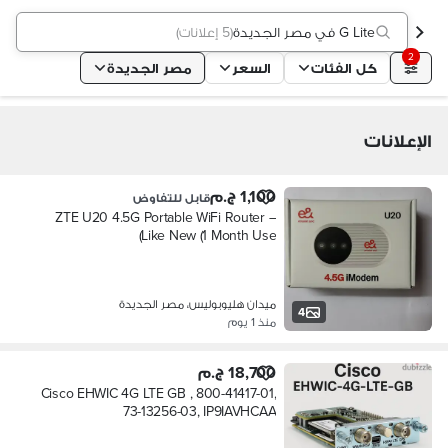
G Lite في مصر الجديدة
(
5 إعلانات
)
2
كل الفئات
السعر
مصر الجديدة
الإعلانات
1,100 ج.م
قابل للتفاوض
ZTE U20 4.5G Portable WiFi Router –
Like New (1 Month Use)
ميدان هليوبوليس، مصر الجديدة
4
منذ 1 يوم
18,700 ج.م
Cisco EHWIC 4G LTE GB , 800-41417-01,
73-13256-03, IP9IAVHCAA