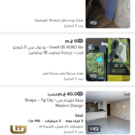
شارع عبده باشا رقم 10، العباسية
3
منذ 3 أسابيع
600 ج.م
Uwell G5 KOKO lite - يو يول جي 5 كوكو
لايت + زجاجة ليكويد 18 نيكوتين
زهراء مدينة نصر، مدينة نصر
3
منذ 3 أسابيع
40,000 ج.م
شهرياً
شقة للإيجار في Shalya – Taj City |
Modern Design
شقة
3 غرف نوم
•
3 حمامات
•
150 م٢
كومباوند تاج سيتي، التجمع الاول
32
منذ 3 أسابيع