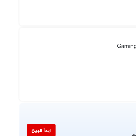
Gaming 
ابدأ البيع
عر