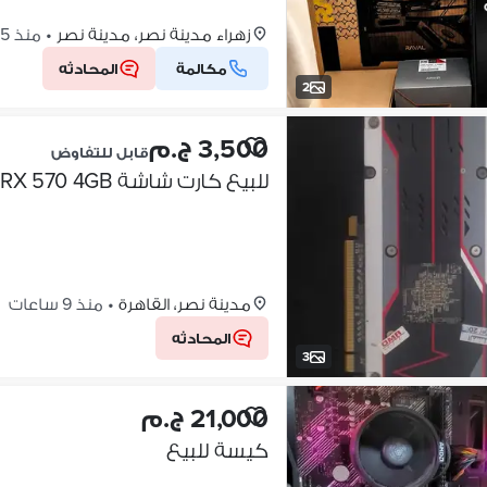
زهراء مدينة نصر، مدينة نصر
•
منذ 5 ساعات
مكالمة
المحادثه
2
3,500 ج.م
قابل للتفاوض
للبيع كارت شاشة Sapphire RX 570 4GB بحالة ممتازة
مدينة نصر، القاهرة
•
منذ 9 ساعات
المحادثه
3
21,000 ج.م
كيسة للبيع