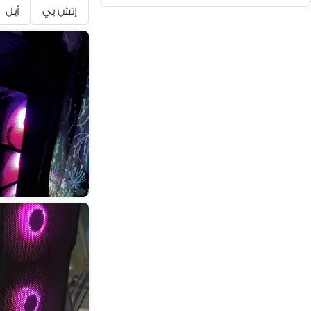
ديل (12)
إتش بي
أبل
64 جيجا بايت (1)
أبل (11)
أسوس (7)
سامسونج (3)
لينوفو (2)
إل جي (2)
مايكروسوفت (2)
إم إس آى (2)
هواوي (1)