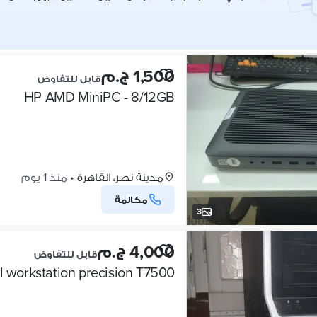
1,500 ج.م
قابل للتفاوض
HP AMD MiniPC - 8/12GB
مدينة نصر، القاهرة
•
منذ 1 يوم
مكالمة
3
4,000 ج.م
قابل للتفاوض
l workstation precision T7500