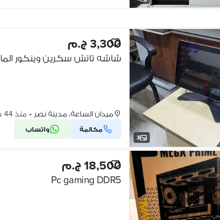
3,300 ج.م
شاشه تاتش سكرين وينكور المانى اورجينا
ميدان الساعة، مدينة نصر
•
منذ 44 دقائق
مكالمة
واتساب
3
18,500 ج.م
Pc gaming DDR5