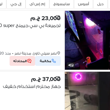
ديل
أسوس
سامسونج
إم إس آى
إل جي
لي
23,000 ج.م
تجميعة بي سي جيمنج ryzen 5 3500x + 1650 super
نصر سيتي تاورز، مدينة نصر
•
منذ 20 ساعات
مكالمة
المحادثه
4
37,000 ج.م
جهاز محترم استخدام خفيف