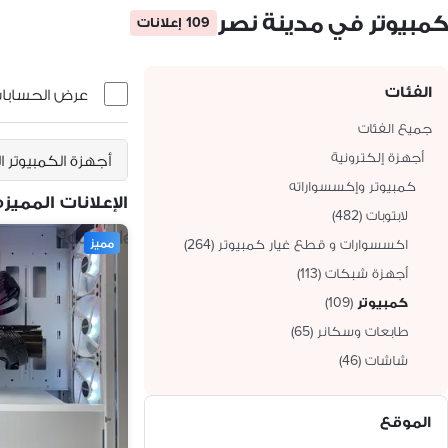
كمبيوتر في مدينة نصر
109 إعلانات
الفئات
عرض الحسابات 
جميع الفئات
أجهزة إلكترونية
أجهزة الكمبيوتر ا
كمبيوتر وإكسسواراته
الإعلانات المميزه
لابتوبات
(
482
)
اكسسوارات و قطع غيار كمبيوتر
(
264
)
مميز
أجهزة شبكات
(
113
)
كمبيوتر
(
109
)
طابعات وسكانر
(
65
)
شاشات
(
46
)
الموقع