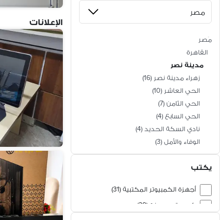
الإعلانات
مَصر
القاهرة
مدينة نصر
زهراء مدينة نصر
(
16
)
الحي العاشر
(
10
)
الحي الثامن
(
7
)
الحي السابع
(
4
)
نادي السكة الحديد
(
4
)
الوفاء والأمل
(
3
)
المنطقة الاولى
(
3
)
يكتب
المنطقة الثامنة
(
2
)
كومباوند جاردينيا
(
2
)
أجهزة الكمبيوتر المكتبية (31)
المنطقة السادسة
(
2
)
كمبيوتر جيمينج (29)
جرين أوسيس
(
1
)
بى سكوير
(
1
)