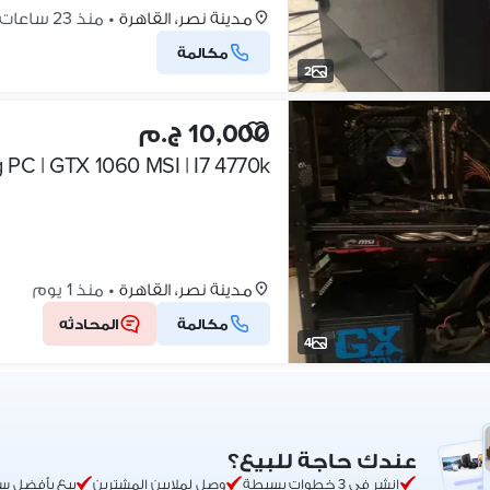
مدينة نصر، القاهرة
•
منذ 23 ساعات
مكالمة
2
10,000 ج.م
PC | GTX 1060 MSI | I7 4770k
مدينة نصر، القاهرة
•
منذ 1 يوم
مكالمة
المحادثه
4
عندك حاجة للبيع؟
انشر في 3 خطوات بسيطة
وصل لملايين المشترين
بيع بأفضل س