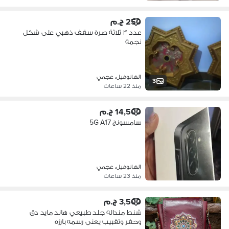
250 ج.م
عدد ٣ ثلاثة صرة سقف ذهبي على شكل
نجمة
الهانوفيل، عجمي
3
منذ 22 ساعات
14,500 ج.م
سامسونج 5G A17
الهانوفيل، عجمي
منذ 23 ساعات
3,500 ج.م
شنط منداله جلد طبيعي هاند مايد دق
وحفر وتقبيب يعنى رسمه بارزه