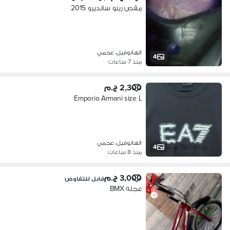
مقص رينو سانديرو 2015
الهانوفيل، عجمي
4
منذ 7 ساعات
2,300 ج.م
Emporio Armani size L
الهانوفيل، عجمي
4
منذ 8 ساعات
3,000 ج.م
قابل للتفاوض
عجله BMX