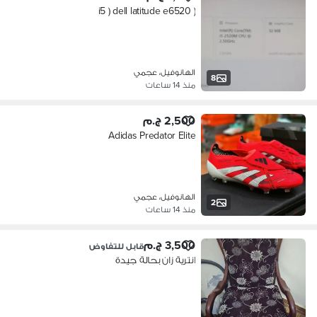
( i5 ) dell latitude e6520
الهانوفيل، عجمي
8
منذ 14 ساعات
2,500 ج.م
Adidas Predator Elite
الهانوفيل، عجمي
2
منذ 14 ساعات
3,500 ج.م
قابل للتفاوض
انترية زان بحالة جيدة