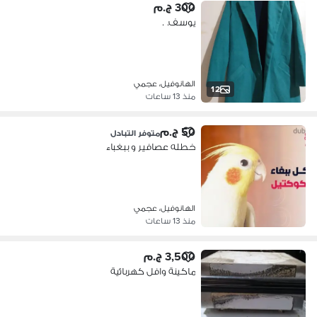
300 ج.م
يوسف. .
الهانوفيل، عجمي
12
منذ 13 ساعات
50 ج.م
متوفر التبادل
خطله عصافير و ببغباء
الهانوفيل، عجمي
منذ 13 ساعات
3,500 ج.م
ماكينة وافل كهربائية