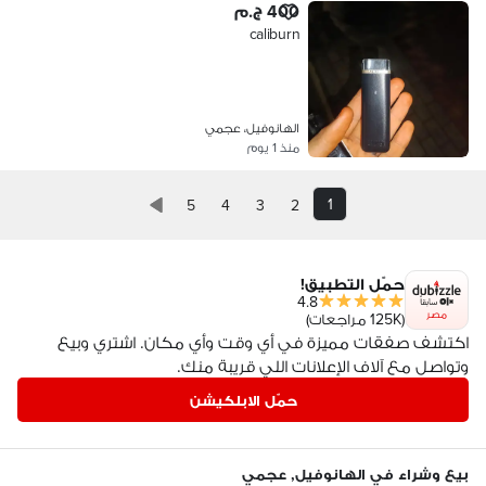
400 ج.م
caliburn
الهانوفيل، عجمي
منذ 1 يوم
1
5
4
3
2
حمّل التطبيق!
4.8
مصر
(125K مراجعات)
اكتشف صفقات مميزة في أي وقت وأي مكان. اشتري وبيع
وتواصل مع آلاف الإعلانات اللي قريبة منك.
حمّل الابلكيشن
بيع وشراء في الهانوفيل, عجمي