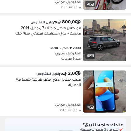
الهانوفيل، عجمي
4
منذ 9 ساعات
800,000 ج.م
قابل للتفاوض
فولكس فاجن جولف 7 موديل 2014
فابريكا - ذوي احتياجات (متبقي سنة فك
حظر)
112000 كم
•
2014
الهانوفيل، عجمي
9
منذ 9 ساعات
2,000 ج.م
قابل للتفاوض
فيفو موديل y22. مغير شاشه فقط مع
المعاينه
الهانوفيل، عجمي
2
منذ 10 ساعات
عندك حاجة للبيع؟
انشر في 3 خطوات بسيطة