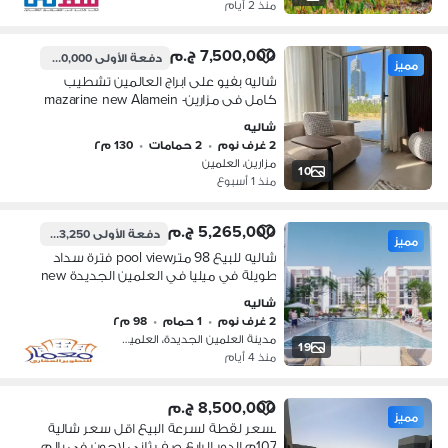
منذ 2 أيام
7,500,000 ج.م
دفعة الأولى
750,000 ج.م
مميز
شاليه بفيو على ابراج العالمين تشطيب
كامل فى مزارين- mazarine new Alamein
بالتقسيط على اطول فتره
شاليه
2 غرف نوم
•
2 حمامات
•
130 م٢
مزارين، العلمين
10
منذ 1 أسبوع
5,265,000 ج.م
دفعة الأولى
263,250 ج.م
مميز
شاليه للبيع 98 مترpool view فترة سداد
طويلة في ميليا في العلمين الجديدة new
alamein north coast
شاليه
2 غرف نوم
•
1 حمام
•
98 م٢
مدينة العلمين الجديدة، العلمين
19
منذ 4 أيام
8,500,000 ج.م
مميز
بسعر لقطة لسرعة البيع اقل سعر شالية
107م الدور الرابع صف ثاني لاجون في بالم