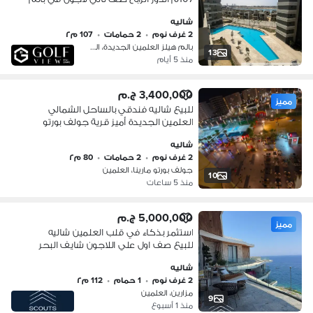
هيلز العلمين افضل مشروع سكني
شاليه
وسياحي فاخر يقع في قلب مدينة
2 غرف نوم
•
2 حمامات
•
107 م٢
العلمين الجديد
بالم هيلز العلمين الجديدة، العلمين
13
منذ 5 أيام
3,400,000 ج.م
مميز
للبيع شاليه فندقي بالساحل الشمالي
العلمين الجديدة أميز قرية جولف بورتو
مارينا
شاليه
2 غرف نوم
•
2 حمامات
•
80 م٢
جولف بورتو مارينا، العلمين
10
منذ 5 ساعات
5,000,000 ج.م
مميز
استثمر بذكاء في قلب العلمين شاليه
للبيع صف اول علي اللاجون شايف البحر
بفيو بانورامي تشطيب كامل + استلام
شاليه
فوري لوكيشن بحري مميز قرب مارينا
2 غرف نوم
•
1 حمام
•
112 م٢
Marina
مزارين، العلمين
9
منذ 1 أسبوع