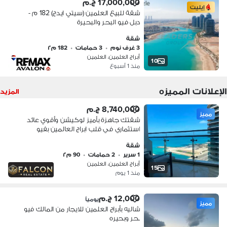
17,000,000 ج.م
إيليت
شقة للبيع العلمين (سيتي ايدج) 182 م -
دبل فيو البحر والبحيرة
شقة
3 غرف نوم
•
3 حمامات
•
182 م٢
أبراج العلمين، العلمين
10
منذ 1 أسبوع
الإعلانات المميزه
المزيد
8,740,000 ج.م
مميز
شقتك جاهزة بأميز لوكيشن وأقوي عائد
استثماري في قلب ابراج العالمين بفيو
خيالي علي البحر وتشطيب الترا سوبر
شقة
لوكس |Alamein Towers
1 سرير
•
2 حمامات
•
90 م٢
أبراج العلمين، العلمين
15
منذ 1 يوم
12,000 ج.م
يومياً
مميز
شاليه بأبراج العلمين للايجار من المالك فيو
بحر وبحيره