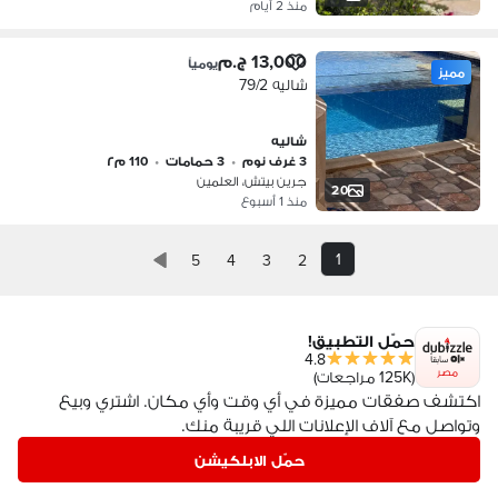
منذ 2 أيام
13,000 ج.م
يومياً
مميز
شاليه 79/2
شاليه
3 غرف نوم
•
3 حمامات
•
110 م٢
جرين بيتش، العلمين
20
منذ 1 أسبوع
1
5
4
3
2
حمّل التطبيق!
4.8
مصر
(125K مراجعات)
اكتشف صفقات مميزة في أي وقت وأي مكان. اشتري وبيع
وتواصل مع آلاف الإعلانات اللي قريبة منك.
حمّل الابلكيشن