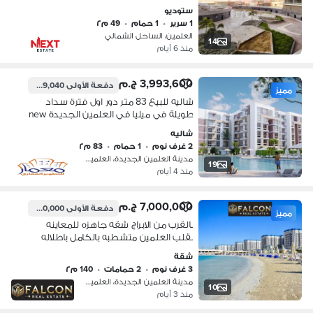
ستوديو
1 سرير
•
1 حمام
•
49 م٢
العلمين، الساحل الشمالي
14
منذ 6 أيام
3,993,600 ج.م
دفعة الأولى
599,040 ج.م
مميز
شاليه للبيع 83 متر دور اول فترة سداد
طويلة في ميليا في العلمين الجديدة new
alamein north coast
شاليه
2 غرف نوم
•
1 حمام
•
83 م٢
مدينة العلمين الجديدة، العلمين
19
منذ 4 أيام
7,000,000 ج.م
دفعة الأولى
700,000 ج.م
مميز
بالقرب من الابراج شقه جاهزه للمعاينه
بقلب العلمين متشطبه بالكامل باطلاله
مميزه قسط alamien - north coust
شقة
3 غرف نوم
•
2 حمامات
•
140 م٢
مدينة العلمين الجديدة، العلمين
10
منذ 3 أيام