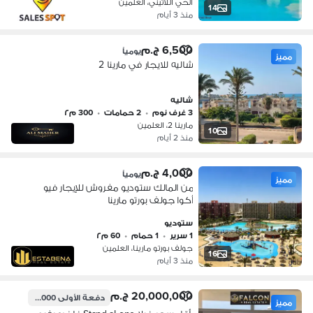
الحي اللاتيني، العلمين
14
منذ 3 أيام
6,500 ج.م
يومياً
مميز
شاليه للايجار في مارينا 2
شاليه
3 غرف نوم
•
2 حمامات
•
300 م٢
مارينا 2، العلمين
10
منذ 2 أيام
4,000 ج.م
يومياً
مميز
من المالك ستوديو مفروش للإيجار فيو
أكوا جولف بورتو مارينا
ستوديو
1 سرير
•
1 حمام
•
60 م٢
جولف بورتو مارينا، العلمين
16
منذ 3 أيام
20,000,000 ج.م
دفعة الأولى
2,000,000 ج.م
مميز