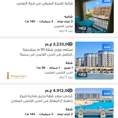
مميز
شاليه للايجار الصيفي في قرية اللوتس
شاليه
3 غرف نوم
•
2 حمامات
•
140 م٢
لوتس، العلمين
18
منذ 4 أيام
3,233,000 ج.م
مميز
استلام فورى شقة 95 م متشطبة
بالكامل فى الحى اللاتينى فى مدينة
العلمين الجديدة فيو مباشر على البحر و
شقة
بالتقسيط حتى 10 سنين
1 سرير
•
1 حمام
•
95 م٢
الحي اللاتيني، العلمين
12
منذ 3 أيام
4,912,000 ج.م
مميز
بأرخص سعر شقة بحري فاخرة للبيع
جاهزة ع المفتاح في الحي اللاتيني الساحل
الشمالي
شقة
2 غرف نوم
•
2 حمامات
•
143 م٢