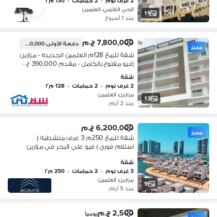
2 غرف نوم
•
2 حمامات
•
130 م٢
الحي اللاتيني، العلمين
11
منذ 1 أسبوع
7,800,000 ج.م
دفعة الأولى
390,000 ج.م
مميز
شقة للبيع 128م العلمين الجديدة - مزارين
(فيو مفتوح بالكامل - مقدم 390,000 ج -
إستلام فوري)
شقة
2 غرف نوم
•
2 حمامات
•
128 م٢
مزارين، العلمين
13
منذ 2 أيام
6,200,000 ج.م
مميز
شقة للبيع 250م 3 غرف متشطبه (
استلام فوري ) فيو علي البحر في مزارين
في العلمين الجديدة الساحل الشمالي
شقة
بجوار مارينا دقائق مراسي وهاسيندا باي
3 غرف نوم
•
2 حمامات
•
250 م٢
ولافيستا
مزارين، العلمين
9
منذ 5 أيام
2,500 ج.م
يومياً