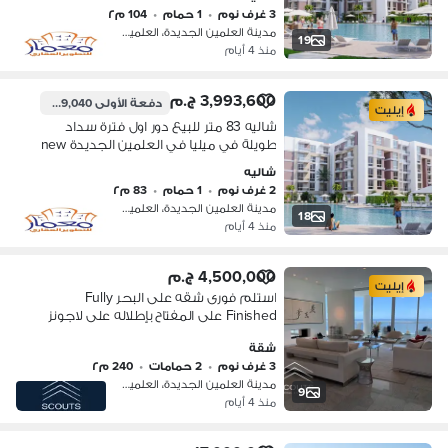
3 غرف نوم
•
1 حمام
•
104 م٢
مدينة العلمين الجديدة، العلمين
19
منذ 4 أيام
3,993,600 ج.م
دفعة الأولى
599,040 ج.م
إيليت
شاليه 83 متر للبيع دور اول فترة سداد
طويلة في ميليا في العلمين الجديدة new
alamein north coast
شاليه
2 غرف نوم
•
1 حمام
•
83 م٢
مدينة العلمين الجديدة، العلمين
18
منذ 4 أيام
4,500,000 ج.م
إيليت
استلم فورى شقه على البحر Fully
Finished على المفتاح بإطلاله على لاجونز
للبيع فى قلب مدينة العلمين الجديدة
شقة
New Alamein الساحل الشمالي north
3 غرف نوم
•
2 حمامات
•
240 م٢
coast
مدينة العلمين الجديدة، العلمين
9
منذ 4 أيام