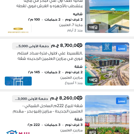
شاليه صف اول علي البحر في مارينا
متشطب بالأجهزه و الفرش فوري لقطه
في عالمين
شاليه
2 غرف نوم
•
2 حمامات
•
100 م٢
مارينا 7، العلمين
10
منذ 2 أيام
8,700,000 ج.م
دفعة الأولى
435,000 ج.م
مميز
بالتقسيط علي اطول فترة سداد استلم
فوري في مزارين العلمين الجديده شقه
بفيو مميز علي البحر و ابراج العلمين
شقة
متشطبه بالكامل Mazarine New Alamein
2 غرف نوم
•
2 حمامات
•
145 م٢
مزارين، العلمين
18
منذ 1 أسبوع
8,260,000 ج.م
دفعة الأولى
413,000 ج.م
مميز
شقه للبيع 222م الساحل الشمالي -
العلمين الجديدة - مزارين (فيو بحر - مقدم
413,000 ج - إستلام فوري)
شقة
3 غرف نوم
•
3 حمامات
•
222 م٢
مزارين، العلمين
8