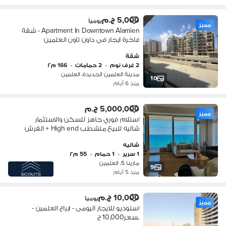
5,000 ج.م
يومياً
مميز
Apartment In Downtown Alamien - شقة
فاخرة ايجار في داون تاون العلمين
شقة
2 غرف نوم
•
2 حمامات
•
166 م٢
مدينة العلمين الجديدة، العلمين
10
منذ 6 أيام
5,000,000 ج.م
مميز
استلام فوري جاهز للسكن والاستثمار
شاليه للبيع متشطب High end + الفرش
صف اول علي البحر دقايق من مارينا 8
شاليه
وابراج العلمين الساحل الشمالي North
1 سرير
•
1 حمام
•
55 م٢
coast
مارينا 5، العلمين
9
منذ 5 أيام
10,000 ج.م
يومياً
مميز
استوديو للايجار اليومى - ابراج العلمين -
بسعر10,000 ج