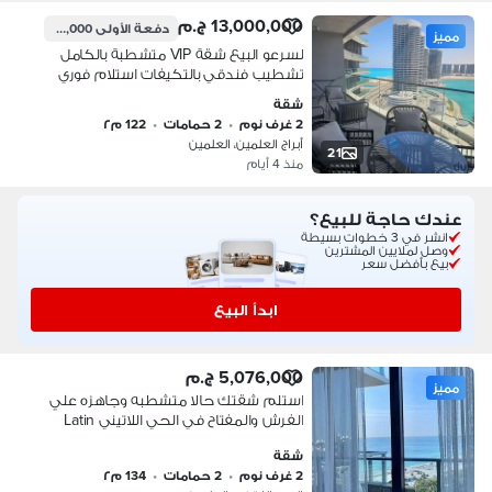
13,000,000 ج.م
دفعة الأولى
650,000 ج.م
مميز
لسرعو البيع شقة VIP متشطبة بالكامل
تشطيب فندقي بالتكيفات استلام فوري
في ابراج العلمين علي البحر مباشرة تابعة
شقة
لوزارة الاسكان ( جاهزة للسكن )
2 غرف نوم
•
2 حمامات
•
122 م٢
أبراج العلمين، العلمين
21
منذ 4 أيام
عندك حاجة للبيع؟
انشر في 3 خطوات بسيطة
وصل لملايين المشترين
بيع بأفضل سعر
ابدأ البيع
5,076,000 ج.م
مميز
استلم شقتك حالا متشطبه وجاهزه علي
الفرش والمفتاح في الحي اللاتيني Latin
City بـ مدينه العلمين
شقة
2 غرف نوم
•
2 حمامات
•
134 م٢