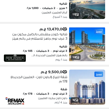
شاليه
1 سرير
•
2 حمامات
•
1,000 م٢
أبراج العلمين، العلمين
11
منذ 1 أسبوع
13,470,000 ج.م
مميز
شاليه كورنر متشطب بالكامل مكون من
3 غرف نوم جاهز للاستلام فى بالم هيلز
مدينة العلمين الساحل الشمالي
شاليه
3 غرف نوم
•
3 حمامات
•
145 م٢
بالم هيلز العلمين الجديدة، العلمين
10
منذ 1 يوم
9,500,000 ج.م
مميز
شقة للبيع (الداون تاون - العلمين الجديدة)
178 م
شقة
3 غرف نوم
•
3 حمامات
•
178 م٢
داون تاون مارينا، العلمين
5
منذ 4 أيام