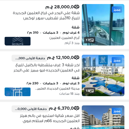
28,000,000 ج.م
مميز
شقة علي البحر في ابراج العلمين الجديدة
للبيع 310متر تشطيب سوبر لوكس
بالتكيفات استلام فوري باعلي عائد سنوي
شقة
الساحل الشمالي El Alamein Towers
4 غرف نوم
•
3 حمامات
•
310 م٢
North Coas
أبراج العلمين، العلمين
17
منذ 3 أيام
12,100,000 ج.م
دفعة الأولى
605,000 ج.م
مميز
اخر شقه 3 غرف متشطبه بالكامل للبيع
في العلمين الجديده فيو مميز علي البحر
بالتقسيط علي اطول فترة سداد New
شقة
Alamein
3 غرف نوم
•
3 حمامات
•
230 م٢
مدينة العلمين الجديدة، العلمين
18
منذ 18 ساعات
6,370,000 ج.م
دفعة الأولى
6,050,000 ج.م
مميز
اقل سعر شاليه استديو في بالم هيلز
العلمين الجديده 66م استلام فوري
تشطيب سوبر لوكس لوكيشن مميز في
شاليه