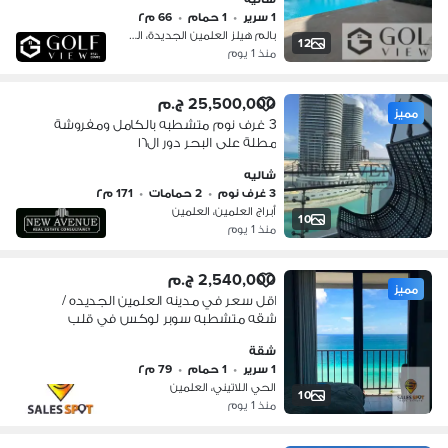
قلب المشروع خطوات من الاجون وحمام
1 سرير
•
1 حمام
•
66 م٢
السباحه اقل متبقي
بالم هيلز العلمين الجديدة، العلمين
12
منذ 1 يوم
25,500,000 ج.م
مميز
3 غرف نوم متشطبه بالكامل ومفروشة
مطلة على البحر دور ال١٦
شاليه
3 غرف نوم
•
2 حمامات
•
171 م٢
أبراج العلمين، العلمين
10
منذ 1 يوم
2,540,000 ج.م
مميز
اقل سعر في مدينه العلمين الجديده /
شقه متشطبه سوبر لوكس في قلب
الحي اللاتيني
شقة
1 سرير
•
1 حمام
•
79 م٢
الحي اللاتيني، العلمين
10
منذ 1 يوم