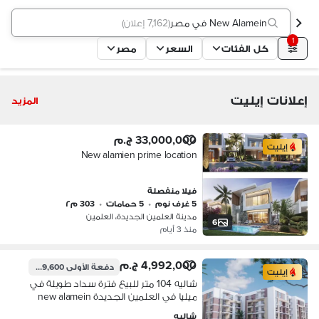
New Alamein في مصر
(
7,162 إعلان
)
1
كل الفئات
السعر
مصر
إعلانات إيليت
المزيد
33,000,000 ج.م
إيليت
New alamien prime location
فيلا منفصلة
5 غرف نوم
•
5 حمامات
•
303 م٢
مدينة العلمين الجديدة، العلمين
6
منذ 3 أيام
4,992,000 ج.م
دفعة الأولى
249,600 ج.م
إيليت
شاليه 104 متر للبيع فترة سداد طويلة في
ميليا في العلمين الجديدة new alamein
north coast
شاليه