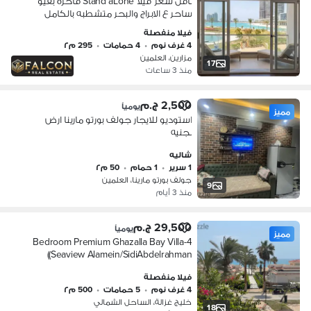
بأقل سعر فيلا Stand aLone فاخره بفيو
ساحر ع الابراج والبحر متشطبه بالكامل
للبيع في مزارين ,mazarine العلمين
فيلا منفصلة
الجديده الساحل الشمالي
4 غرف نوم
•
4 حمامات
•
295 م٢
بجوارmarassi&marina
مزارين، العلمين
17
منذ 3 ساعات
2,500 ج.م
يومياً
مميز
استوديو للايجار جولف بورتو مارينا ارض
بجنيه
شاليه
1 سرير
•
1 حمام
•
50 م٢
جولف بورتو مارينا، العلمين
9
منذ 3 أيام
29,500 ج.م
يومياً
مميز
4-Bedroom Premium Ghazalla Bay Villa
(Seaview Alamein/SidiAbdelrahman)
فيلا منفصلة
4 غرف نوم
•
5 حمامات
•
500 م٢
خليج غزالة، الساحل الشمالي
18