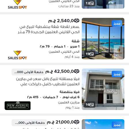
الحي اللاتيني، العلمين
12
منذ 23 ساعات
2,540,000 ج.م
مميز
بسعر لقطه شقة متشطبة للبيع في
الحي اللاتيني العلمين الجديدة 79 مـتـر
شقة
1 سرير
•
1 حمام
•
79 م٢
الحي اللاتيني، العلمين
19
منذ 4 أيام
42,500,000 ج.م
دفعة الأولى
40,000,000 ج.م
مميز
فيلا مستقله للبيع باقل سعر في مازرين
العلمين تشطيب كامل دايراكت علي
لاجون و خطوات للبحر
فيلا منفصلة
6 غرف نوم
•
7 حمامات
•
415 م٢
مزارين، العلمين
16
منذ 1 يوم
21,000,000 ج.م
دفعة الأولى
3,150,000 ج.م
مميز