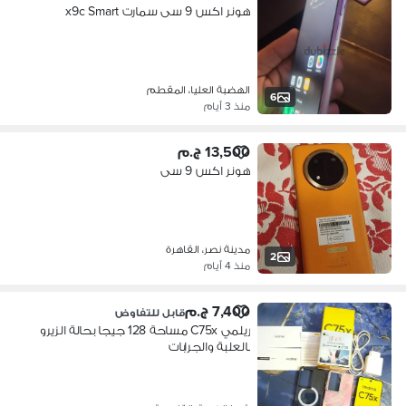
هونر اكس 9 سى سمارت x9c Smart
الهضبة العليا، المقطم
6
منذ 3 أيام
13,500 ج.م
هونر اكس 9 سى
مدينة نصر، القاهرة
2
منذ 4 أيام
7,400 ج.م
قابل للتفاوض
ريلمي C75x مساحة 128 جيجا بحالة الزيرو
بالعلبة والجرابات