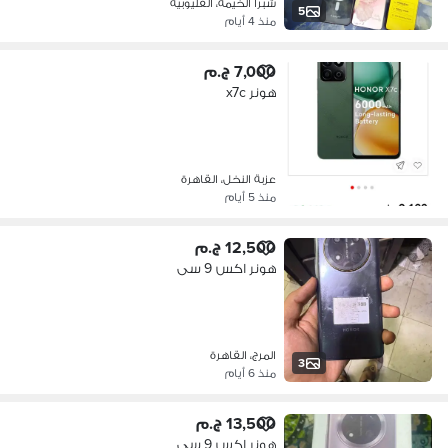
شبرا الخيمة، القليوبية
5
منذ 4 أيام
7,000 ج.م
هونر x7c
عزبة النخل، القاهرة
منذ 5 أيام
12,500 ج.م
هونر اكس 9 سى
المرج، القاهرة
3
منذ 6 أيام
13,500 ج.م
هونر اكس 9 سى