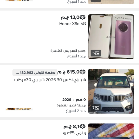
منذ 1 أسبوع
13,000 ج.م
Honor X9c 5G
جسر السويس، القاهرة
5
منذ 1 أسبوع
615,000 ج.م
دفعة الأولى
182,963 ج.م
شينراي اكس 30 2026 شينراي x30 ركاب
0 كم
•
2026
مدينة نصر، القاهرة
7
منذ 2 أسابيع
8,100 ج.م
ريلمي c85برو