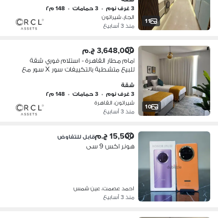
3 غرف نوم
•
3 حمامات
•
148 م٢
الجار، شيراتون
11
منذ 3 أسابيع
3,648,000 ج.م
امام مطار القاهرة - استلام فوري شقة
للبيع متشطبة بالتكييفات سور X سور مع
سيتي سنتر الماظة بالتقسيط
شقة
3 غرف نوم
•
3 حمامات
•
148 م٢
شيراتون، القاهرة
10
منذ 3 أسابيع
15,500 ج.م
قابل للتفاوض
هونر اكس 9 سى
احمد عصمت، عين شمس
منذ 3 أسابيع