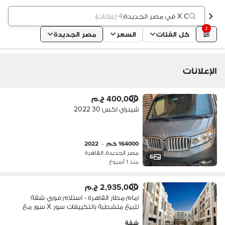
X C في مصر الجديدة
(
4 إعلانات
)
2
كل الفئات
السعر
مصر الجديدة
الإعلانات
400,000 ج.م
شينراي اكس 30 2022
164000 كم
•
2022
مصر الجديدة، القاهرة
6
منذ 1 أسبوع
2,935,000 ج.م
امام مطار القاهرة - استلام فوري شقة
للبيع متشطبة بالتكييفات سور X سور مع
سيتي سنتر الماظة وبالقرب من المطار
شقة