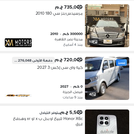
735,000 ج.م
مرسيدس بنز سي 180 2010
300000 كم
•
2010
مدينة نصر، القاهرة
10
منذ 4 أسابيع
720,000 ج.م
دفعة الأولى
276,048 ج.م
مميز
كيه واى سى إكس 3 2027
0 كم
•
2027
فيصل، الجيزة
4
منذ 9 ساعات
5,500 ج.م
متوفر التبادل
Honor X6c للبيع او بدل ب x او xr وهدفع
فرق