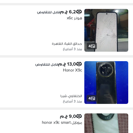
6,200 ج.م
قابل للتفاوض
هونر x6c
حدائق القبة، القاهرة
4
منذ 3 أسابيع
13,000 ج.م
قابل للتفاوض
Honor X9c
الخلفاوي، شبرا
4
منذ 3 أسابيع
9,000 ج.م
موبايل honor x9c smart