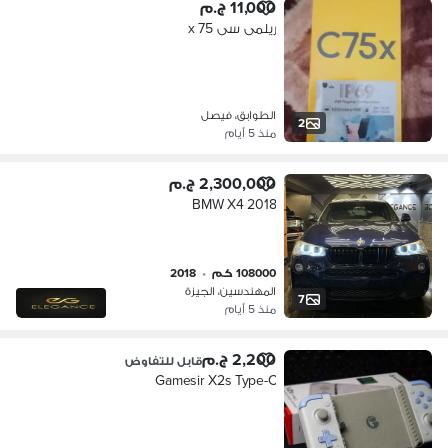
11,000 ج.م
ريلمى سى 75 x
الطوابق، فيصل
2
منذ 5 أيام
2,300,000 ج.م
BMW X4 2018
108000 كم
•
2018
المهندسين، الجيزة
7
منذ 5 أيام
2,200 ج.م
قابل للتفاوض
Gamesir X2s Type-C