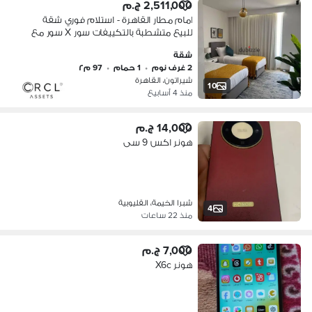
2,511,000 ج.م
امام مطار القاهرة - استلام فوري شقة
للبيع متشطبة بالتكييفات سور X سور مع
سيتي سنتر الماظة بالتقسيط
شقة
2 غرف نوم
•
1 حمام
•
97 م٢
شيراتون، القاهرة
10
منذ 4 أسابيع
14,000 ج.م
هونر اكس 9 سى
شبرا الخيمة، القليوبية
4
منذ 22 ساعات
7,000 ج.م
هونر X6c