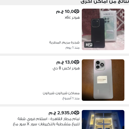
نتائج من أماكن أخرى
10,000 ج.م
هونر x6c
شجرة مريم، المطرية
8
منذ 1 يوم
13,000 ج.م
هونر اكس 8 دي
مساكن شيراتون، شيراتون
منذ 1 أسبوع
2,935,000 ج.م
امام مطار القاهرة - استلام فوري شقة
للبيع متشطبة بالتكييفات سور X سور مع