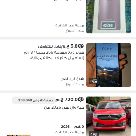
مدينة نصر، القاهرة
منذ 1 أسبوع
5,800 ج.م
قابل للتفاوض
هونر X7c مساحة 256 جيجا / 8 رام
(استعمال خفيف - بحالة ممتازة)
شارع الرزاز، المرج
8
منذ 1 أسبوع
720,000 ج.م
دفعة الأولى
258,048 ج.م
كيه واى سى 2026 فان
0 كم
•
2026
مدينة نصر، القاهرة
4