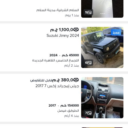
السلام الشرقية، مدينة السلام
5
منذ 1 يوم
1,100,000 ج.م
مميز
Suzuki Jimny 2024
45000 كم
•
2024
التجمع الخامس، القاهرة الجديدة
6
منذ 2 أيام
380,000 ج.م
قابل للتفاوض
جيلى إمجراند إكس 7 2017
154000 كم
•
2017
الطوابق، فيصل
7
منذ 4 أيام