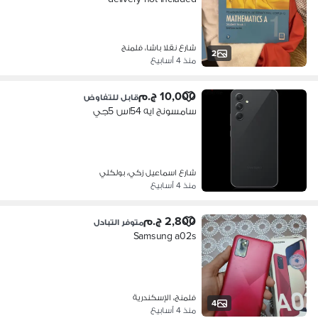
شارع نقلا باشا، فلمنج
2
منذ 4 أسابيع
10,000 ج.م
قابل للتفاوض
سامسونج ايه 54اس 5جي
شارع اسماعيل زكي، بولكلي
منذ 4 أسابيع
2,800 ج.م
متوفر التبادل
Samsung a02s
فلمنج، الإسكندرية
4
منذ 4 أسابيع