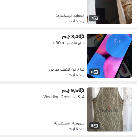
العوايد، الإسكندرية
7
منذ 5 أيام
3,400 ج.م
سامسونج ايه 30 s
شارع ابن النقيب، ميامي
6
منذ 6 أيام
9,500 ج.م
Wedding Dress U. S. A
سموحة، الإسكندرية
5
منذ 6 أيام