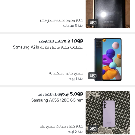
شارع محمد نجيب، سيدي بشر
6
منذ 5 ساعات
1,000 ج.م
قابل للتفاوض
مطلوب جهاز فاصل بوردة Samsung A21s
سيدي جابر، الإسكندرية
3
منذ 1 يوم
5,000 ج.م
قابل للتفاوض
Samsung A05S 128G 6G ram
شارع خليل حمادة، سيدي بشر
2
منذ 2 أيام