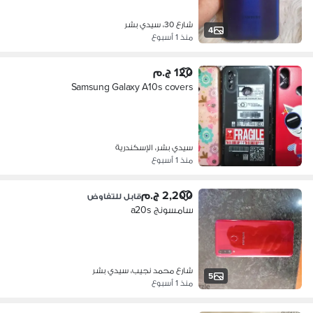
شارع 30، سيدي بشر
4
منذ 1 أسبوع
120 ج.م
Samsung Galaxy A10s covers
سيدي بشر، الإسكندرية
منذ 1 أسبوع
2,200 ج.م
قابل للتفاوض
سامسونج a20s
شارع محمد نجيب، سيدي بشر
5
منذ 1 أسبوع