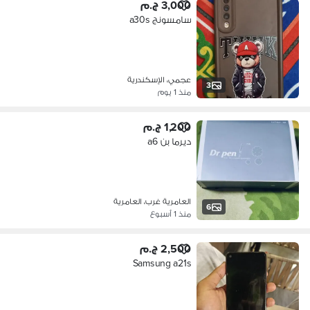
3,000 ج.م
سامسونج a30s
عجمي، الإسكندرية
3
منذ 1 يوم
1,200 ج.م
ديرما بن a6
العامرية غرب، العامرية
6
منذ 1 أسبوع
2,500 ج.م
Samsung a21s