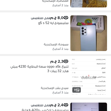
العصافرة، الإسكندرية
منذ 2 أسابيع
8,000 ج.م
قابل للتفاوض
سامسونج ايه g5 s 52
سموحة، الإسكندرية
منذ 2 أسابيع
2,300 ج.م
للبيع oppo a5s سعه البطارية 4230 ميلي
هارد 32 رمات 3
سيدي بشر، الإسكندرية
7
منذ 3 أسابيع
2,400 ج.م
قابل للتفاوض
سامسونج جلاكسي A20s بالعلبة