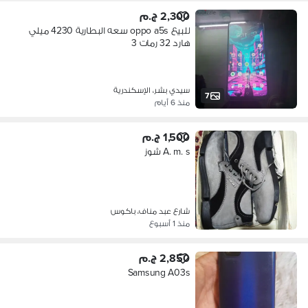
2,300 ج.م
للبيع oppo a5s سعه البطارية 4230 ميلي
هارد 32 رمات 3
سيدي بشر، الإسكندرية
7
منذ 6 أيام
1,500 ج.م
A. m. s شوز
شارع عبد مناف، باكوس
منذ 1 أسبوع
2,850 ج.م
Samsung A03s