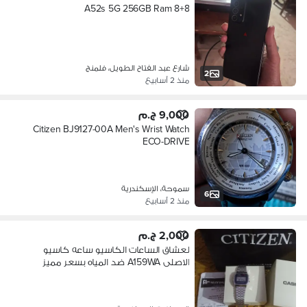
A52s 5G 256GB Ram 8+8
شارع عبد الفتاح الطويل، فلمنج
2
منذ 2 أسابيع
9,000 ج.م
Citizen BJ9127-00A Men's Wrist Watch
ECO-DRIVE
سموحة، الإسكندرية
6
منذ 2 أسابيع
2,000 ج.م
لعشاق الساعات الكاسيو ساعه كاسيو
الاصلى A159WA ضد المياه بسعر مميز