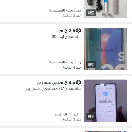
محرّم بيك، الإسكندرية
3
منذ 3 أسابيع
2,500 ج.م
سامسونج ايه 30s
محرّم بيك، الإسكندرية
6
منذ 4 أسابيع
8,500 ج.م
قابل للتفاوض
سامسونج a17 مستعمل كسر زيرو
شارع الإقبال، لوران
6
منذ 3 أسابيع