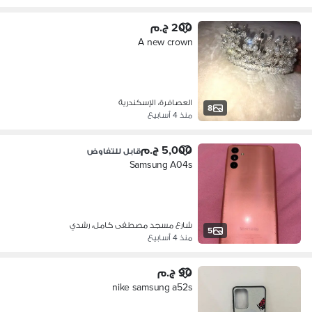
200 ج.م
A new crown
العصافرة، الإسكندرية
8
منذ 4 أسابيع
5,000 ج.م
قابل للتفاوض
Samsung A04s
شارع مسجد مصطفى كامل، رشدي
5
منذ 4 أسابيع
90 ج.م
nike samsung a52s