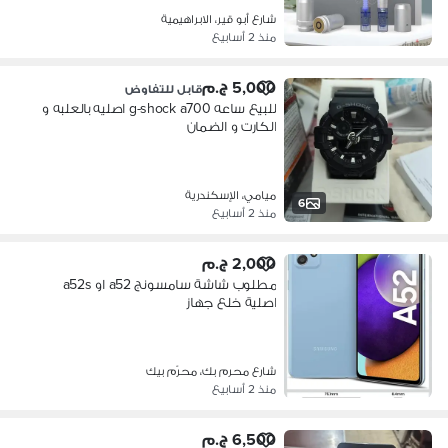
شارع أبو قير، الابراهيمية
منذ 2 أسابيع
5,000 ج.م
قابل للتفاوض
للبيع ساعه g-shock a700 اصليه بالعلبه و
الكارت و الضمان
ميامي، الإسكندرية
6
منذ 2 أسابيع
2,000 ج.م
مطلوب شاشة سامسونج a52 او a52s
اصلية خلع جهاز
شارع محرم بك، محرّم بيك
منذ 2 أسابيع
6,500 ج.م