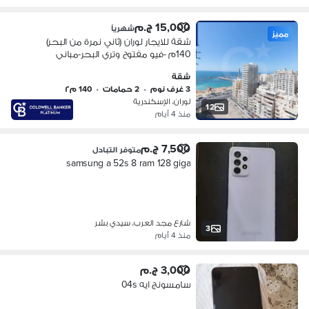
15,000 ج.م
شهرياً
مميز
شقة للايجار لوران (ثاني نمرة من البحر)
140م -فيو مفتوح وتري البحر-مباني
الفينات.
شقة
3 غرف نوم
•
2 حمامات
•
140 م٢
لوران، الإسكندرية
12
منذ 4 أيام
7,500 ج.م
متوفر التبادل
samsung a 52s 8 ram 128 giga
شارع مجد العرب، سيدي بشر
3
منذ 4 أيام
3,000 ج.م
سامسونج ايه 04s