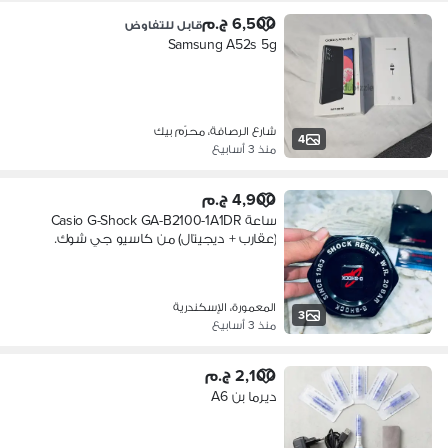
6,500 ج.م
قابل للتفاوض
Samsung A52s 5g
شارع الرصافة، محرّم بيك
4
منذ 3 أسابيع
4,900 ج.م
ساعة Casio G-Shock GA-B2100-1A1DR
(عقارب + ديجيتال) من كاسيو جي شوك.
المعمورة، الإسكندرية
3
منذ 3 أسابيع
2,100 ج.م
ديرما بن A6