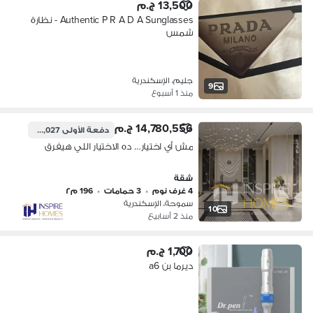
13,500 ج.م
Authentic P R A D A Sunglasses - نظارة
شمس
جليم، الإسكندرية
9
منذ 1 أسبوع
14,780,556 ج.م
دفعة الأولى
739,027 ج.م
مش أي اختيار… ده الاختيار اللي هيفرق
شقة
4 غرف نوم
•
3 حمامات
•
196 م٢
سموحة، الإسكندرية
10
منذ 2 أسابيع
1,700 ج.م
ديرما بن a6