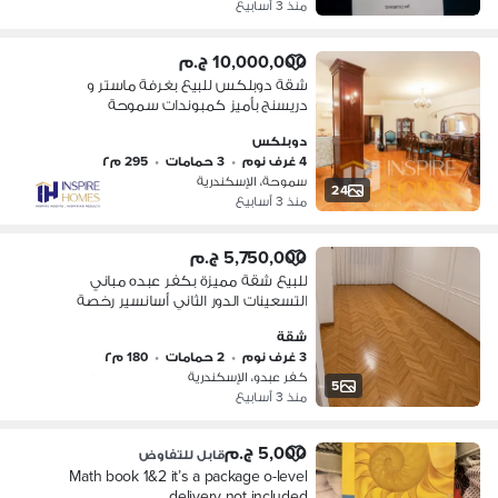
منذ 3 أسابيع
10,000,000 ج.م
شقة دوبلكس للبيع بغرفة ماستر و
دريسنج بأميز كمبوندات سموحة
دوبلكس
4 غرف نوم
•
3 حمامات
•
295 م٢
سموحة، الإسكندرية
24
منذ 3 أسابيع
5,750,000 ج.م
للبيع شقة مميزة بكفر عبده مباني
التسعينات الدور الثاني أسانسير رخصة
وحصة في الأرض أول مالك كامل العدادات
شقة
واجهة على الشارع ومنورة بالكامل
3 غرف نوم
•
2 حمامات
•
180 م٢
كفر عبدو، الإسكندرية
5
منذ 3 أسابيع
5,000 ج.م
قابل للتفاوض
Math book 1&2 it’s a package o-level
delivery not included