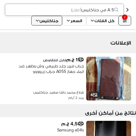
A S في جناكليس
(
أعلان
)
2
كل الفئات
السعر
جناكليس
الإعلانات
150 ج.م
قابل للتفاوض
جراب فيبر جلد طبيعي وش وظهر ضد
الماء جهاز A05S جراب زيروووو
شارع محمد باشا سعيد، جناكليس
4
منذ 2 أيام
نتائج من أماكن أخرى
4,500 ج.م
Samsung a04s