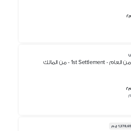
ض
1st Se - من المالك
1,378, ج.م