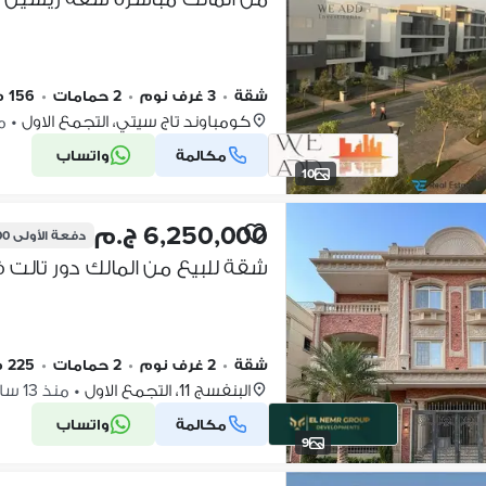
شقة
•
3 غرف نوم
•
2 حمامات
•
156 م٢
كومباوند تاج سيتي، التجمع الاول
•
منذ
مكالمة
واتساب
10
6,250,000 ج.م
دفعة الأولى
000
شقة للبيع من المالك دور تالت في البنفسج ١
شقة
•
2 غرف نوم
•
2 حمامات
•
225 م٢
البنفسج 11، التجمع الاول
•
منذ 13 ساعات
مكالمة
واتساب
9