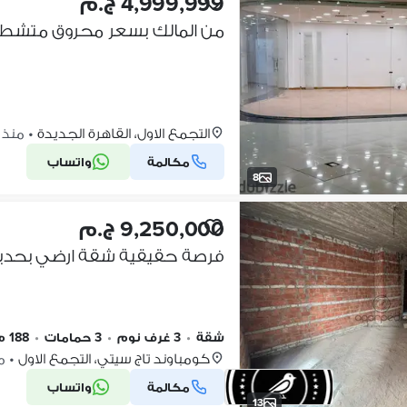
4,999,999 ج.م
من المالك بسعر محروق متشطب متأجر
التجمع الاول، القاهرة الجديدة
•
منذ 5 أيام
مكالمة
واتساب
8
9,250,000 ج.م
شقة
•
3 غرف نوم
•
3 حمامات
•
188 م٢
كومباوند تاج سيتي، التجمع الاول
•
منذ
مكالمة
واتساب
13