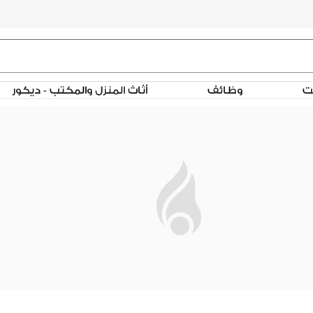
لت
وظائف
أثاث المنزل والمكتب - ديكور