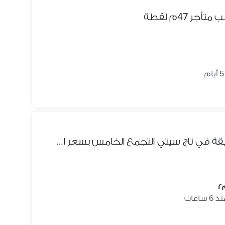
 47م لقطة
فرصة حقيقية شقة ارضي بحديقة في تاج سيتي التجمع الخامس بسعر اقل من السوق بفرق كبير والاونر مخفض السعر مليون جنيه للوصول لبيع سريع
 6 ساعات