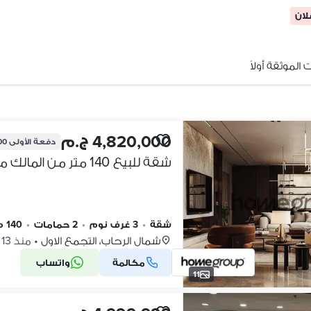
الموثقة أولاً
4,820,000 ج.م
دفعة الأولى
000
شقة
•
3 غرف نوم
•
2 حمامات
•
140 م٢
شمال الرحاب، التجمع الاول
•
منذ 13 ساعات
مكالمة
واتساب
11