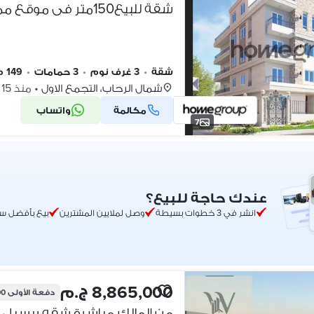
شقة
•
3 غرف نوم
•
3 حمامات
•
149 م٢
شمال الرحاب، التجمع الاول
•
منذ 15 ساعات
مكالمة
واتساب
7
عندك حاجة للبيع؟
انشر في 3 خطوات بسيطة
وصل لملايين المشترين
بيع بأفضل س
8,865,000 ج.م
دفعة الأولى
00
من المالك مباشرة شقه ريسيل تاج سيتي 