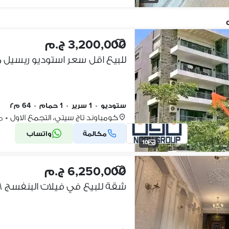
3,200,000 ج.م
للبيع اقل سعر استوديو ريسيل م
ستوديو
•
1 سرير
•
1 حمام
•
64 م٢
كومباوند تاج سيتي، التجمع الاول
•
منذ
مكالمة
واتساب
10
6,250,000 ج.م
شقة للبيع في فيلات البنفسج ٨ - من المالك مباشرة-جاردن فيو