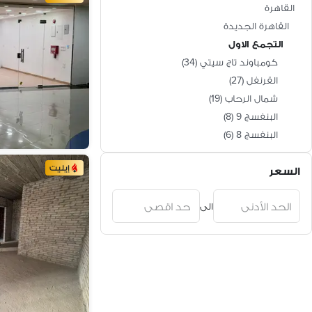
القاهرة
القاهرة الجديدة
التجمع الاول
كومباوند تاج سيتي
(
34
)
القرنفل
(
27
)
شمال الرحاب
(
19
)
البنفسج 9
(
8
)
البنفسج 8
(
6
)
البنفسج 11
(
6
)
إيليت
السعر
الامن العام
(
3
)
كومباوند سعادة
(
2
)
الى
الياسمين 2
(
2
)
المستثمرين الشمالية
(
2
)
كومباوند إيلاف ريزيدنس
(
1
)
كمبوند المصراوية
(
1
)
لا روزا
(
1
)
ريحانه
(
1
)