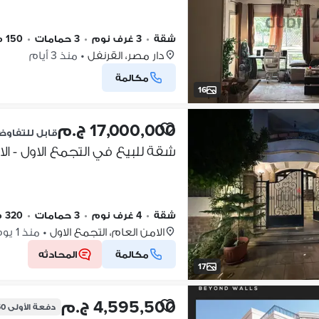
شقة
•
3 غرف نوم
•
3 حمامات
•
150 م٢
دار مصر، القرنفل
•
منذ 3 أيام
مكالمة
16
17,000,000 ج.م
قابل للتفاو
شقة للبيع في التجمع الاول - الامن العام - ttlement
شقة
•
4 غرف نوم
•
3 حمامات
•
320 م٢
الامن العام، التجمع الاول
•
منذ 1 يوم
مكالمة
المحادثه
17
4,595,500 ج.م
دفعة الأولى
650