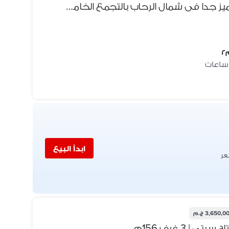
شقة للبيع150متر فى موقع مميز جدا فى شمال الرحاب بالتجمع الخامس من المالك مباشرة
ابدأ البيع
عر
3,650,0 ج.م
| 3 غرف 156م