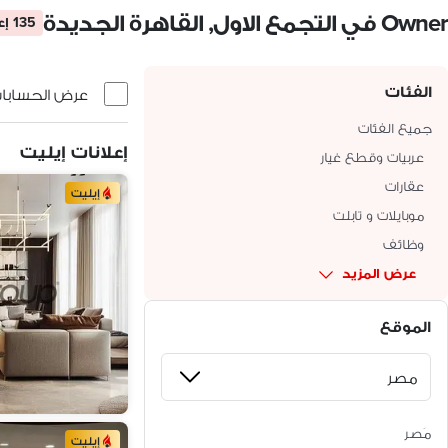
Owner في التجمع الاول, القاهرة الجديدة
135 إعلان
الفئات
عرض الحسابات 
جميع الفئات
إعلانات إيليت
عربيات وقطع غيار
عقارات
إيليت
موبايلات و تابلت
وظائف
عرض المزيد
الموقع
مَصر
إيليت