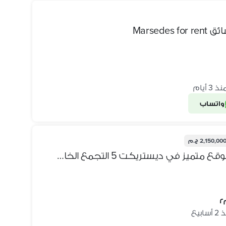
ذ 3 أيام
واتساب
2,150,00 ج.م
شقه متشطبه بالكامل للبيع بموقع متميز في ديستريكت 5 التجمع الخامس القاهره الجديده جاهزه للسكن مع امكانيه التقسيط استلام فورى
سابيع