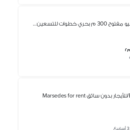
شقه للبيع في القرنفل فيلات فيو مفتوح 300 م بحري خطوات للتسعين الشمالي و بوابة الرحاب 24 و مول المراسم و مول مصر إيطاليا 5 دقائق لطريق السويس نصف تشطيب