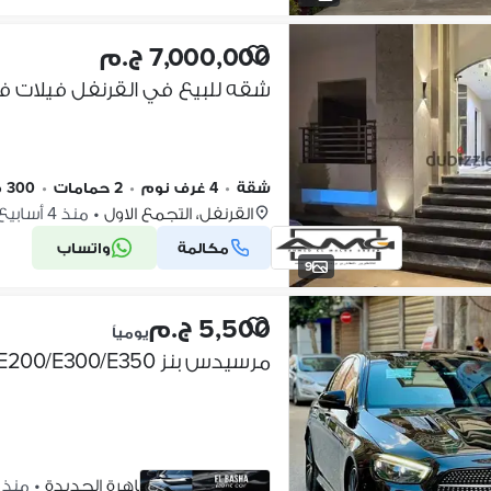
7,000,000 ج.م
شقة
•
4 غرف نوم
•
2 حمامات
•
300 م٢
القرنفل، التجمع الاول
•
منذ 4 أسابيع
مكالمة
واتساب
9
5,500 ج.م
يومياً
مرسيدس بنز E200/E300/E350/للأيجار بدون سائق Marsedes for rent
التجمع الاول، القاهرة الجديدة
•
منذ 3 أسابيع