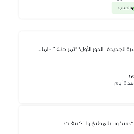
واتساب
*شقة للإيجار قانون جديد* *القاهرة الجديدة | الدور الأول* *تمر حنة ٢ - امام كمبوند المراسم
ذ 6 أيام
 سكوير بالمطبخ والتكييفات