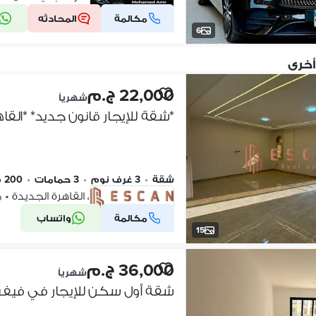
مكالمة
المحادثه
شركة موثقة
6
أخرى
22,000 ج.م
شهرياً
شقة
•
3 غرف نوم
•
3 حمامات
•
200 م٢
التجمع الخامس، القاهرة الجديدة
•
من
مكالمة
واتساب
شركة موثقة
15
36,000 ج.م
شهرياً
شقة أول سكن للإيجار في فيفث