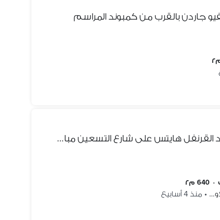
يو جاردن بالقرب من كمبوند المراسم
فيلا ستاند ألون للبيع في كمبوند القرنفل هايتس على شارع التسعين مباشرة أمام المراسم موقع مميز جدًا في قلب التجمع الخامس
•
640 م٢
او…
•
منذ 4 أسابيع