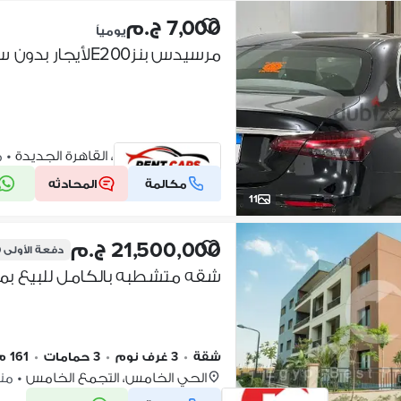
7,000 ج.م
يومياً
مرسيدس بنزE200لأيجار بدون سائق Marsedes for rent
التجمع الخامس، القاهرة الجديدة
•
من
مكالمة
المحادثه
شركة موثقة
11
21,500,000 ج.م
دفعة الأولى
0
شقة
•
3 غرف نوم
•
3 حمامات
•
161 م٢
الحي الخامس، التجمع الخامس
•
منذ 2 أ