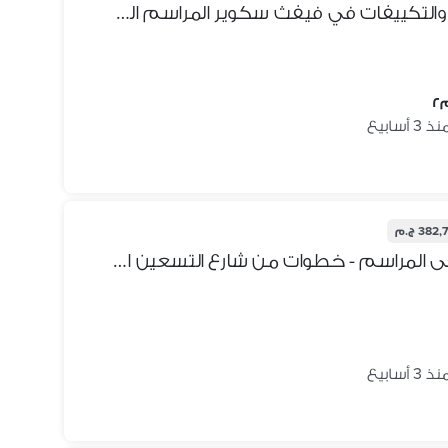
شقة الترا مميزه للإيجار بالمطبخ والتكييفات في فيفث سكوير المراسم التجمع الخامس
ذ 3 أسابيع
382 ج.م
البنفسج عمارات - جنب مستشفى المراسم - خطوات من شارع التسعين الشمالي
ذ 3 أسابيع