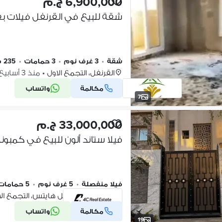
6,900,000 ج.م
شقة للبيع في القرنفل فيلات بف
شقة
•
3 غرف نوم
•
3 حمامات
•
235 م٢
القرنفل، التجمع الاول
•
منذ 3 أسابيع
مكالمة
واتساب
7
33,000,000 ج.م
فيلا منفصلة
•
5 غرف نوم
•
5 حمامات
كومباوند القرنفل هايتس، التجمع ال
مكالمة
واتساب
شركة موثقة
19