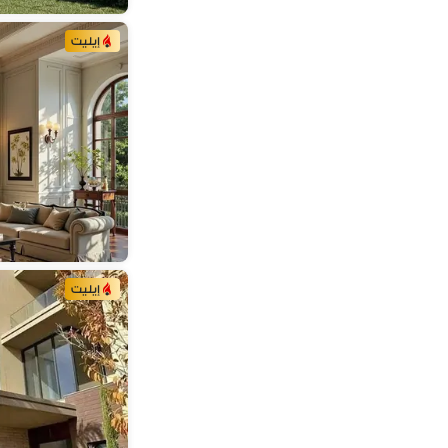
الياسمين 4
(
12
)
كومباوند القرنفل هايتس
(
11
)
إيليت
البنفسج 9
(
11
)
كومباوند أفيلين
(
9
)
البنفسج 11
(
9
)
المستثمرين الشمالية
(
9
)
كومباوند ايست سايد
(
9
)
كومباوند ذا واتر مارك
(
8
)
الياسمين 5
(
8
)
يلو لين
(
6
)
كومباوند نايل بوليفارد
(
6
)
إيليت
الجازي
(
6
)
ليفين سكوير
(
5
)
ريو كومبلكس مول
(
4
)
كومباوند حياتي ريزيدنس
(
4
)
البنفسج 10
(
4
)
كومباوند لانوفا فيستا
(
3
)
كومباوند بارك فيو
(
3
)