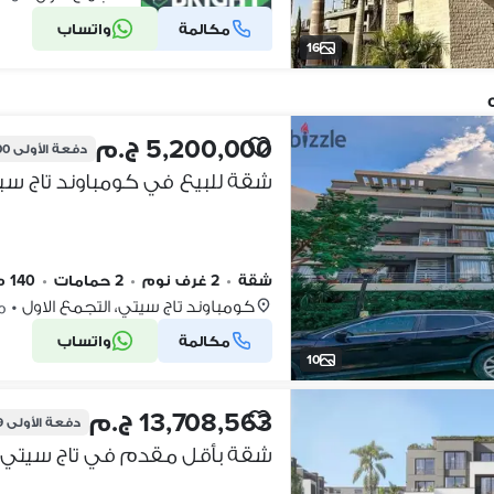
مكالمة
واتساب
شركة موثقة
16
5,200,000 ج.م
دفعة الأولى
000
شقة
•
2 غرف نوم
•
2 حمامات
•
140 م٢
كومباوند تاج سيتي، التجمع الاول
•
من
مكالمة
واتساب
10
13,708,563 ج.م
دفعة الأولى
9
شقة بأقل مقدم في تاج سيتي 