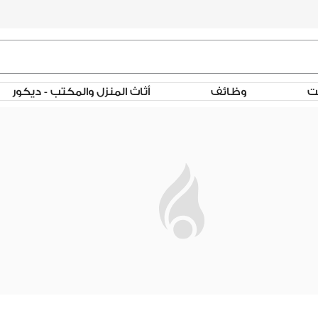
لت
وظائف
أثاث المنزل والمكتب - ديكور