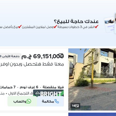
عندك حاجة للبيع؟
انشر في 3 خطوات بسيطة
وصل لملايين المشترين
بيع بأفضل س
69,151,000 ج.م
دفعة الأولى
29
فيلا منفصلة
•
6 غرف نوم
•
7 حمامات
كومباوند سعادة، التجمع الاول
•
منذ 2 أ
مكالمة
واتساب
شركة موثقة
14