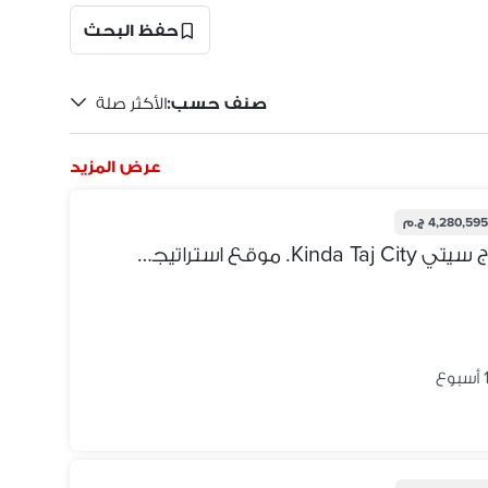
حفظ البحث
صنف حسب
:
الأكثر صلة
عرض المزيد
4,280,59 ج.م
مقر إداري للشركات في كيندا تاج سيتي Kinda Taj City. موقع استراتيجي على الدائري، يشمل جراج، مقدم ١٥٪ وتقسيط ٧ سنوات