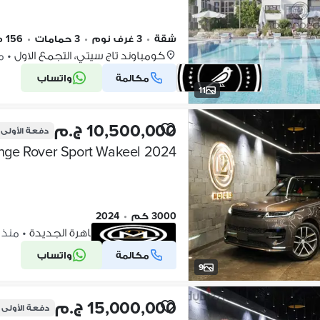
شقة
•
3 غرف نوم
•
3 حمامات
•
156 م٢
كومباوند تاج سيتي، التجمع الاول
•
منذ
مكالمة
واتساب
11
10,500,000 ج.م
دفعة الأولى
nge Rover Sport Wakeel 2024
3000 كم
•
2024
التجمع الاول، القاهرة الجديدة
•
منذ 2 أيام
مكالمة
واتساب
شركة موثقة
9
15,000,000 ج.م
دفعة الأولى