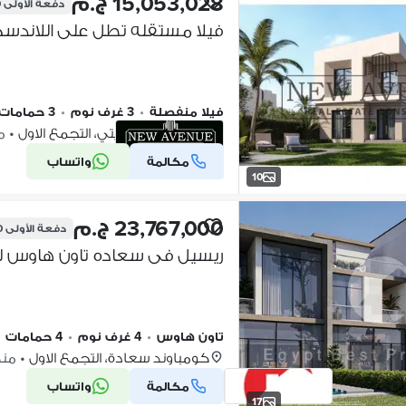
15,053,028 ج.م
دفعة الأولى
0
فيلا منفصلة
•
3 غرف نوم
•
3 حمامات
كومباوند تاج سيتي، التجمع الاول
•
منذ
مكالمة
واتساب
شركة موثقة
10
23,767,000 ج.م
دفعة الأولى
0
ريسيل فى سعاده تاون هاوس لل
تاون هاوس
•
4 غرف نوم
•
4 حمامات
•
كومباوند سعادة، التجمع الاول
•
منذ 2 أ
مكالمة
واتساب
17