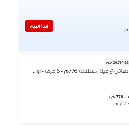
ابدأ البيع
عر
26,794,6 ج.م
معنا فقط هتحصل وبدون اوفر نهائي ع فيلا مستقلة 776م - 6 غرف - اوبن فيو متميز بأقل مقدم و بأقساط مرنة في سعادة التجمع الخامس - saada new cairo
•
776 م٢
يام