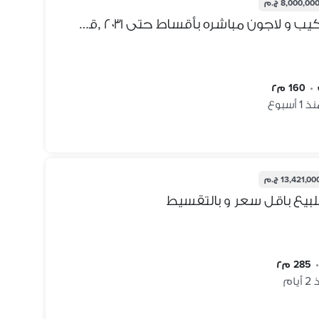
8,000,00 ج.م
فيلا مستقله تطل على اللاندسكيب و لاجون مباشره بأقساط حتى ٢٠٣١ ,قسط ربع سنوى 320,592 و استلام 2027 فى كمبوند سكنى راق, تاج سيتى
•
160 م٢
 1 أسبوع
13,421,00 ج.م
بيع باقل سعر و بالتقسيط
285 م٢
يام