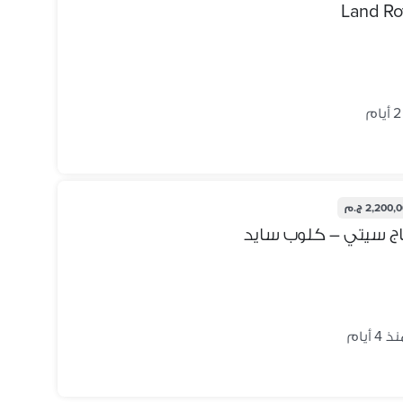
Land Ro
2,200 ج.م
اج سيتي – كلوب سايد
 4 أيام