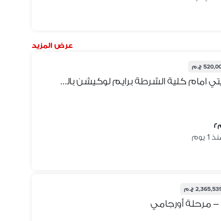
عرض المزيد
520, ج.م
شقة للبيع في كومباوند تاج سيتي امام كلية الشرطة برايم لوكيشن بالقرب من مدينة نصر ومصر الجديده
ذ 1 يوم
2,365,53 ج.م
– مرحلة أورجامي