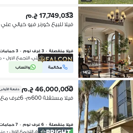
17,749,033 ج.م
فيلا منفصلة
•
3 غرف نوم
•
3 حمامات
كومباوند تاج سيتي، التجمع الاول
•
منذ
مكالمة
واتساب
شركة موثقة
14
46,000,000 ج.م
دفعة الأولى
فيلا منفصلة
•
6 غرف نوم
•
7 حمامات
كومباوند سعادة، التجمع الاول
•
منذ 5 أ