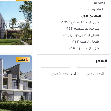
القاهرة
القاهرة الجديدة
التجمع الاول
كومباوند تاج سيتي
(
1,016
)
كومباوند سعادة
(
439
)
سوان ليك ريزيدينس
(
236
)
شمال الرحاب
(
199
)
كومباوند ستيت
(
73
)
كومباوند ماونتن فيو 1
(
44
)
إيليت
السعر
القرنفل
(
37
)
كومباوند ريفالي
(
32
)
الى
كومباوند يلو ريزيدنس
(
31
)
كومباوند تاج سلطان
(
30
)
كومباوند ذا فيو
(
21
)
الياسمين 1
(
19
)
كومباوند كيندا
(
16
)
كايرو بيزنس بارك
(
13
)