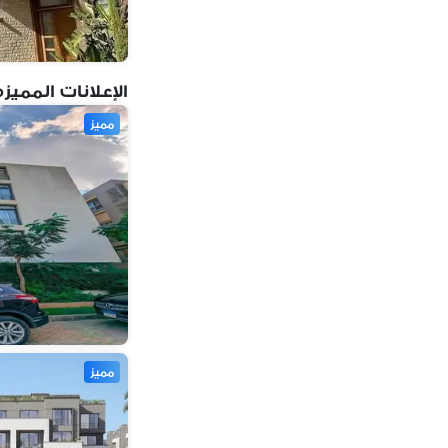
ديار بارك
(
3
)
كمبوند المصراوية
(
2
)
ريحانه
(
2
)
الإعلانات المميزه
ذا يارد مول
(
2
)
مميز
كومباوند جولدن هايتس
(
2
)
كومباوند الياسمين
(
2
)
كومباوند قطامية ريزيدنس
(
2
)
كومباوند النخيل
(
2
)
مميز