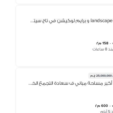
فيلا للبيع كورنر فيو خيالي علي landscape و برايم لوكيشن في تاج سيتي taj city بالتقسيط
•
158 م٢
 8 ساعات
25,000,000 ج.م
فيلا مستقلة 600م- 6غرف مع أكبر مساحة مباني ف سعادة التجمع الخامس وبأرخص سعر في الماركت + أقساط مرنة جدا فأغتنم الفرصة الان - saada new cairo
•
600 م٢
يام