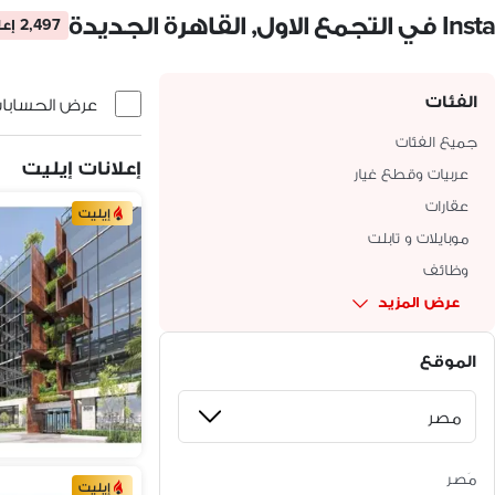
Insta في التجمع الاول, القاهرة الجديدة
2,497 إعلان
الفئات
عرض الحسابات 
جميع الفئات
إعلانات إيليت
عربيات وقطع غيار
عقارات
إيليت
موبايلات و تابلت
وظائف
عرض المزيد
الموقع
مَصر
إيليت