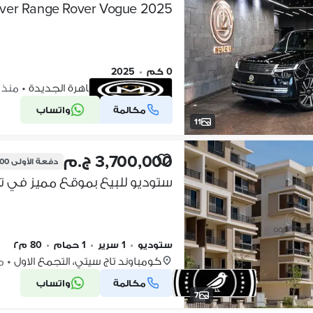
ver Range Rover Vogue 2025
0 كم
•
2025
التجمع الاول، القاهرة الجديدة
•
منذ 2 أيام
مكالمة
واتساب
شركة موثقة
11
3,700,000 ج.م
دفعة الأولى
,000
ستوديو للبيع بموقع مميز في ت
ستوديو
•
1 سرير
•
1 حمام
•
80 م٢
كومباوند تاج سيتي، التجمع الاول
•
منذ
مكالمة
واتساب
7