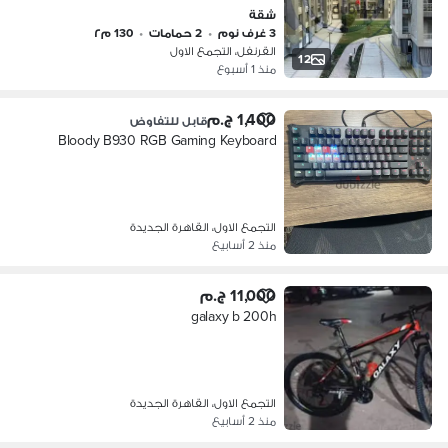
الثاني
شقة
3 غرف نوم
•
2 حمامات
•
130 م٢
القرنفل، التجمع الاول
12
منذ 1 أسبوع
1,400 ج.م
قابل للتفاوض
Bloody B930 RGB Gaming Keyboard
التجمع الاول، القاهرة الجديدة
منذ 2 أسابيع
11,000 ج.م
galaxy b 200h
التجمع الاول، القاهرة الجديدة
منذ 2 أسابيع