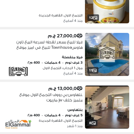
التجمع الاول، القاهرة الجديدة
12
منذ 4 أسابيع
27,000,000 ج.م
فيلا للبيع بسعر لقطه لسرعه البيع تاون
هاوسTownhouse للبيع في اميز موقع
بالرحاب1 التجمع الاول - نموذج B التفاصيل
فيلا منفصلة
الفيلا :-
3 غرف نوم
•
4 حمامات
•
400 م٢
مول 1 الرحاب، التجمع الاول
11
منذ 4 أسابيع
13,000,000 ج.م
بنتهاوس بي رووف التجمع الاول موقع
متميز خلف jw ماريوت
بنتهاوس
5 غرف نوم
•
4 حمامات
•
400 م٢
التجمع الاول، القاهرة الجديدة
8
منذ 1 شهر