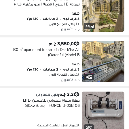
نموذج B | بحري | ناصية | فيو مفتوح شارع
رئيسي و جاردن
شقة
3 غرف نوم
•
2 حمامات
•
130 م٢
القرنفل، التجمع الاول
14
منذ 3 أسابيع
3,550,000 ج.م
130m² apartment for sale in Dar Misr Al-
Qaranful (Model B)
شقة
3 غرف نوم
•
2 حمامات
•
130 م٢
القرنفل، التجمع الاول
8
منذ 3 أسابيع
2,200 ج.م
قابل للتفاوض
جهاز مساج كهربائي للقدمين LIFE-
FORCE LF03B-06 – بحالة ممتازة
التجمع الاول، القاهرة الجديدة
2