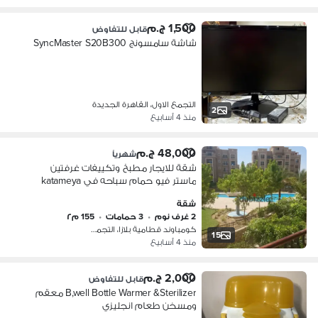
1,500 ج.م
قابل للتفاوض
شاشة سامسونج SyncMaster S20B300
التجمع الاول، القاهرة الجديدة
2
منذ 4 أسابيع
48,000 ج.م
شهرياً
شقة للايجار مطبخ وتكييفات غرفتين
ماستر فيو حمام سباحه في katameya
plaza compound
شقة
2 غرف نوم
•
3 حمامات
•
155 م٢
كومباوند قطامية بلازا، التجمع الاول
15
منذ 4 أسابيع
2,000 ج.م
قابل للتفاوض
B,well Bottle Warmer &Sterilizer معقم
ومسخن طعام انجليزي