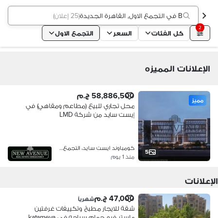
B في التجمع الاول, القاهرة الجديدة
(
25 إعلان
)
2
كل الفئات
السعر
التجمع الاول
الإعلانات المميزه
58,886,500 ج.م
مميز
محل تجاري للبيع (مطاعم ومقاهي) في
إيست سايد من شركة LMD
كومباوند ايست سايد، التجمع الاول
5
منذ 1 يوم
الإعلانات
47,000 ج.م
شهرياً
شقة للايجار مطبخ وتكييفات غرفتين
ماستر فيو حمام سباحه في katameya