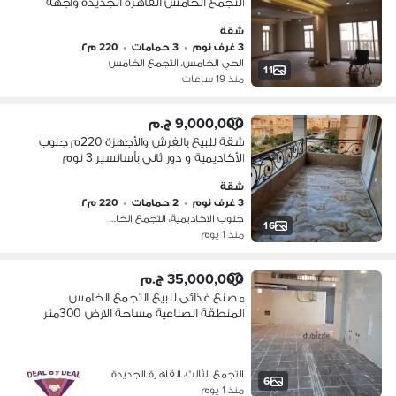
التجمع الخامس القاهرة الجديدة واجهة
بحرية وإطلالة على حديقة بالقرب من
شقة
الكلية البريطانية الدولية وشارع التس
3 غرف نوم
•
3 حمامات
•
220 م٢
الحي الخامس، التجمع الخامس
11
منذ 19 ساعات
9,000,000 ج.م
شقة للبيع بالفرش والأجهزة 220م جنوب
الأكاديمية و دور ثاني بأسانسير 3 نوم
ودريسنج و2 حمام 9 مليون مع تفاوض
شقة
للجادين
3 غرف نوم
•
2 حمامات
•
220 م٢
جنوب الاكاديمية، التجمع الخامس
16
منذ 1 يوم
35,000,000 ج.م
مصنع غذائى للبيع التجمع الخامس
المنطقة الصناعية مساحة الارض 300متر
ناصيه على شارع رءيسى نشاط غذائى
بدروم وارضى واول وتانى تشطيب سوبر
لوكس مطلوب 35مليو
التجمع الثالث، القاهرة الجديدة
6
منذ 1 يوم