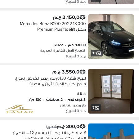
منذ 3 أسابيع
2,150,000 ج.م
Mercedes-Benz B200 2022 13,000
وكيل Premium Plus facelift
13000 كم
•
2022
التجمع الاول، القاهرة الجديدة
15
منذ 3 أسابيع
3,550,000 ج.م
للبيع شقة 130م بدار مصر القرنفل نموزج
b دور اخير خالصة الثمن منفصلة
بالاسانسير
شقة
3 غرف نوم
•
2 حمامات
•
130 م٢
دار مصر، القرنفل
7
منذ 3 أسابيع
300,000 ج.م
شهرياً
# فيلا كاملة للإيجار | البنفسج 12 – التجمع
الخامس **فرصة مميزة للإيجار** في