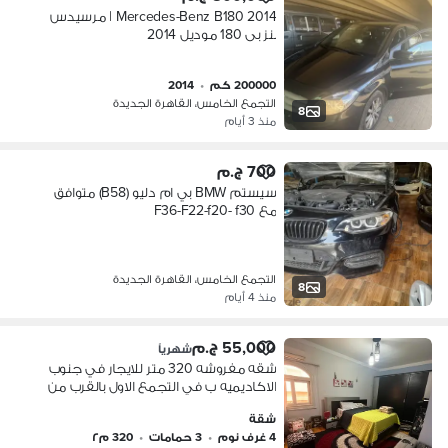
Mercedes-Benz B180 2014 | مرسيدس
بنز بى 180 موديل 2014
200000 كم
•
2014
التجمع الخامس، القاهرة الجديدة
8
منذ 3 أيام
700 ج.م
سيستم BMW بي ام دليو (B58) متوافق
مع F36-F22-f20- f30
التجمع الخامس، القاهرة الجديدة
8
منذ 4 أيام
55,000 ج.م
شهرياً
شقه مفروشه 320 متر للايجار في جنوب
الاكاديميه ب في التجمع الاول بالقرب من
كايرو فيستيفال سيتي والخدمات
شقة
4 غرف نوم
•
3 حمامات
•
320 م٢