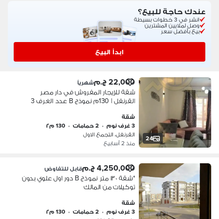
عندك حاجة للبيع؟
انشر في 3 خطوات بسيطة
وصل لملايين المشترين
بيع بأفضل سعر
ابدأ البيع
22,000 ج.م
شهرياً
شقة للإيجار المفروش في دار مصر
القرنفل | 130م نموذج B عدد الغرف 3
شقة
3 غرف نوم
•
2 حمامات
•
130 م٢
القرنفل، التجمع الاول
24
منذ 2 أسابيع
4,250,000 ج.م
قابل للتفاوض
*شقة ١٣٠ متر نموذج B دور اول علوي بدون
توكيلات من المالك
شقة
3 غرف نوم
•
2 حمامات
•
130 م٢