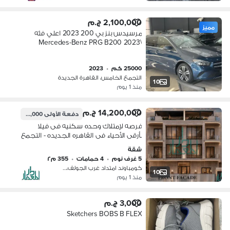
2,100,000 ج.م
مميز
مرسيدس بنز بي 200 2023 اعلي فئه
\Mercedes-Benz PRG B200 2023
25000 كم
•
2023
التجمع الخامس، القاهرة الجديدة
10
منذ 1 يوم
14,200,000 ج.م
دفعة الأولى
5,680,000 ج.م
فرصه لإمتلاك وحده سكنيه فى فيلا
بأرقى الأحياء فى القاهره الجديده - التجمع
الخامس -أمتداد غرب الجولف بافضل
شقة
الاماكن المميزه
5 غرف نوم
•
4 حمامات
•
355 م٢
كومباوند امتداد غرب الجولف، القطامي…
10
منذ 1 يوم
3,000 ج.م
Sketchers BOBS B FLEX