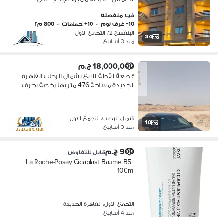
موقع راقٍ بقلب البنفسج 12 – التجمع
فيلا منفصلة
الخامس، مناسبة للشركات، السفارات،
10+ غرف نوم
•
10+ حمامات
•
800 م٢
البنفسج 12، التجمع الاول
34
منذ 3 أسابيع
18,000,000 ج.م
قطعة لقطة للبيع بشمال الرحاب القاهرة
الجديدة مساحة 476 متر بها رخصة بحرف
B
شمال الرحاب، التجمع الاول
10
منذ 3 أسابيع
900 ج.م
قابل للتفاوض
La Roche-Posay Cicaplast Baume B5+
100ml
التجمع الاول، القاهرة الجديدة
منذ 4 أسابيع