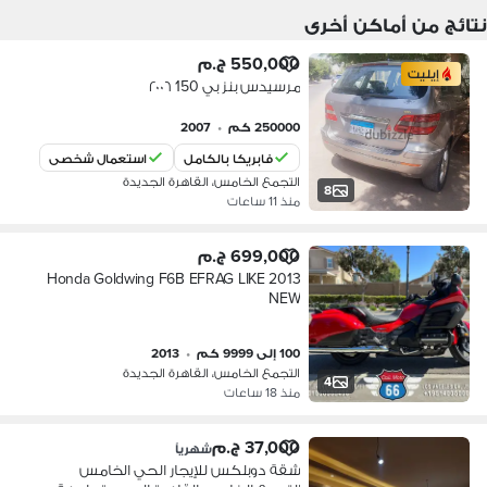
نتائج من أماكن أخرى
550,000 ج.م
إيليت
مرسيدس بنز بي 150 ٢٠٠٦
250000 كم
•
2007
فابريكا بالكامل
استعمال شخصي
التجمع الخامس، القاهرة الجديدة
8
منذ 11 ساعات
699,000 ج.م
2013 Honda Goldwing F6B EFRAG LIKE
NEW
100 إلى 9999 كم
•
2013
التجمع الخامس، القاهرة الجديدة
4
منذ 18 ساعات
37,000 ج.م
شهرياً
شقة دوبلكس للإيجار الحي الخامس