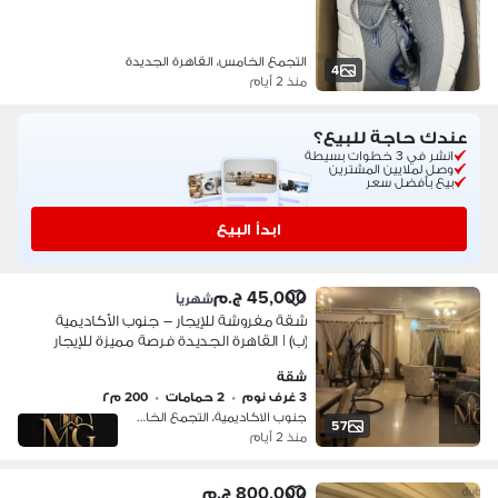
التجمع الخامس، القاهرة الجديدة
4
منذ 2 أيام
عندك حاجة للبيع؟
انشر في 3 خطوات بسيطة
وصل لملايين المشترين
بيع بأفضل سعر
ابدأ البيع
45,000 ج.م
شهرياً
شقة مفروشة للإيجار – جنوب الأكاديمية
(ب) | القاهرة الجديدة فرصة مميزة للإيجار
في واحدة من أرقى مناطق القاهرة
شقة
الجديدة، شقة مشمسة بالكامل بموقع
3 غرف نوم
•
2 حمامات
•
200 م٢
استثنائ
جنوب الاكاديمية، التجمع الخامس
57
منذ 2 أيام
800,000 ج.م