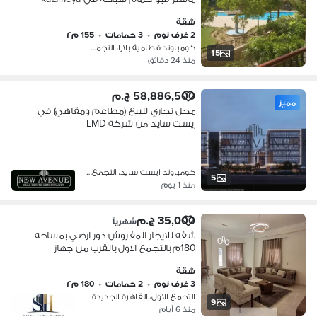
plaza compound
شقة
2 غرف نوم
•
3 حمامات
•
155 م٢
كومباوند قطامية بلازا، التجمع الاول
15
منذ 24 دقائق
58,886,500 ج.م
مميز
محل تجاري للبيع (مطاعم ومقاهي) في
إيست سايد من شركة LMD
كومباوند ايست سايد، التجمع الاول
5
منذ 1 يوم
35,000 ج.م
شهرياً
شقه للايجار المفروش دور ارضي بمساحه
180م بالتجمع الاول بالقرب من جهاز
التجمع الاول فرش مودرن واضائات حديثه
شقة
3 غرف نوم و2حمام تشطيبات خاصه
3 غرف نوم
•
2 حمامات
•
180 م٢
التجمع الاول، القاهرة الجديدة
9
منذ 6 أيام