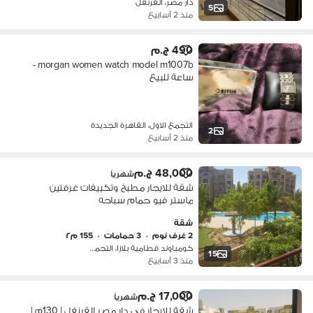
دار مصر، القرنفل
5
منذ 2 أسابيع
490 ج.م
morgan women watch model m1007b -
ساعة للبيع
التجمع الاول، القاهرة الجديدة
2
منذ 2 أسابيع
48,000 ج.م
شهرياً
شقة للايجار مطبخ وتكييفات غرفتين
ماستر فيو حمام سباحه
شقة
2 غرف نوم
•
3 حمامات
•
155 م٢
كومباوند قطامية بلازا، التجمع الاول
15
منذ 3 أسابيع
17,000 ج.م
شهرياً
شقة للإيجار في دار مصر القرنفل | 130م |