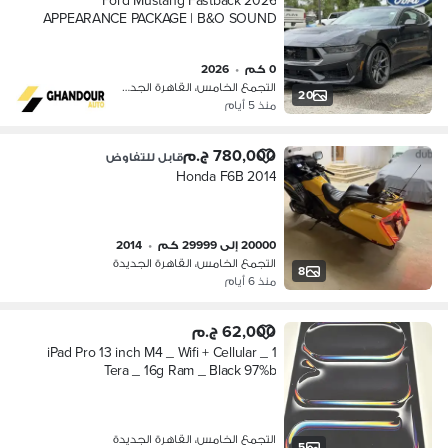
2026 Ford Mustang Fastback
APPEARANCE PACKAGE | B&O SOUND
SYSTEM
0 كم
•
2026
التجمع الخامس، القاهرة الجديدة
20
منذ 5 أيام
780,000 ج.م
قابل للتفاوض
2014 Honda F6B
20000 إلى 29999 كم
•
2014
التجمع الخامس، القاهرة الجديدة
8
منذ 6 أيام
62,000 ج.م
iPad Pro 13 inch M4 _ Wifi + Cellular _ 1
Tera _ 16g Ram _ Black 97%b
التجمع الخامس، القاهرة الجديدة
5