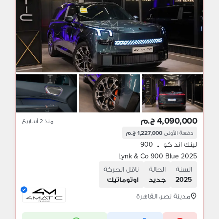
4,090,000 ج.م
منذ 2 أسابيع
دفعة الأولى
1,227,000 ج.م
لينك اند كو
900
•
Lynk & Co 900 Blue 2025
السنة
الحالة
ناقل الحركة
2025
جديد
اوتوماتيك
مدينة نصر، القاهرة