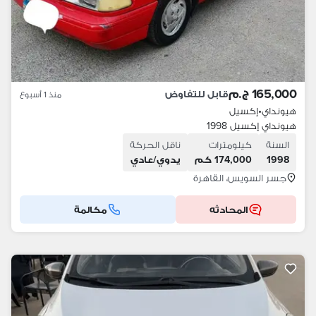
165,000 ج.م
قابل للتفاوض
منذ 1 أسبوع
هيونداي
•
إكسيل
هيونداي إكسيل 1998
السنة
كيلومترات
ناقل الحركة
1998
174,000 كم
يدوي/عادي
جسر السويس، القاهرة
المحادثه
مكالمة