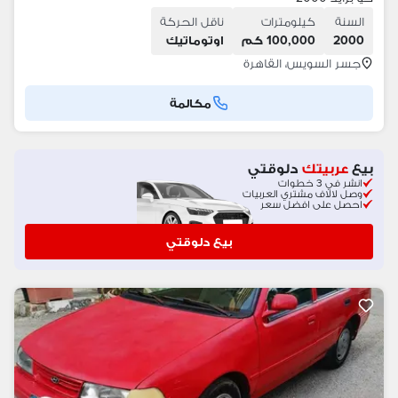
السنة
كيلومترات
ناقل الحركة
2000
100,000 كم
اوتوماتيك
جسر السويس، القاهرة
مكالمة
بيع
عربيتك
دلوقتي
انشر في 3 خطوات
وصل لالاف مشتري العربيات
احصل على افضل سعر
بيع دلوقتي