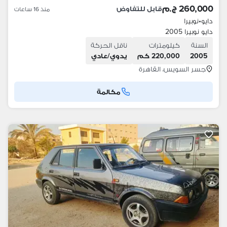
260,000 ج.م
قابل للتفاوض
منذ 16 ساعات
دايو
•
نوبيرا
دايو نوبيرا 2005
السنة
كيلومترات
ناقل الحركة
2005
220,000 كم
يدوي/عادي
جسر السويس، القاهرة
مكالمة