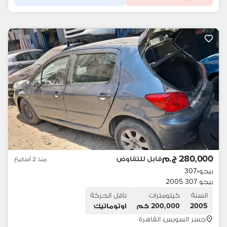
280,000 ج.م
قابل للتفاوض
منذ 2 أسابيع
بيجو
•
307
بيجو 307 2005
السنة
كيلومترات
ناقل الحركة
2005
200,000 كم
اوتوماتيك
جسر السويس، القاهرة