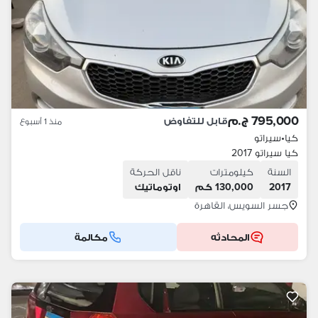
795,000 ج.م
قابل للتفاوض
منذ 1 أسبوع
كيا
•
سيراتو
كيا سيراتو 2017
السنة
كيلومترات
ناقل الحركة
2017
130,000 كم
اوتوماتيك
جسر السويس، القاهرة
المحادثه
مكالمة