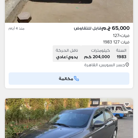
65,000 ج.م
قابل للتفاوض
منذ 4 أيام
فيات
•
127
فيات 127 1983
السنة
كيلومترات
ناقل الحركة
1983
204,000 كم
يدوي/عادي
جسر السويس، القاهرة
مكالمة