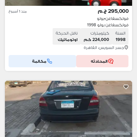
295,000 ج.م
منذ 1 أسبوع
فولكسفاغن
•
بولو
فولكسفاغن بولو 1998
السنة
كيلومترات
ناقل الحركة
1998
224,000 كم
اوتوماتيك
جسر السويس، القاهرة
المحادثه
مكالمة