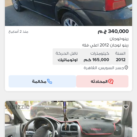
340,000 ج.م
منذ 2 أسابيع
رينو
•
لوجان
رينو لوجان 2012 اعلي فئه
السنة
كيلومترات
ناقل الحركة
2012
165,000 كم
اوتوماتيك
جسر السويس، القاهرة
المحادثه
مكالمة