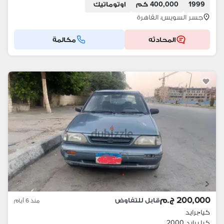
1999
400,000 كم
اوتوماتيك
جسر السويس، القاهرة
المحادثه
مكالمة
200,000 ج.م
قابل للتفاوض
منذ 6 أيام
كيا
•
برايد
كيا برايد 2000