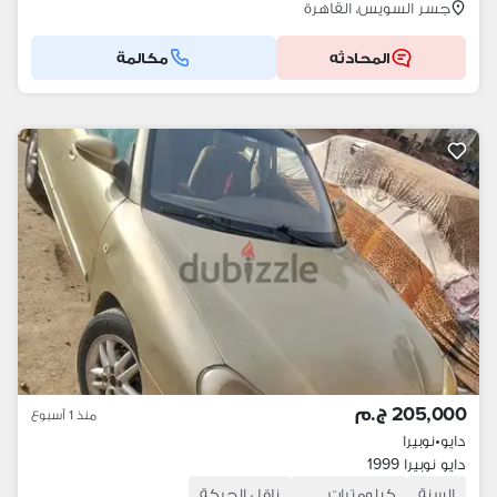
جسر السويس، القاهرة
المحادثه
مكالمة
205,000 ج.م
منذ 1 أسبوع
دايو
•
نوبيرا
دايو نوبيرا 1999
السنة
كيلومترات
ناقل الحركة