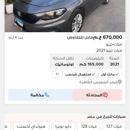
670,000 ج.م
قابل للتفاوض
منذ 4 أيام
فيات
•
تيبو
فيات تيبو 2021
السنة
كيلومترات
ناقل الحركة
2021
165,000 كم
اوتوماتيك
1
+
مالك أول
استعمال شخصي
جسر السويس، القاهرة
المحادثه
مكالمة
سيارات للبيع في مصر
فيات 127
فيات 128
دايو نوبيرا
هيونداي أكسنت
شيفرو