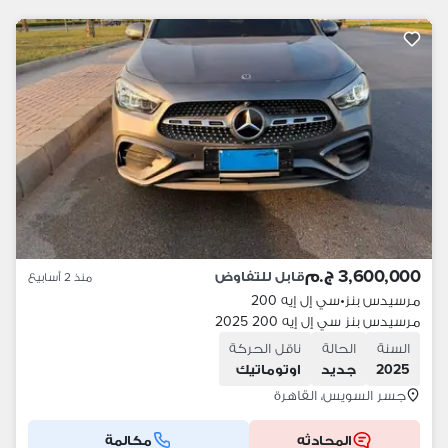
3,600,000 ج.م
قابل للتفاوض
منذ 2 أسابيع
مرسيدس بنز
•
سي إل إيه 200
مرسيدس بنز سي إل إيه 200 2025
السنة
الحالة
ناقل الحركة
2025
جديد
اوتوماتيك
جسر السويس، القاهرة
المحادثه
مكالمة