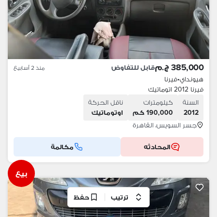
385,000 ج.م
قابل للتفاوض
منذ 2 أسابيع
هيونداي
•
فيرنا
فيرنا 2012 اتوماتيك
السنة
كيلومترات
ناقل الحركة
2012
190,000 كم
اوتوماتيك
جسر السويس، القاهرة
المحادثه
مكالمة
بيع
ترتيب
حفظ