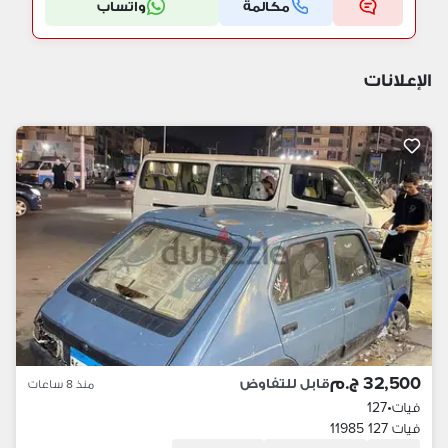
مكالمة
واتساب
الإعلانات
32,500 ج.م
قابل للتفاوض
منذ 8 ساعات
فيات
•
127
فيات 127 11985