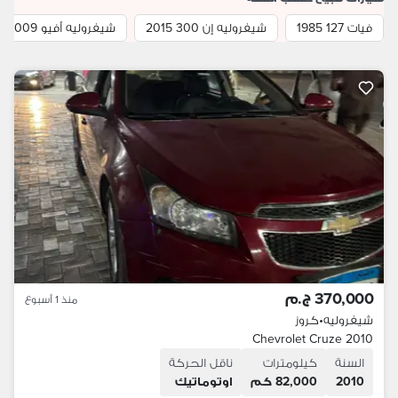
فيات 127 1985
شيفروليه إن 300 2015
شيفروليه أفيو 2009
370,000 ج.م
منذ 1 أسبوع
شيفروليه
•
كروز
Chevrolet Cruze 2010
السنة
كيلومترات
ناقل الحركة
2010
82,000 كم
اوتوماتيك