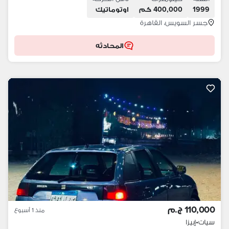
1999
400,000 كم
اوتوماتيك
جسر السويس، القاهرة
المحادثه
110,000 ج.م
منذ 1 أسبوع
سيات
•
إبيزا