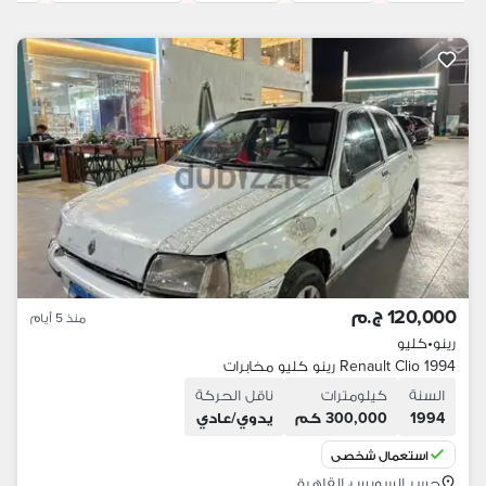
120,000 ج.م
منذ 5 أيام
رينو
•
كليو
Renault Clio 1994 رينو كليو مخابرات
السنة
كيلومترات
ناقل الحركة
1994
300,000 كم
يدوي/عادي
استعمال شخصي
جسر السويس، القاهرة