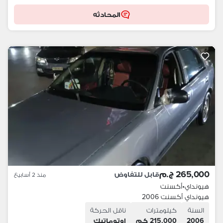
المحادثه
265,000 ج.م
قابل للتفاوض
منذ 2 أسابيع
هيونداي
•
أكسنت
هيونداي أكسنت 2006
السنة
كيلومترات
ناقل الحركة
2006
215,000 كم
اوتوماتيك