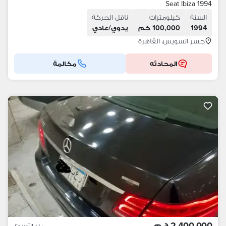
Seat Ibiza 1994
السنة
كيلومترات
ناقل الحركة
1994
100,000 كم
يدوي/عادي
جسر السويس، القاهرة
المحادثه
مكالمة
2,400,000 ج.م
منذ 1 أسبوع