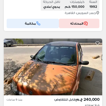
السنة
كيلومترات
ناقل الحركة
1992
150,000 كم
يدوي/عادي
جسر السويس، القاهرة
المحادثه
مكالمة
240,000 ج.م
قابل للتفاوض
منذ 9 ساعات
فيات
•
بونتو