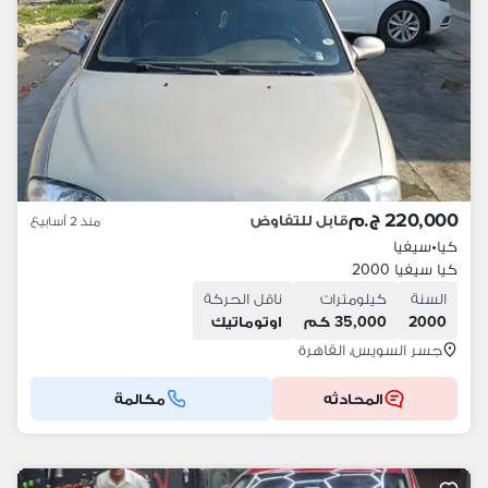
220,000 ج.م
قابل للتفاوض
منذ 2 أسابيع
كيا
•
سيفيا
كيا سيفيا 2000
السنة
كيلومترات
ناقل الحركة
2000
35,000 كم
اوتوماتيك
جسر السويس، القاهرة
المحادثه
مكالمة