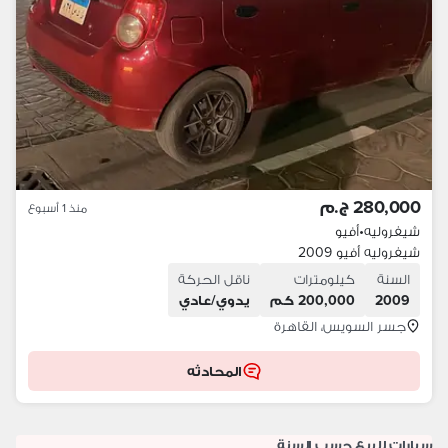
280,000 ج.م
منذ 1 أسبوع
شيفروليه
•
أفيو
شيفروليه أفيو 2009
السنة
كيلومترات
ناقل الحركة
2009
200,000 كم
يدوي/عادي
جسر السويس، القاهرة
المحادثه
سيارات للبيع حسب السنة