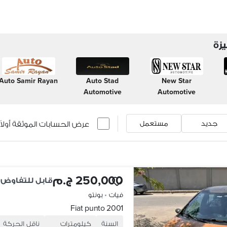
زة
Auto Samir Rayan
Auto Stad
New Star
Automotive
Automotive
عرض الحسابات الموثقة أولاً
جديد
مستعمل
250,000 ج.م
قابل للتفاوض
فيات
•
بونتو
Fiat punto 2001
السنة
كيلومترات
ناقل الحركة