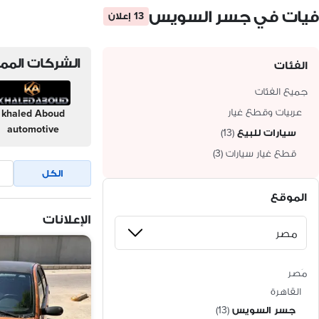
فيات في جسر السويس
13 إعلان
الشركات الممي
الفئات
جميع الفئات
عربيات وقطع غيار
khaled Aboud
automotive
سيارات للبيع
(
13
)
قطع غيار سيارات
(
3
)
الكل
الموقع
الإعلانات
مَصر
القاهرة
جسر السويس
(
13
)