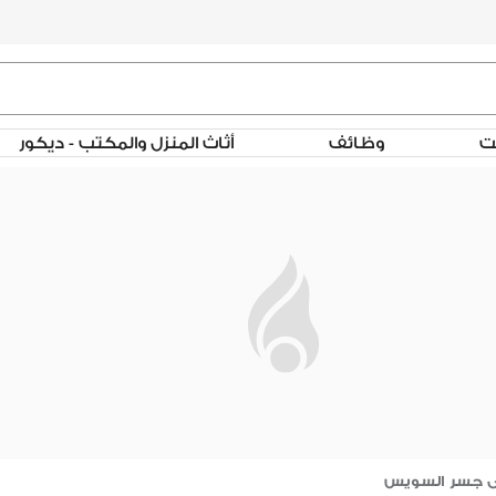
لت
وظائف
أثاث المنزل والمكتب - ديكور
فى جسر السويس