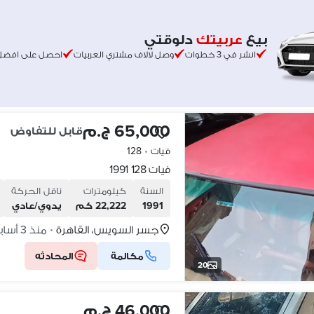
بيع
عربيتك
دلوقتي
انشر في 3 خطوات
وصل لالاف مشتري العربيات
احصل على افضل
65,000 ج.م
قابل للتفاوض
فيات
•
128
فيات 128 1991
السنة
كيلومترات
ناقل الحركة
1991
22,222 كم
يدوي/عادي
جسر السويس، القاهرة
منذ 3 أسابيع
•
مكالمة
المحادثه
20
46,000 ج.م