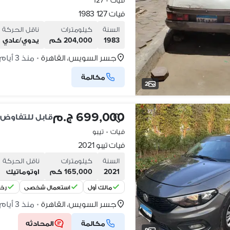
فيات
•
127
فيات 127 1983
السنة
كيلومترات
ناقل الحركة
1983
204,000 كم
يدوي/عادي
جسر السويس، القاهرة
منذ 3 أيام
•
مكالمة
2
699,000 ج.م
قابل للتفاوض
فيات
•
تيبو
فيات تيبو 2021
السنة
كيلومترات
ناقل الحركة
2021
165,000 كم
اوتوماتيك
مالك أول
استعمال شخصي
رخص
جسر السويس، القاهرة
منذ 3 أيام
•
مكالمة
المحادثه
9