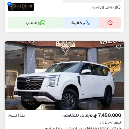
الماظة، القاهرة
مكالمة
واتساب
7,450,000 ج.م
قابل للتفاوض
منذ 1 أسبوع
نيسان
•
باترول
Nissan Patrol 2026 \ نيسان باترول 2026 زيرو