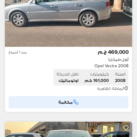
469,000 ج.م
منذ 1 أسبوع
أوبل
•
فيكترا
Opel Vectra 2008
السنة
كيلومترات
ناقل الحركة
2008
161,000 كم
اوتوماتيك
الماظة، القاهرة
مكالمة