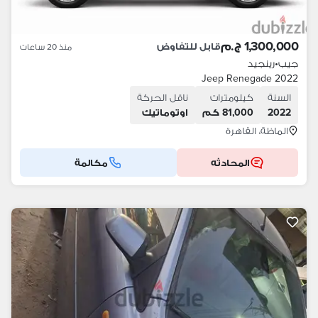
1,300,000 ج.م
قابل للتفاوض
منذ 20 ساعات
جيب
•
رينجيد
Jeep Renegade 2022
السنة
كيلومترات
ناقل الحركة
2022
81,000 كم
اوتوماتيك
الماظة، القاهرة
المحادثه
مكالمة