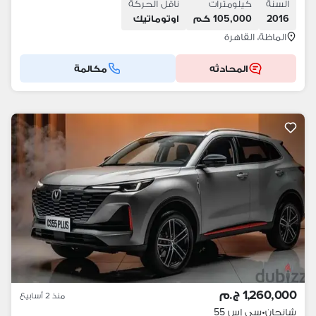
السنة
كيلومترات
ناقل الحركة
2016
105,000 كم
اوتوماتيك
الماظة، القاهرة
المحادثه
مكالمة
1,260,000 ج.م
منذ 2 أسابيع
شانجان
•
سي إس 55