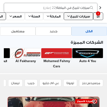
سيارات للبيع في الماظة
(
22 إعلان
)
3
سيارات للبيع
الماركة
السنة
السعر
ال
الكل
جديد
مستعمل
الشركات المميزة
Auto 4 You
Mohamed Fahmy
Al Fakharany
العي
Cars
مرسيدس بنز
تويوتا
بي ام دبليو
جيب
نيسان
أوب
سيارة الأسبوع