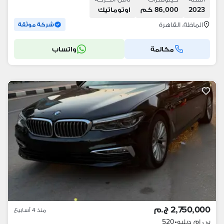
2023
86,000 كم
اوتوماتيك
الماظة، القاهرة
شركة موثقة
مكالمة
واتساب
2,750,000 ج.م
منذ 4 أسابيع
بي ام دبليو
•
520