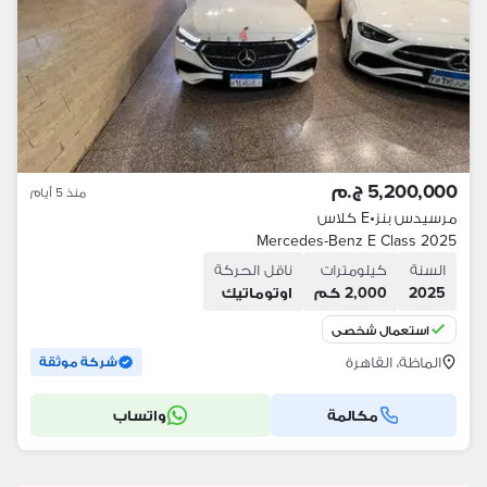
5,200,000 ج.م
منذ 5 أيام
مرسيدس بنز
•
E كلاس
Mercedes-Benz E Class 2025
السنة
كيلومترات
ناقل الحركة
2025
2,000 كم
اوتوماتيك
استعمال شخصي
الماظة، القاهرة
شركة موثقة
مكالمة
واتساب