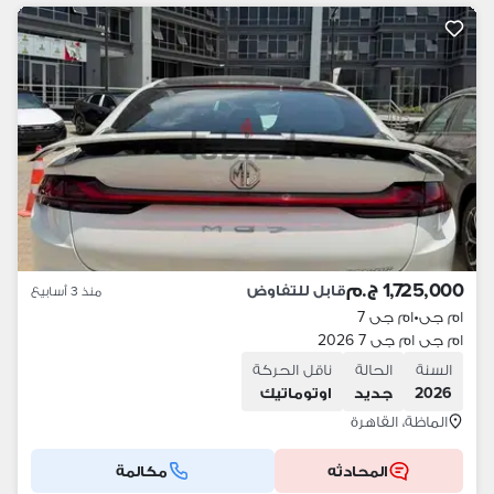
1,725,000 ج.م
قابل للتفاوض
منذ 3 أسابيع
ام جى
•
ام جى 7
ام جى ام جى 7 2026
السنة
الحالة
ناقل الحركة
2026
جديد
اوتوماتيك
الماظة، القاهرة
المحادثه
مكالمة