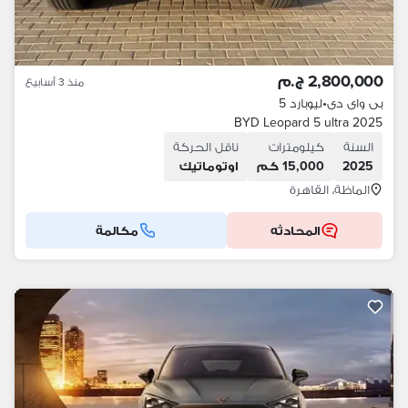
2,800,000 ج.م
منذ 3 أسابيع
بى واى دى
•
ليوبارد 5
BYD Leopard 5 ultra 2025
السنة
كيلومترات
ناقل الحركة
2025
15,000 كم
اوتوماتيك
الماظة، القاهرة
المحادثه
مكالمة