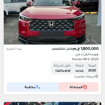
1,800,000 ج.م
قابل للتفاوض
منذ 2 أسابيع
هوندا
•
اتش ار في
Honda HR-V 2025
السنة
الحالة
ناقل الحركة
2025
جديد
اوتوماتيك
الماظة، القاهرة
المحادثه
مكالمة