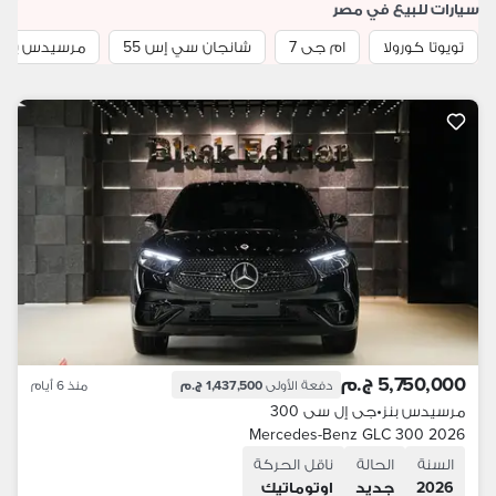
سيارات للبيع في مصر
تويوتا كورولا
ام جى 7
شانجان سي إس 55
مرسيدس بنز E كلاس
5,750,000 ج.م
دفعة الأولى
1,437,500 ج.م
منذ 6 أيام
مرسيدس بنز
•
جى إل سى 300
Mercedes-Benz GLC 300 2026
السنة
الحالة
ناقل الحركة
2026
جديد
اوتوماتيك