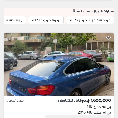
سيارات للبيع حسب السنة
فولكسفاغن تيجوان 2026
تويوتا كورولا 2022
مرسيدس بنز E كلاس 2025
1,600,000 ج.م
قابل للتفاوض
منذ 2 أسابيع
بي ام دبليو
•
418
بي ام دبليو 418 2016