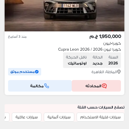
1,950,000 ج.م
منذ 3 أسابيع
كوبرا
•
ليون
كوبرا ليون 2026 / Cupra Leon 2026
السنة
الحالة
ناقل الحركة
2026
جديد
اوتوماتيك
الماظة، القاهرة
مستخدم موثق
المحادثه
مكالمة
تصفح السيارات حسب الفئة
سيارات قليلة الاستخدام
سيارات ألمانية
سيارات عائلية
سيار