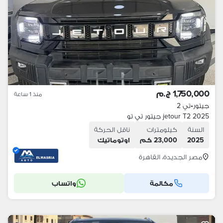
1,750,000 ج.م
منذ 1 ساعة
جيتور
•
تي 2
jetour T2 2025 جيتور تي تو
السنة
كيلومترات
ناقل الحركة
2025
23,000 كم
اوتوماتيك
مصر الجديدة، القاهرة
مكالمة
واتساب