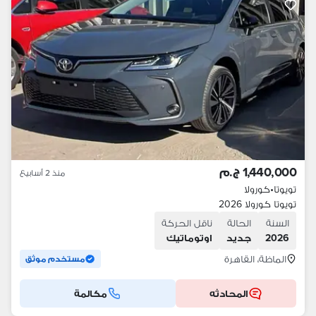
1,440,000 ج.م
منذ 2 أسابيع
تويوتا
•
كورولا
تويوتا كورولا 2026
السنة
الحالة
ناقل الحركة
2026
جديد
اوتوماتيك
الماظة، القاهرة
مستخدم موثق
المحادثه
مكالمة