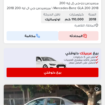
مرسيدس بنز
•
جى إل إيه 200
Mercedes-Benz GLA 200 2018 \ ميرسيدس جي ال ايه 200 2018
السنة
كيلومترات
ناقل الحركة
2018
110,000 كم
اوتوماتيك
الماظة، القاهرة
المحادثه
مكالمة
بيع
عربيتك
دلوقتي
انشر في 3 خطوات
وصل لالاف مشتري العربيات
احصل على افضل سعر
بيع دلوقتي