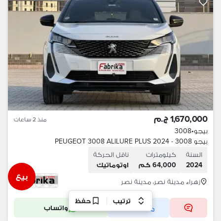
1,670,000 ج.م
منذ 2 ساعات
بيجو
•
3008
بيجو 3008 - 2024 PEUGEOT 3008 ALlLURE PLUS
السنة
كيلومترات
ناقل الحركة
2024
64,000 كم
اوتوماتيك
بيع
زهراء مدينة نصر، مدينة نصر
ترتيب
حفظ
مكالمة
واتساب