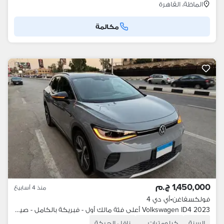
الماظة، القاهرة
مكالمة
1,450,000 ج.م
منذ 4 أسابيع
فولكسفاغن
•
أي دي 4
Volkswagen ID4 2023 أعلى فئة مالك أول - فبريكة بالكامل - صيانات توكيل
السنة
كيلومترات
ناقل الحركة