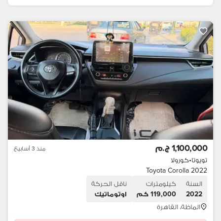
1,100,000 ج.م
منذ 3 أسابيع
تويوتا
•
كورولا
Toyota Corolla 2022
السنة
كيلومترات
ناقل الحركة
2022
119,000 كم
اوتوماتيك
الماظة، القاهرة