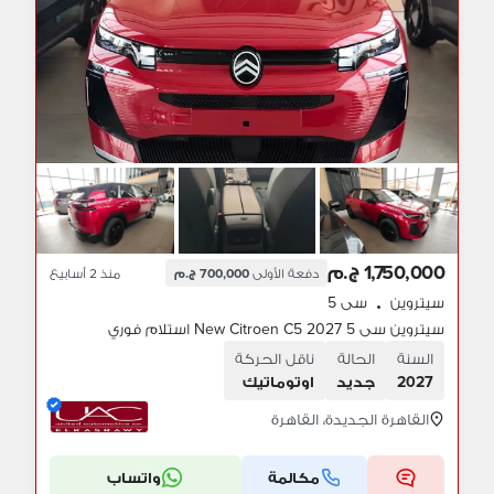
1,750,000 ج.م
دفعة الأولى
700,000 ج.م
منذ 2 أسابيع
سيتروين
سى 5
•
سيتروين سى 5 2027 New Citroen C5 استلام فوري
السنة
الحالة
ناقل الحركة
2027
جديد
اوتوماتيك
القاهرة الجديدة، القاهرة
مكالمة
واتساب