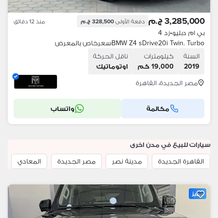
3,285,000 ج.م
دفعة الأولى
328,500 ج.م
منذ 12 دقائق
بي ام دبليو
•
زد 4
BMW Z4 sDrive20i Twin. Turboسعرخاص بالمعرض
السنة
كيلومترات
ناقل الحركة
2019
19,000 كم
اوتوماتيك
مصر الجديدة، القاهرة
مكالمة
واتساب
سيارات للبيع في مدن اخرى
القاهرة الجديدة
مدينة نصر
مصر الجديدة
المعادي
ا
مميز