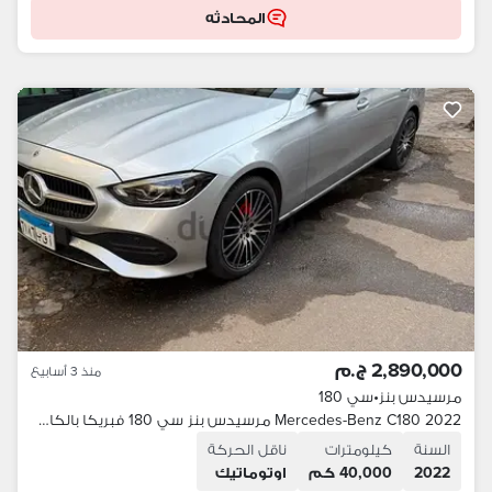
المحادثه
2,890,000 ج.م
منذ 3 أسابيع
مرسيدس بنز
•
سي 180
Mercedes-Benz C180 2022 مرسيدس بنز سي 180 فبريكا بالكامل
السنة
كيلومترات
ناقل الحركة
2022
40,000 كم
اوتوماتيك