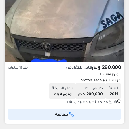
290,000 ج.م
قابل للتفاوض
منذ 19 ساعات
بروتون
•
ساجا
عربيه للبيع proton saga
السنة
كيلومترات
ناقل الحركة
2011
200,000 كم
اوتوماتيك
شارع محمد نجيب، سيدي بشر
مكالمة