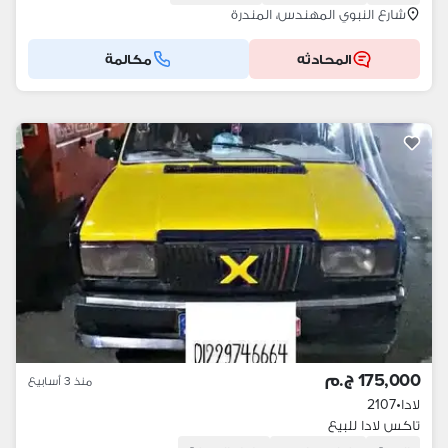
شارع النبوي المهندس، المندرة
المحادثه
مكالمة
175,000 ج.م
منذ 3 أسابيع
لادا
•
2107
تاكس لادا للبيع