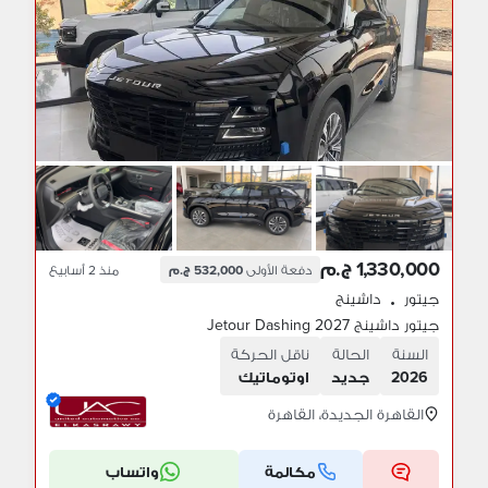
1,330,000 ج.م
دفعة الأولى
532,000 ج.م
منذ 2 أسابيع
جيتور
داشينج
•
جيتور داشينج 2027 Jetour Dashing
السنة
الحالة
ناقل الحركة
2026
جديد
اوتوماتيك
القاهرة الجديدة، القاهرة
مكالمة
واتساب