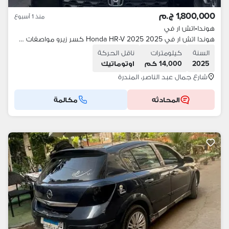
1,800,000 ج.م
منذ 1 أسبوع
هوندا
•
اتش ار في
هوندا اتش ار في 2025 Honda HR-V 2025 كسر زيرو مواصفات خليجي
السنة
كيلومترات
ناقل الحركة
2025
14,000 كم
اوتوماتيك
شارع جمال عبد الناصر، المندرة
المحادثه
مكالمة