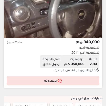
340,000 ج.م
منذ 2 أسابيع
شيفروليه
•
أفيو
شيفروليه أفيو 2014
السنة
كيلومترات
ناقل الحركة
2014
350,000 كم
يدوي/عادي
شارع النبوي المهندس، المندرة
المحادثه
سيارات للبيع في مصر