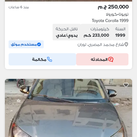
250,000 ج.م
منذ 6 ساعات
تويوتا
•
كورولا
Toyota Corolla 1999
السنة
كيلومترات
ناقل الحركة
1999
233,000 كم
يدوي/عادي
شارع محمد المصري، لوران
مستخدم موثق
المحادثه
مكالمة