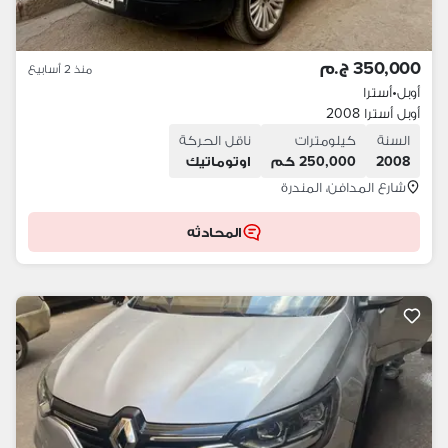
350,000 ج.م
منذ 2 أسابيع
أوبل
•
أسترا
أوبل أسترا 2008
السنة
كيلومترات
ناقل الحركة
2008
250,000 كم
اوتوماتيك
شارع المدافن، المندرة
المحادثه