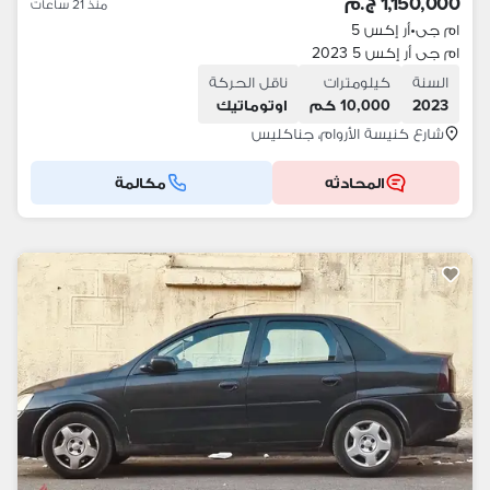
1,150,000 ج.م
منذ 21 ساعات
ام جى
•
أر إكس 5
ام جى أر إكس 5 2023
السنة
كيلومترات
ناقل الحركة
2023
10,000 كم
اوتوماتيك
شارع كنيسة الأروام، جناكليس
المحادثه
مكالمة