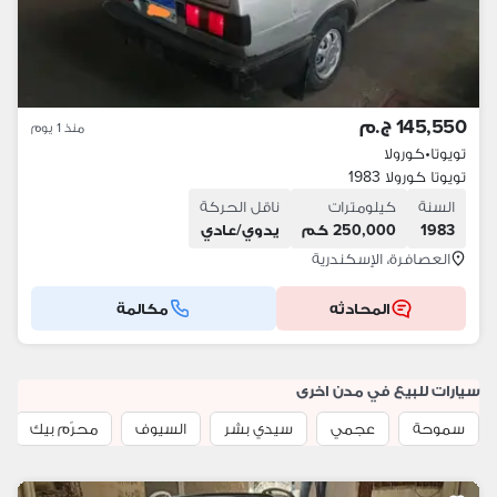
145,550 ج.م
منذ 1 يوم
تويوتا
•
كورولا
تويوتا كورولا 1983
السنة
كيلومترات
ناقل الحركة
1983
250,000 كم
يدوي/عادي
العصافرة، الإسكندرية
المحادثه
مكالمة
سيارات للبيع في مدن اخرى
سموحة
عجمي
سيدي بشر
السيوف
محرّم بيك