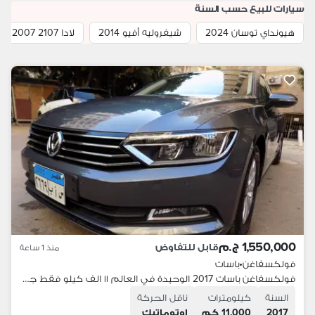
سيارات للبيع حسب السنة
هيونداي توسان 2024
شيفروليه أفيو 2014
لادا 2107 2007
1,550,000 ج.م
قابل للتفاوض
منذ 1 ساعة
فولكسفاغن
•
باسات
فولكسفاغن باسات 2017 الوحيدة في العالم ١١ الف كيلو فقط جديدة زيرووووو.
السنة
كيلومترات
ناقل الحركة
2017
11,000 كم
اوتوماتيك