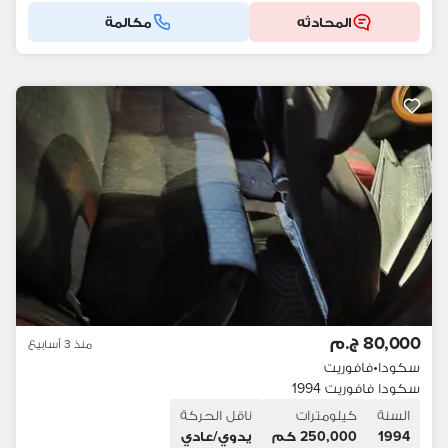
المحادثه
مكالمة
80,000 ج.م
منذ 3 أسابيع
سكودا
•
فافوريت
سكودا فافوريت 1994
السنة
كيلومترات
ناقل الحركة
1994
250,000 كم
يدوي/عادي