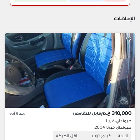
الإعلانات
310,000 ج.م
قابل للتفاوض
منذ 6 أيام
هيونداي
•
فيرنا
هيونداي فيرنا 2004
السنة
كيلومترات
ناقل الحركة