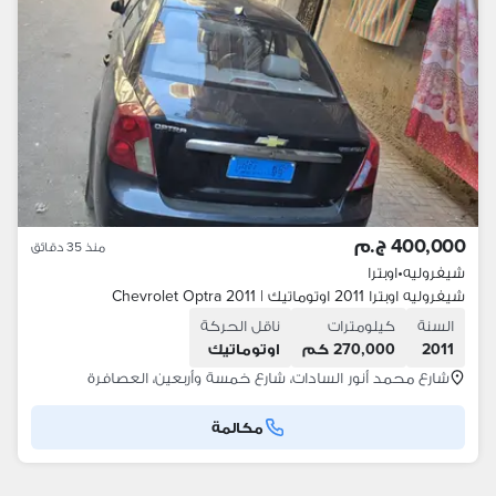
400,000 ج.م
منذ 35 دقائق
شيفروليه
•
اوبترا
شيفروليه اوبترا 2011 اوتوماتيك | Chevrolet Optra 2011
السنة
كيلومترات
ناقل الحركة
2011
270,000 كم
اوتوماتيك
شارع محمد أنور السادات، شارع خمسة وأربعين، العصافرة
مكالمة