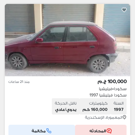
100,000 ج.م
منذ 21 ساعات
سكودا
•
فيليشيا
سكودا فيليشيا 1997
السنة
كيلومترات
ناقل الحركة
1997
160,000 كم
يدوي/عادي
المعمورة، الإسكندرية
المحادثه
مكالمة