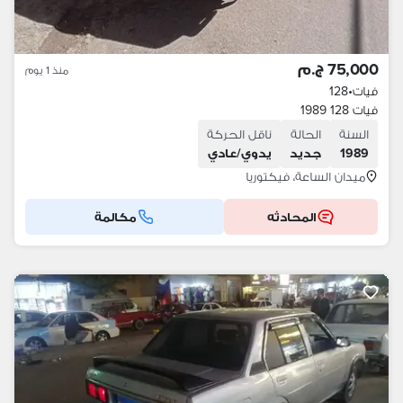
75,000 ج.م
منذ 1 يوم
فيات
•
128
فيات 128 1989
السنة
الحالة
ناقل الحركة
1989
جديد
يدوي/عادي
ميدان الساعة، فيكتوريا
المحادثه
مكالمة