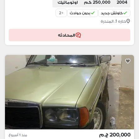
2004
250,000 كم
اوتوماتيك
2
+
كاوتش جديد
بدون حوادث
حاره 1، المندرة
المحادثه
200,000 ج.م
منذ 1 أسبوع