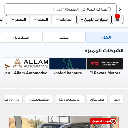
سيارات للبيع في المندرة
(
11 إعلان
)
3
سيارات للبيع
الماركة
السنة
السعر
ال
الكل
جديد
مستعمل
الشركات المميزة
Rayan
Allam Automotive
khaled hanoura
El Rawas Motors
رينو
هيونداي
مرسيدس بنز
ميتسوبيشي
بي ام دبليو
سيارة الأسبوع