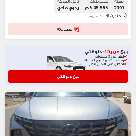
السنة
كيلومترات
ناقل الحركة
2007
45,555 كم
يدوي/عادي
المندرة، الإسكندرية
المحادثه
بيع
عربيتك
دلوقتي
انشر في 3 خطوات
وصل لالاف مشتري العربيات
احصل على افضل سعر
بيع دلوقتي