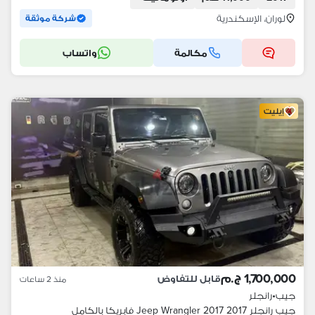
لوران، الإسكندرية
شركة موثقة
مكالمة
واتساب
إيليت
1,700,000 ج.م
قابل للتفاوض
منذ 2 ساعات
جيب
•
رانجلر
جيب رانجلر 2017 Jeep Wrangler 2017 فابريكا بالكامل