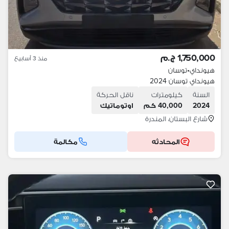
1,750,000 ج.م
منذ 3 أسابيع
هيونداي
•
توسان
هيونداي توسان 2024
السنة
كيلومترات
ناقل الحركة
2024
40,000 كم
اوتوماتيك
شارع البستان، المندرة
المحادثه
مكالمة