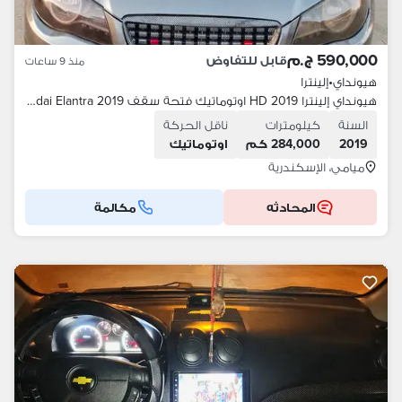
590,000 ج.م
قابل للتفاوض
منذ 9 ساعات
هيونداي
•
إلينترا
هيونداي إلينترا 2019 HD اوتوماتيك فتحة سقف Hyundai Elantra 2019
السنة
كيلومترات
ناقل الحركة
2019
284,000 كم
اوتوماتيك
ميامي، الإسكندرية
المحادثه
مكالمة