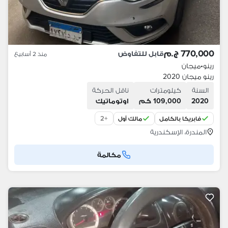
770,000 ج.م
قابل للتفاوض
منذ 2 أسابيع
رينو
•
ميجان
رينو ميجان 2020
السنة
كيلومترات
ناقل الحركة
2020
109,000 كم
اوتوماتيك
2
+
فابريكا بالكامل
مالك أول
المندرة، الإسكندرية
مكالمة