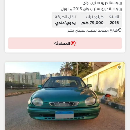
رينو
•
سانديرو ستيب واى
رينو سانديرو ستيب واى 2015 مانويل
السنة
كيلومترات
ناقل الحركة
2015
79,000 كم
يدوي/عادي
شارع محمد نجيب، سيدي بشر
المحادثه