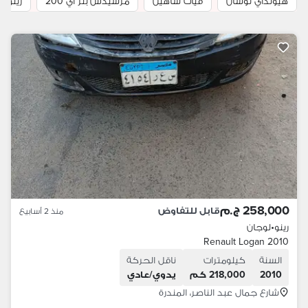
هيونداي توسان
فيات شاهين
مرسيدس بنز اي 200
رينو ل
258,000 ج.م
قابل للتفاوض
منذ 2 أسابيع
رينو
•
لوجان
Renault Logan 2010
السنة
كيلومترات
ناقل الحركة
2010
218,000 كم
يدوي/عادي
شارع جمال عبد الناصر، المندرة