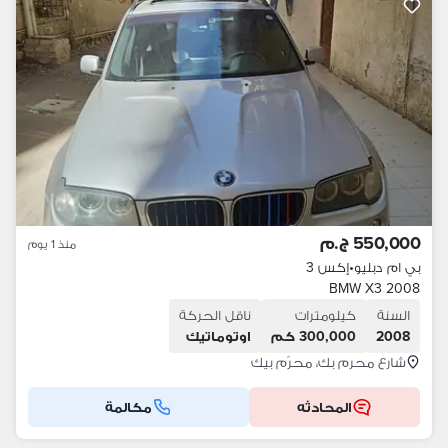
550,000 ج.م
منذ 1 يوم
بي ام دبليو
•
إكس 3
BMW X3 2008
السنة
كيلومترات
ناقل الحركة
2008
300,000 كم
اوتوماتيك
شارع محرم بك، محرّم بيك
المحادثه
مكالمة