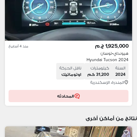
1,925,000 ج.م
منذ 4 أسابيع
هيونداي
•
توسان
Hyundai Tucson 2024
السنة
كيلومترات
ناقل الحركة
2024
31,200 كم
اوتوماتيك
المندرة، الإسكندرية
المحادثه
نتائج من أماكن أخرى