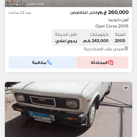
260,000 ج.م
قابل للتفاوض
منذ 23 ساعات
أوبل
•
كورسا
Opel Corsa 2005
السنة
كيلومترات
ناقل الحركة
2005
243,000 كم
يدوي/عادي
سيدي بشر، الإسكندرية
المحادثه
مكالمة