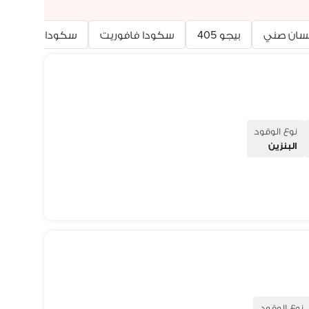
سان صني
بيجو 405
سكودا فافوريت
سكودا كودياك
نوع الوقود
البنزين
نوع الوقود