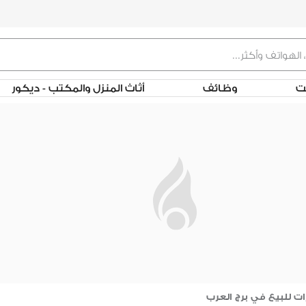
لت
وظائف
أثاث المنزل والمكتب - ديكور
ت للبيع في برج العرب