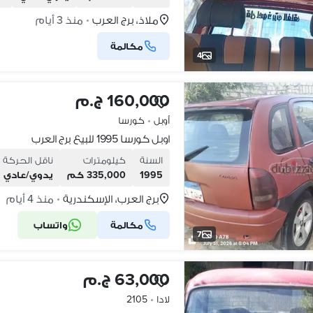
ملاذ، برج العرب
منذ 3 أيام
•
مكالمة
4
160,000 ج.م
أوبل
•
كورسا
اوبل كورسا 1995 للبيع برج العرب
السنة
كيلومترات
ناقل الحركة
1995
335,000 كم
يدوي/عادي
برج العرب، الإسكندرية
منذ 4 أيام
•
مكالمة
واتساب
7
63,000 ج.م
لادا
•
2105