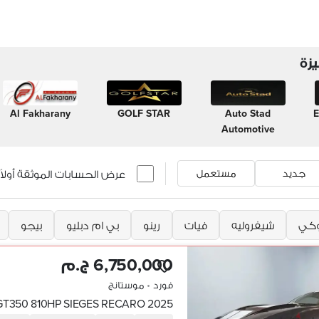
زة
Al Fakharany
GOLF STAR
Auto Stad
E
Automotive
عرض الحسابات الموثقة أولاً
جديد
مستعمل
كي
شيفروليه
فيات
رينو
بي ام دبليو
بيجو
6,750,000 ج.م
فورد
•
موستانج