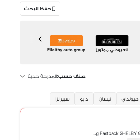
حفظ البحث
العيوطي موتورز
Ellaithy auto group
AL
 Class
Farid
Car
صنف حسب
:
المدرجة حديثًا
هيونداي
نيسان
دايو
سبيرانزا
2025 Ford Mustang Fastback SHELBY GT350 810HP SIEGES RECARO