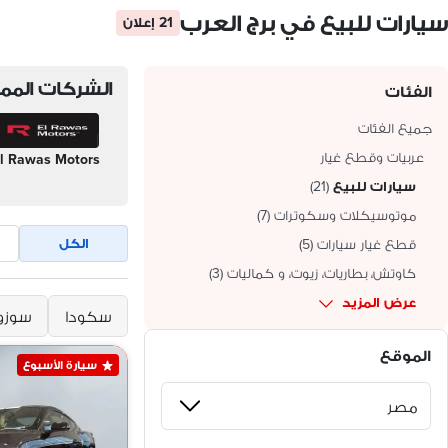
سيارات للبيع في برج العرب
21 إعلان
الشركات الممي
الفئات
جميع الفئات
عربيات وقطع غيار
l Rawas Motors
سيارات للبيع
(
21
)
موتوسيكلات وسكوترات
(
7
)
الكل
قطع غيار سيارات
(
5
)
كاوتش، بطاريات، زيوت، و كماليات
(
3
)
عرض المزيد
سكودا
سوزو
الموقع
سيارة الأسبوع