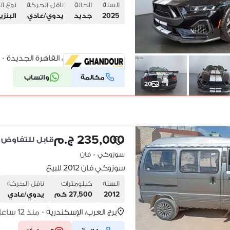
السنة
الحالة
ناقل الحركة
نوع ال
2025
جديد
يدوي/عادي
البنزي
التجمع الخامس، القاهرة الجديدة
•
مكالمة
واتساب
شركة موثقة
20
235,000 ج.م
قابل للتفاوض
سوزوكي
•
فان
سوزوكي فان 2012 للبيع
السنة
كيلومترات
ناقل الحركة
2012
27,500 كم
يدوي/عادي
برج العرب، الإسكندرية
منذ 12 ساعات
•