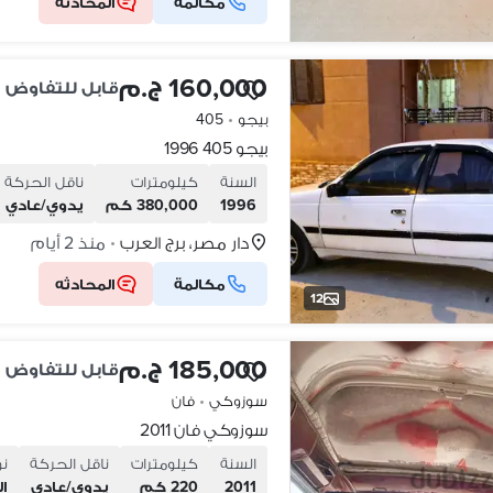
مكالمة
المحادثه
160,000 ج.م
قابل للتفاوض
بيجو
•
405
بيجو 405 1996
السنة
كيلومترات
ناقل الحركة
1996
380,000 كم
يدوي/عادي
دار مصر، برج العرب
منذ 2 أيام
•
مكالمة
المحادثه
12
185,000 ج.م
قابل للتفاوض
سوزوكي
•
فان
سوزوكي فان 2011
السنة
كيلومترات
ناقل الحركة
نو
2011
220 كم
يدوي/عادي
ال