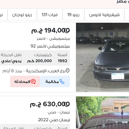
 مصر
شيفروليه لانوس
رينو 19
فيات 131
رينو لوجان
ني
194,000 ج.م
ميتسوبيشي
•
لانسر
ميتسوبيشي لانسر 92
السنة
كيلومترات
ناقل الحركة
1992
200,000 كم
يدوي/عادي
برج العرب، الإسكندرية
منذ 6 أيام
•
مكالمة
المحادثه
630,000 ج.م
نيسان
•
صني
نيسان صني 2022
السنة
كيلومترات
ناقل الحركة