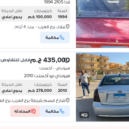
لادا 2105 1994
السنة
كيلومترات
ناقل الحركة
1994
100,000 كم
يدوي/عادي
ملاذ، برج العرب
منذ 4 أيام
•
مكالمة
435,000 ج.م
قابل للتفاوض
هيونداي
•
أكسنت
هيونداي نيو أكسنت 2010
السنة
كيلومترات
ناقل الحركة
2010
278,000 كم
يدوي/عادي
شارع قسم شرطة برج العرب، برج ال
مكالمة
المحادثه
8