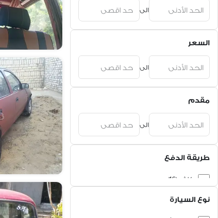
الى
السعر
الى
مقدم
الى
طريقة الدفع
كاش (16)
نوع السيارة