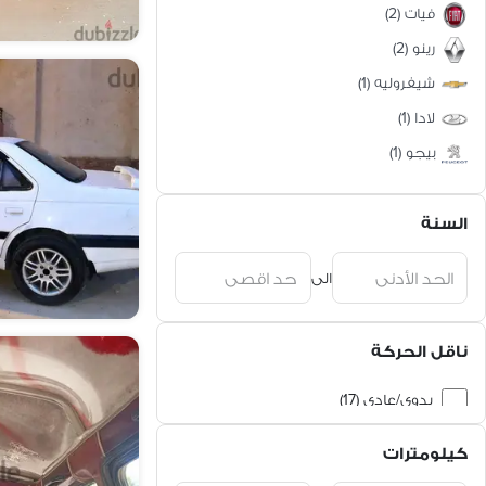
فيات
(
2
)
رينو
(
2
)
شيفروليه
(
1
)
لادا
(
1
)
بيجو
(
1
)
نيسان
(
1
)
السنة
ميتسوبيشي
(
1
)
دايو
(
1
)
الى
أوبل
(
1
)
ناقل الحركة
يدوي/عادي (17)
اوتوماتيك (4)
كيلومترات