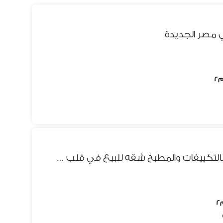
ي مصر الجديدة
متشطبه بالكامل سوبر لوكس بالتكييفات والمطبخ شقه للبيع في قلب شيراتون دقايق من مصر الجديده امام سيتي سنتر الماظه دقايق من مطار القاهره