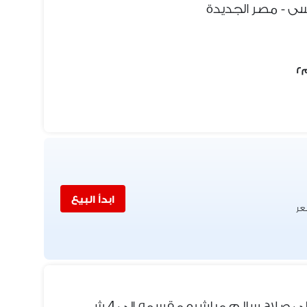
يسى - مصر الجديدة
ابدأ البيع
عر
فيلا 1000 متر تشطيب كامل علي صلاح سالم مباشره مقسمه الي 4 شقق منفصله