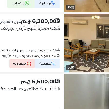
مكالمة
واتساب
شركة موثقة
10
6,300,000 ج.م
قابل للتفاوض
شقة مميزة للبيع بأرض الجولف 
شقة
•
3 غرف نوم
•
3 حمامات
•
200 م٢
مصر الجديدة، القاهرة
•
منذ 6 أيام
مكالمة
المحادثه
20
5,500,000 ج.م
شقة للبيع 165م-مصر الجديدة -دور اول ـ بالقرب من محكمة مصر الجديدة