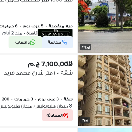
فيلا منفصلة
•
5 غرف نوم
•
6 حمامات
مصر الجديدة، القاهرة
•
منذ 2 أيام
مكالمة
واتساب
شركة موثقة
13
7,100,000 ج.م
شقه ٢٠٠ متر شارع محمد فريد
شقة
•
3 غرف نوم
•
3 حمامات
•
200 م٢
ميدان هليوبوليس، ميدان هليوبوليس
المحادثه
7