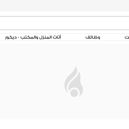
لت
وظائف
أثاث المنزل والمكتب - ديكور