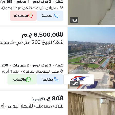
شقة
•
3 غرف نوم
•
1 حمام
•
165 م٢
الاميرلاي ش مصطفى عبد الرحمن، 
مكالمة
المحادثه
5
6,500,000 ج.م
شقة
•
3 غرف نوم
•
2 حمامات
•
200 م٢
مصر الجديدة، القاهرة
•
منذ 4 أيام
مكالمة
واتساب
12
800 ج.م
يومياً
شقه مفروشه للايجار اليومي أو