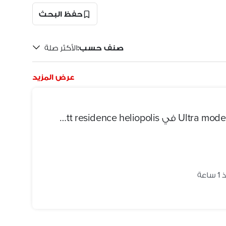
حفظ البحث
صنف حسب
:
الأكثر صلة
عرض المزيد
شقه للبيع فندقيه متشطبه Ultra modern في marriott residence heliopolis في مصر الجديده بجوار سيتي ستنر الماظه
ساعة