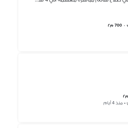
•
700 م٢
•
منذ 4 أيام