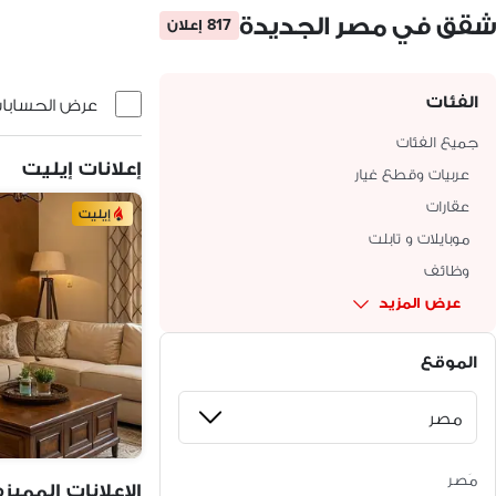
شقق في مصر الجديدة
817 إعلان
الفئات
عرض الحسابات 
جميع الفئات
إعلانات إيليت
عربيات وقطع غيار
عقارات
إيليت
موبايلات و تابلت
وظائف
عرض المزيد
الموقع
مَصر
الإعلانات المميزه