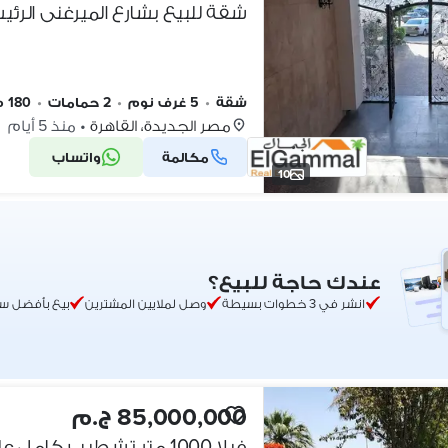
شقة للبيع بشارع الميرغنى الرئ
شقة
•
5 غرف نوم
•
2 حمامات
•
180 م٢
مصر الجديدة، القاهرة
•
منذ 5 أيام
مكالمة
واتساب
10
عندك حاجة للبيع؟
انشر في 3 خطوات بسيطة
وصل لملايين المشترين
بيع بأفضل س
85,000,000 ج.م