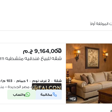
الموثقة أولاً
9,164,000 ج.م
شقة
•
2 غرف نوم
•
1 حمام
•
103 م٢
ماريوت ريزيدنس، مصر الجديدة
•
منذ 1 
مكالمة
واتساب
شركة موثقة
11