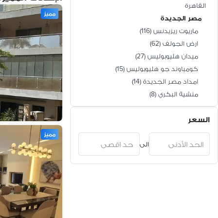
القاهرة
مميز
مصر الجديدة
ماريوت ريزيدنس
(
116
)
ارض الجولف
(
62
)
ميدان هليوبوليس
(
27
)
كومباوند جو هليوبوليس
(
15
)
امداد مصر الجديدة
(
14
)
منشية البكري
(
8
)
فالوري الثورة
(
8
)
السعر
ميدان التجنيد
(
2
)
ميدان المحكمة
(
2
)
مميز
الى