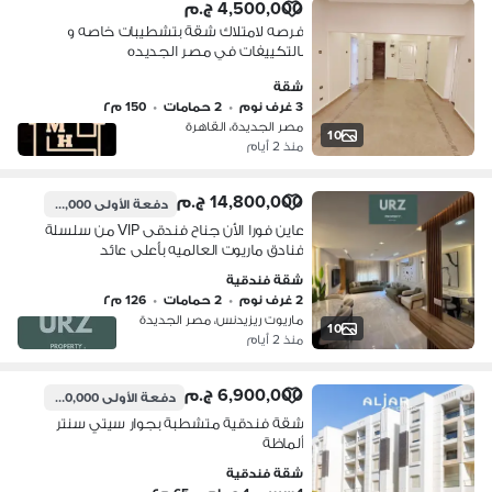
4,500,000 ج.م
فرصه لامتلاك شقة بتشطيبات خاصه و
بالتكييفات في مصر الجديده
شقة
3 غرف نوم
•
2 حمامات
•
150 م٢
مصر الجديدة، القاهرة
10
منذ 2 أيام
14,800,000 ج.م
دفعة الأولى
1,550,000 ج.م
عاين فورا الأن جناح فندقى VIP من سلسلة
فنادق ماريوت العالميه بأعلى عائد
شهرى"بالدولار" فى لوكيشن استراتيجى
شقة فندقية
قلب مصر الجديده دقايق من ليك فيو
2 غرف نوم
•
2 حمامات
•
126 م٢
سوديك
ماريوت ريزيدنس، مصر الجديدة
10
منذ 2 أيام
6,900,000 ج.م
دفعة الأولى
690,000 ج.م
شقة فندقية متشطبة بجوار سيتي سنتر
ألماظة
شقة فندقية