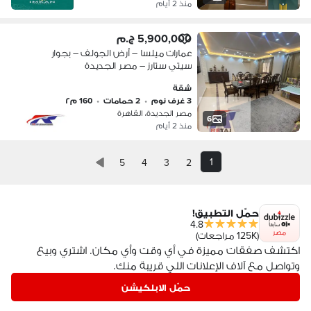
منذ 2 أيام
5,900,000 ج.م
عمارات ميلسا – أرض الجولف – بجوار
سيتي ستارز – مصر الجديدة
شقة
3 غرف نوم
•
2 حمامات
•
160 م٢
مصر الجديدة، القاهرة
6
منذ 2 أيام
1
5
4
3
2
حمّل التطبيق!
4.8
مصر
(125K مراجعات)
اكتشف صفقات مميزة في أي وقت وأي مكان. اشتري وبيع
وتواصل مع آلاف الإعلانات اللي قريبة منك.
حمّل الابلكيشن