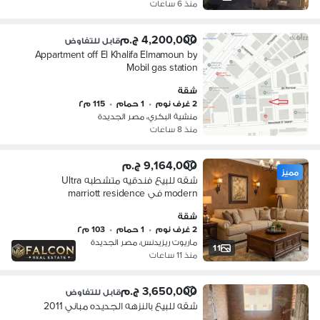
منذ 6 ساعات
4,200,000 ج.م
قابل للتفاوض
Appartment off El Khalifa Elmamoun by
Mobil gas station
شقة
2 غرف نوم
•
1 حمام
•
115 م٢
منشية البكري، مصر الجديدة
منذ 8 ساعات
9,164,000 ج.م
مميز
شقه للبيع فندقيه متشطبه Ultra
modern في marriott residence
heliopolis في مصر الجديده بجوار سيتي
شقة
ستنر الماظه
2 غرف نوم
•
1 حمام
•
103 م٢
ماريوت ريزيدنس، مصر الجديدة
11
منذ 11 ساعات
3,650,000 ج.م
قابل للتفاوض
شقه للبيع بالنزهه الجديده مباني 2011