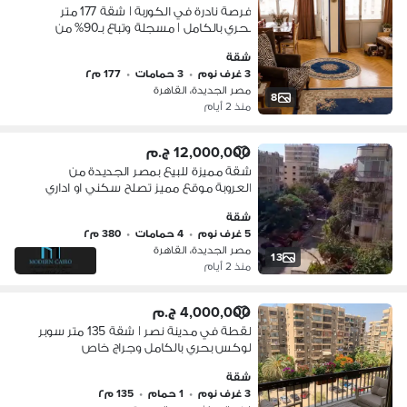
فرصة نادرة في الكوربة | شقة 177 متر
بحري بالكامل | مسجلة وتباع بـ90% من
الأثاث | 6.3 مليون
شقة
3 غرف نوم
•
3 حمامات
•
177 م٢
مصر الجديدة، القاهرة
8
منذ 2 أيام
12,000,000 ج.م
شقة مميزة للبيع بمصر الجديدة من
العروبة موقع مميز تصلح سكني او اداري
المساحة ٣٨٠ م الدور الثالث مصعد خاص
شقة
بالشقة ريسبشن ٤ قطع ٥ غرف
5 غرف نوم
•
4 حمامات
•
380 م٢
مصر الجديدة، القاهرة
13
منذ 2 أيام
4,000,000 ج.م
لقطة في مدينة نصر | شقة 135 متر سوبر
لوكس بحري بالكامل وجراج خاص
شقة
3 غرف نوم
•
1 حمام
•
135 م٢