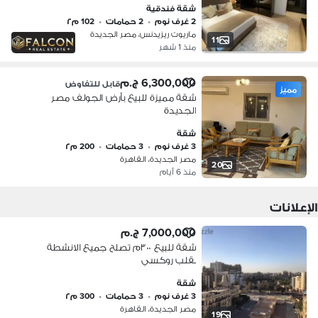
شقة فندقية
Residences Heliopolis
2 غرف نوم
•
2 حمامات
•
102 م٢
ماريوت ريزيدنس، مصر الجديدة
11
منذ 1 شهر
6,300,000 ج.م
قابل للتفاوض
مميز
شقة مميزة للبيع بأرض الجولف مصر
الجديدة
شقة
3 غرف نوم
•
3 حمامات
•
200 م٢
مصر الجديدة، القاهرة
20
منذ 6 أيام
الإعلانات
7,000,000 ج.م
شقة للبيع ٣٠٠م تصلح جميع الانشطة
بقلب روكسي
شقة
3 غرف نوم
•
3 حمامات
•
300 م٢
مصر الجديدة، القاهرة
19