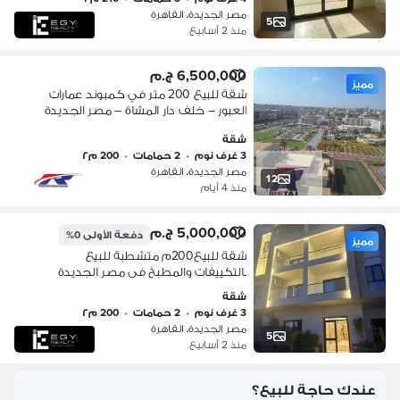
Sale
مصر الجديدة، القاهرة
5
منذ 2 أسابيع
6,500,000 ج.م
مميز
شقة للبيع 200 متر في كمبوند عمارات
العبور – خلف دار المشاة – مصر الجديدة
فرصة مميزة لامتلاك شقة مجددة
شقة
بالكامل داخل كمبوند عمارات العبور
3 غرف نوم
•
2 حمامات
•
200 م٢
مصر الجديدة، القاهرة
12
منذ 4 أيام
5,000,000 ج.م
دفعة الأولى
0%
مميز
شقة للبيع200م متشطبة للبيع
بالتكييفات والمطبخ فى مصر الجديدة
ويمكن تاجيرها ب 100 دولار في اليوم
شقة
لوكيشن مميز امام المطار
3 غرف نوم
•
2 حمامات
•
200 م٢
مصر الجديدة، القاهرة
5
منذ 2 أسابيع
عندك حاجة للبيع؟