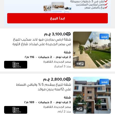
انشر في 3 خطوات بسيطة
وصل لملايين المشترين
بيع بأفضل سعر
ابدأ البيع
3,100,000 ج.م
مميز
شقة ارضي بجاردن فيو لاند سكيب للبيع
في مصر الجديدة على امتداد شارع الثورة
قريب من كل الخدمات دقائق من مطار
شقة
القاهرة الدولي
2 غرف نوم
•
2 حمامات
•
116 م٢
مصر الجديدة، القاهرة
10
منذ 3 أسابيع
2,800,000 ج.م
مميز
شقه للبيع بمقدم 5 % والباقي اقساط
علي 12سنه بدون فوائد
شقة
3 غرف نوم
•
2 حمامات
•
169 م٢
مصر الجديدة، القاهرة
9
منذ 2 أيام