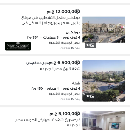
12,000,000 ج.م
دوبلكس كامل التشطيب في موقع
متميز بسعر مميزوجاهز للسكن في
الميرغني - مصر الجديدة
دوبلكس
4 غرف نوم
•
3 حمامات
•
354 م٢
مصر الجديدة، القاهرة
13
منذ 15 ساعات
6,500,000 ج.م
قابل للتفاوض
شقة للبيع مصر الجديده
شقة
4 غرف نوم
•
1 حمام
•
150 م٢
مصر الجديدة، القاهرة
18
منذ 15 ساعات
5,100,000 ج.م
فرصه بيع شقه ١٧٠ م بارض الجولف مصر
الجديده