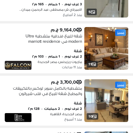
3 غرف نوم
•
1 حمام
•
165 م٢
الاميرلاي ش مصطفى عبد الرحمن، ميدان…
5
منذ 2 أسابيع
9,164,000 ج.م
مميز
شقه للبيع فندقيه متشطبه Ultra
modern في marriott residence
heliopolis في مصر الجديده بجوار سيتي
شقة
ستنر الماظه
2 غرف نوم
•
1 حمام
•
103 م٢
ماريوت ريزيدنس، مصر الجديدة
11
منذ 11 ساعات
3,700,000 ج.م
مميز
متشطبه بالكامل سوبر لوكس بالتكييفات
والمطبخ شقه للبيع في قلب شيراتون
دقايق من مصر الجديده امام سيتي سنتر
شقة
الماظه دقايق من مطار القاهره
2 غرف نوم
•
2 حمامات
•
128 م٢
مصر الجديدة، القاهرة
10
منذ 1 أسبوع