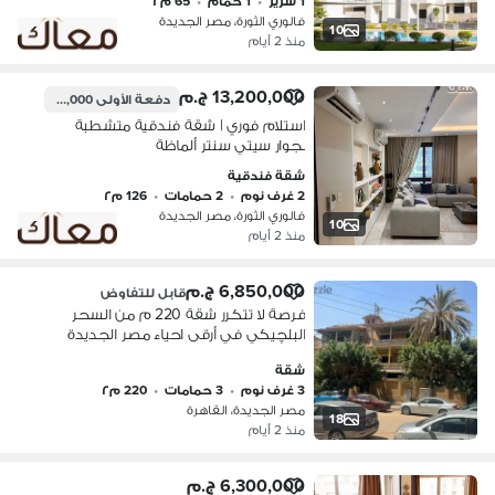
1 سرير
•
1 حمام
•
65 م٢
فالوري الثورة، مصر الجديدة
10
منذ 2 أيام
13,200,000 ج.م
دفعة الأولى
3,300,000 ج.م
استلام فوري | شقة فندقية متشطبة
بجوار سيتي سنتر ألماظة
شقة فندقية
2 غرف نوم
•
2 حمامات
•
126 م٢
فالوري الثورة، مصر الجديدة
10
منذ 2 أيام
6,850,000 ج.م
قابل للتفاوض
فرصة لا تتكرر شقة 220 م من السحر
البلچيكي في أرقى احياء مصر الجديدة
شقة
3 غرف نوم
•
3 حمامات
•
220 م٢
مصر الجديدة، القاهرة
18
منذ 2 أيام
6,300,000 ج.م