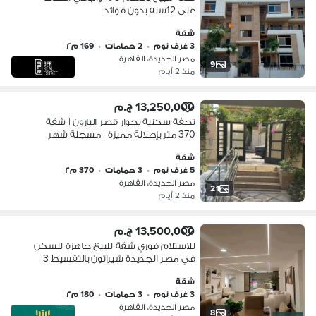
علي 12سنه بدون فوائد
شقة
3 غرف نوم
•
2 حمامات
•
169 م٢
مصر الجديدة، القاهرة
9
منذ 2 أيام
13,250,000 ج.م
تحفة سكنية بجوار قصر البارون | شقة
370 متر بإطلالة مميزة | مسجلة شهر
عقاري
شقة
5 غرف نوم
•
3 حمامات
•
370 م٢
مصر الجديدة، القاهرة
21
منذ 2 أيام
13,500,000 ج.م
للاستلام فوري شقة للبيع جاهزة للسكن
في مصر الجديدة شيراتون بالتقسيط 3
غرف بتشطيب الترا سوبر لوكس بين شارع
شقة
الصاعقة و النصر
3 غرف نوم
•
3 حمامات
•
180 م٢
مصر الجديدة، القاهرة
8