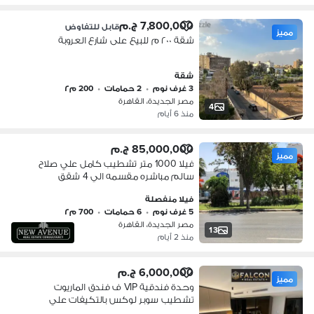
7,800,000 ج.م
قابل للتفاوض
مميز
شقة ٢٠٠ م للبيع على شارع العروبة
شقة
3 غرف نوم
•
2 حمامات
•
200 م٢
مصر الجديدة، القاهرة
4
منذ 6 أيام
85,000,000 ج.م
مميز
فيلا 1000 متر تشطيب كامل علي صلاح
سالم مباشره مقسمه الي 4 شقق
منفصله
فيلا منفصلة
5 غرف نوم
•
6 حمامات
•
700 م٢
مصر الجديدة، القاهرة
13
منذ 2 أيام
6,000,000 ج.م
مميز
وحدة فندقية VIP ف فندق الماريوت
تشطيب سوبر لوكس بالتكيفات علي
طريق السويس - مصر الجديدة Marriott