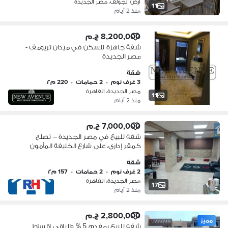
ارض الجولف، مصر الجديدة
11
منذ 2 أيام
8,200,000 ج.م
شقة جاهزة للسكن في ميدان تريومف -
مصر الجديدة
شقة
3 غرف نوم
•
2 حمامات
•
220 م٢
مصر الجديدة، القاهرة
11
منذ 2 أيام
7,000,000 ج.م
شقة للبيع في مصر الجديدة – تصلح
كمقر إداري، على شارع الخليفة المأمون
الرئيسي، تشطيب سوبر لوكس، موقع
شقة
حيوي قريب من جميع الخدمات والمحاور
2 غرف نوم
•
2 حمامات
•
157 م٢
الرئيسية فوورري
مصر الجديدة، القاهرة
17
منذ 2 أيام
2,800,000 ج.م
مميز
شقه للبيع بمقدم 5 % والباقي اقساط