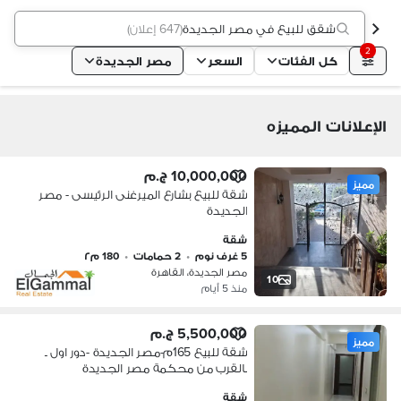
شقق للبيع في مصر الجديدة
(
647 إعلان
)
2
كل الفئات
السعر
مصر الجديدة
الإعلانات المميزه
10,000,000 ج.م
مميز
شقة للبيع بشارع الميرغنى الرئيسى - مصر
الجديدة
شقة
5 غرف نوم
•
2 حمامات
•
180 م٢
مصر الجديدة، القاهرة
10
منذ 5 أيام
5,500,000 ج.م
مميز
شقة للبيع 165م-مصر الجديدة -دور اول ـ
بالقرب من محكمة مصر الجديدة
شقة