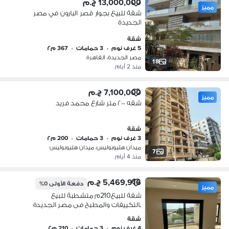
13,000,000 ج.م
مميز
شقة للبيع بجوار قصر البارون في مصر
الجديدة
شقة
5 غرف نوم
•
3 حمامات
•
367 م٢
مصر الجديدة، القاهرة
18
منذ 2 أيام
7,100,000 ج.م
مميز
شقه ٢٠٠ متر شارع محمد فريد
شقة
3 غرف نوم
•
3 حمامات
•
200 م٢
ميدان هليوبوليس، ميدان هليوبوليس
7
منذ 4 أيام
5,469,916 ج.م
دفعة الأولى
0%
مميز
شقة للبيع210م متشطبة للبيع
بالتكييفات والمطبخ فى مصر الجديدة
ويمكن تاجيرها ب 100 دولار في اليوم
شقة
لوكيشن مميز امام المطار Apartment for
4 غرف نوم
•
3 حمامات
•
210 م٢