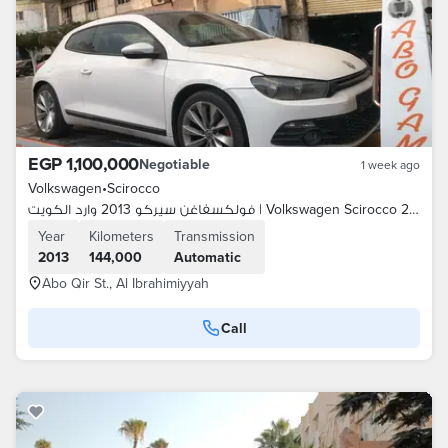
EGP 1,100,000
Negotiable
1 week ago
Volkswagen
•
Scirocco
فولكسفاغن سيركو 2013 وارد الكويت | Volkswagen Scirocco 2013
Year
Kilometers
Transmission
2013
144,000
Automatic
Abo Qir St., Al Ibrahimiyyah
Call