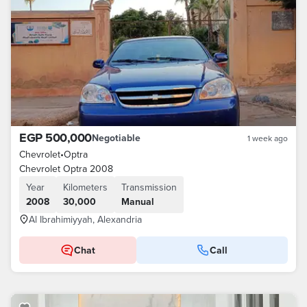
EGP 500,000
Negotiable
1 week ago
Chevrolet
•
Optra
Chevrolet Optra 2008
Year
Kilometers
Transmission
2008
30,000
Manual
Al Ibrahimiyyah, Alexandria
Chat
Call