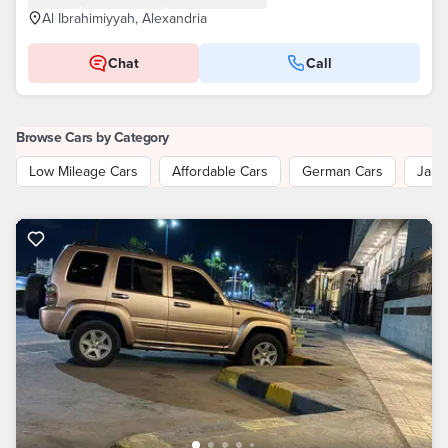
Al Ibrahimiyyah, Alexandria
Chat
Call
Browse Cars by Category
Low Mileage Cars
Affordable Cars
German Cars
Japa