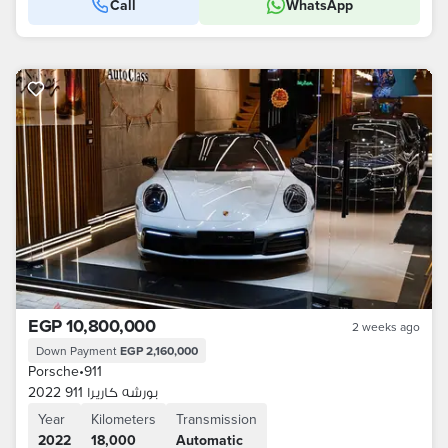
Call
WhatsApp
EGP 10,800,000
2 weeks ago
Down Payment
EGP 2,160,000
Porsche
•
911
بورشه كاريرا 911 2022
Year
Kilometers
Transmission
2022
18,000
Automatic