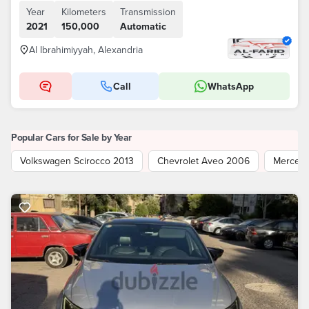
Year
Kilometers
Transmission
2021
150,000
Automatic
Al Ibrahimiyyah, Alexandria
Call
WhatsApp
Popular Cars for Sale by Year
Volkswagen Scirocco 2013
Chevrolet Aveo 2006
Mercede