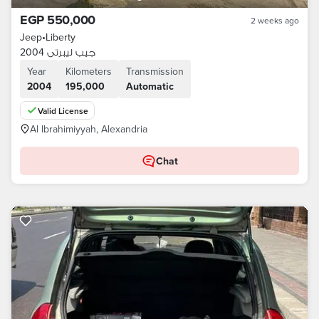
EGP 550,000
2 weeks ago
Jeep
•
Liberty
جيب ليبرتى 2004
Year
Kilometers
Transmission
2004
195,000
Automatic
Valid License
Al Ibrahimiyyah, Alexandria
Chat