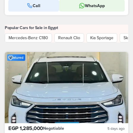
Call
WhatsApp
Popular Cars for Sale in Egypt
Mercedes-Benz C180
Renault Clio
Kia Sportage
Skod
Featured
EGP 1,285,000
Negotiable
5 days ago