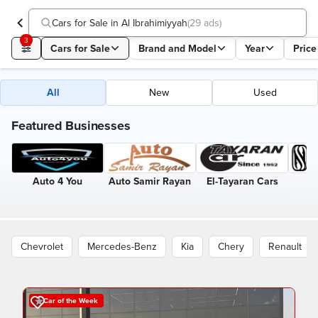
Cars for Sale in Al Ibrahimiyyah
(
29 ads
)
3
Cars for Sale
Brand and Model
Year
Price
All
New
Used
Featured Businesses
Auto 4 You
Auto Samir Rayan
El-Tayaran Cars
A
Chevrolet
Mercedes-Benz
Kia
Chery
Renault
Car of the Week