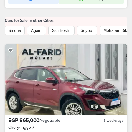
Cars for Sale in other Cities
Smoha
Agami
Sidi Beshr
Seyouf
Moharam Bik
EGP 865,000
Negotiable
3 weeks ago
Chery
•
Tiggo 7