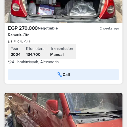
EGP 270,000
Negotiable
2 weeks ago
Renault
•
Clio
سيارة رينو للبيع
Year
Kilometers
Transmission
2004
134,700
Manual
Al Ibrahimiyyah, Alexandria
Call