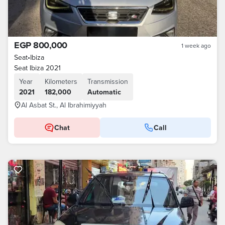
EGP 800,000
1 week ago
Seat
•
Ibiza
Seat Ibiza 2021
Year
Kilometers
Transmission
2021
182,000
Automatic
Al Asbat St., Al Ibrahimiyyah
Chat
Call