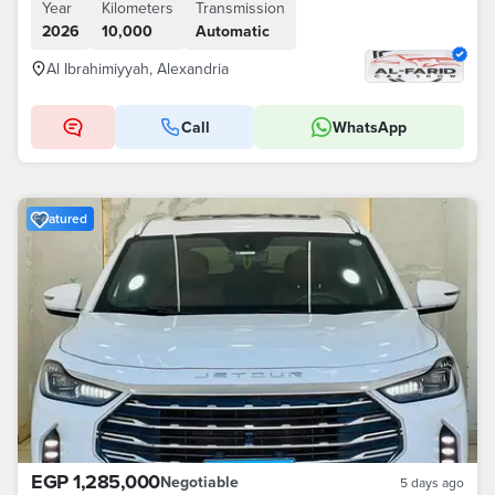
Year
Kilometers
Transmission
2026
10,000
Automatic
Al Ibrahimiyyah, Alexandria
Call
WhatsApp
Featured
EGP 1,285,000
Negotiable
5 days ago