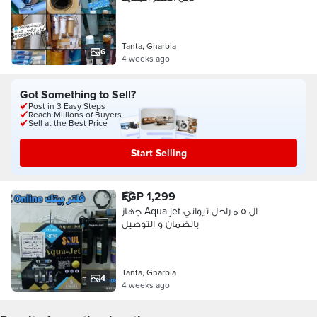
Tanta, Gharbia
6
4 weeks ago
Got Something to Sell?
Post in 3 Easy Steps
Reach Millions of Buyers
Sell at the Best Price
Start Selling
EGP 1,299
جهاز Aqua jet ال ٥ مراحل تيواني
بالضمان و التوصيل
Tanta, Gharbia
4
4 weeks ago