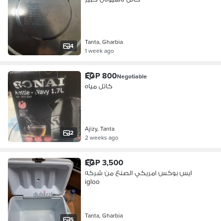
Tanta, Gharbia
4
1 week ago
EGP 800
Negotiable
كاتل مياه
Ajizy, Tanta
2
2 weeks ago
EGP 3,500
ايس بوكس امريكي الصنع من شركه
igloo
Tanta, Gharbia
5