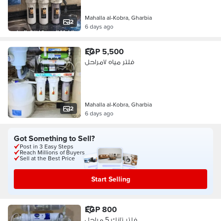
Mahalla al-Kobra, Gharbia
2
6 days ago
EGP 5,500
فلتر مياه ٧مراحل
Mahalla al-Kobra, Gharbia
2
6 days ago
Got Something to Sell?
Post in 3 Easy Steps
Reach Millions of Buyers
Sell at the Best Price
Start Selling
EGP 800
فلتر تانك 5 مراحل