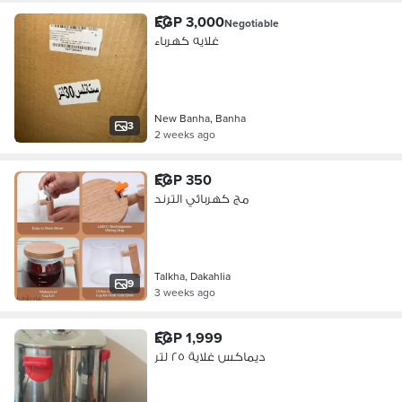
EGP 3,000
Negotiable
غلايه كهرباء
New Banha, Banha
3
2 weeks ago
EGP 350
مج كهربائي الترند
Talkha, Dakahlia
9
3 weeks ago
EGP 1,999
ديماكس غلاية ٢٥ لتر