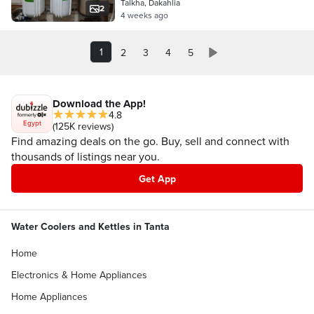
Talkha, Dakahlia
2
4 weeks ago
1
2
3
4
5
Download the App!
4.8
Egypt
(125K reviews)
Find amazing deals on the go. Buy, sell and connect with
thousands of listings near you.
Get App
Water Coolers and Kettles in Tanta
Home
Electronics & Home Appliances
Home Appliances