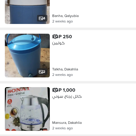
Banha, Qalyubia
4
2 weeks ago
EGP 250
كولمن
Talkha, Dakahlia
2
2 weeks ago
EGP 1,000
كاتل زجاج سوني
Mansura, Dakahlia
2 weeks ago