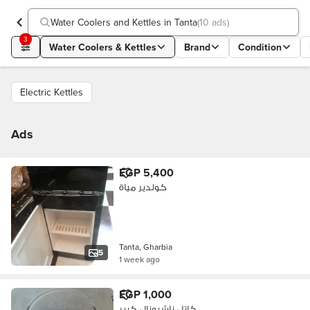
Water Coolers and Kettles in Tanta
(
10 ads
)
3
Water Coolers & Kettles
Brand
Condition
Electric Kettles
Ads
EGP 5,400
كولدير مياة
Tanta, Gharbia
5
1 week ago
EGP 1,000
كاتل ناشيونال كبير