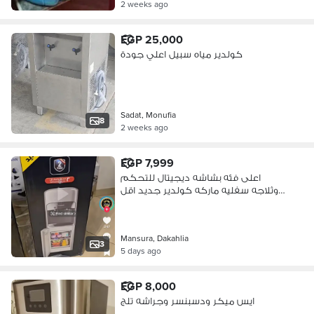
2 weeks ago
EGP 25,000
كولدير مياه سبيل اعلي جودة
Sadat, Monufia
8
2 weeks ago
EGP 7,999
اعلى فئه بشاشه ديجيتال للتحكم
وثلاجه سفليه ماركه كولدير جديد اقل
من سع
Mansura, Dakahlia
3
5 days ago
EGP 8,000
ايس ميكر ودسبنسر وجراشه تلج