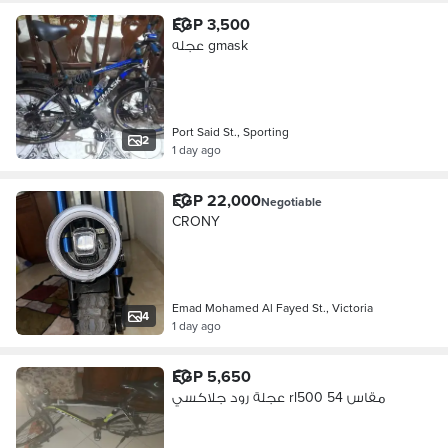
EGP 3,500
عجله gmask
Port Said St., Sporting
2
1 day ago
EGP 22,000
Negotiable
CRONY
Emad Mohamed Al Fayed St., Victoria
4
1 day ago
EGP 5,650
عجلة رود جلاكسي rl500 مقاس 54