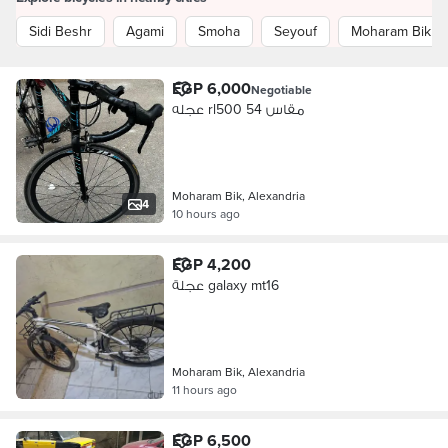
Sidi Beshr
Agami
Smoha
Seyouf
Moharam Bik
EGP 6,000
Negotiable
عجله rl500 مقاس 54
Moharam Bik, Alexandria
4
10 hours ago
EGP 4,200
عجلة galaxy mt16
Moharam Bik, Alexandria
11 hours ago
EGP 6,500