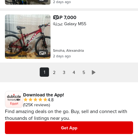
2 days ago
EGP 7,000
عجلة Galaxy M55
Smoha, Alexandria
3
2 days ago
1
2
3
4
5
Download the App!
4.8
Egypt
(125K reviews)
Find amazing deals on the go. Buy, sell and connect with
thousands of listings near you.
Get App