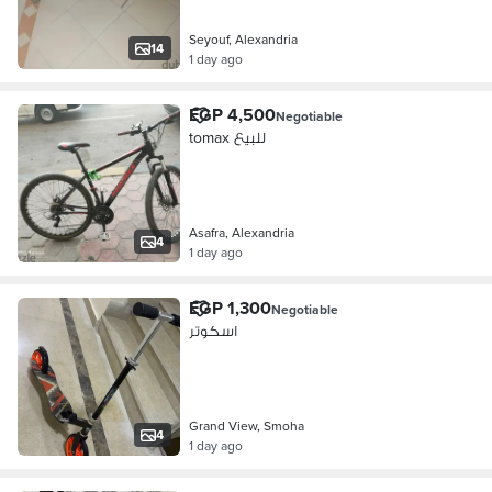
Seyouf, Alexandria
14
1 day ago
EGP 4,500
Negotiable
tomax للبيع
Asafra, Alexandria
4
1 day ago
EGP 1,300
Negotiable
اسكوتر
Grand View, Smoha
4
1 day ago