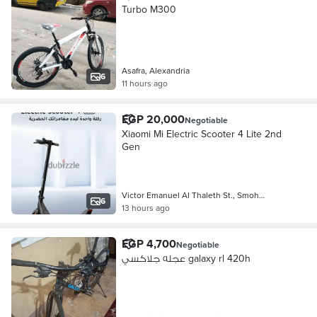
Turbo M300
Asafra, Alexandria
6
11 hours ago
EGP 20,000
Negotiable
Xiaomi Mi Electric Scooter 4 Lite 2nd
Gen
Victor Emanuel Al Thaleth St., Smoh…
6
13 hours ago
EGP 4,700
Negotiable
عجله جلاكسي galaxy rl 420h