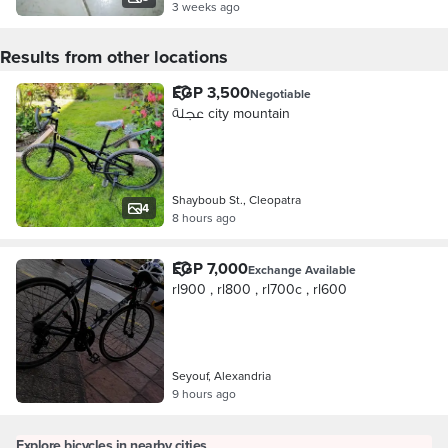
3 weeks ago
Results from other locations
EGP 3,500
Negotiable
عجلة city mountain
Shayboub St., Cleopatra
4
8 hours ago
EGP 7,000
Exchange Available
rl900 , rl800 , rl700c , rl600
Seyouf, Alexandria
9 hours ago
Explore bicycles in nearby cities