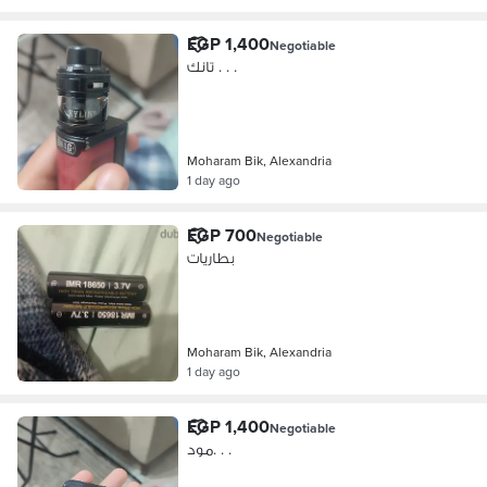
EGP 1,400
Negotiable
تانك . . .
Moharam Bik, Alexandria
1 day ago
EGP 700
Negotiable
بطاريات
Moharam Bik, Alexandria
1 day ago
EGP 1,400
Negotiable
مود. . .