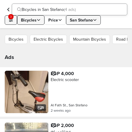
Bicycles in San Stefano
(
4 ads
)
3
Bicycles
Price
San Stefano
Bicycles
Electric Bicycles
Mountain Bicycles
Road Bic
Ads
EGP 4,000
Electric scooter
Al Fath St., San Stefano
5
2 weeks ago
EGP 2,000
عجله بي ام