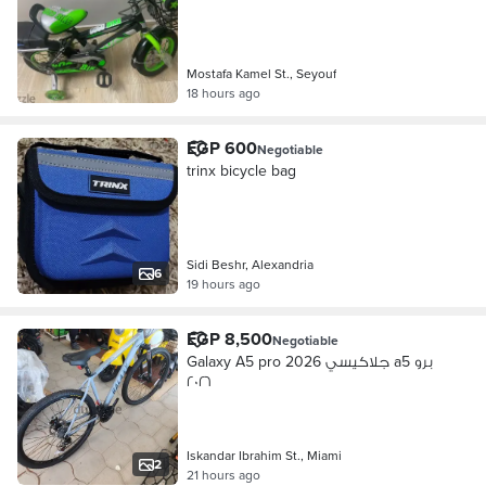
Mostafa Kamel St., Seyouf
18 hours ago
EGP 600
Negotiable
trinx bicycle bag
Sidi Beshr, Alexandria
6
19 hours ago
EGP 8,500
Negotiable
Galaxy A5 pro 2026 جلاكيسي a5 برو
٢٠٢٦
Iskandar Ibrahim St., Miami
2
21 hours ago