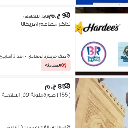
90 ج.م
قابل للتفاوض
تذاكر مطاعم امريكانا
صقر قريش، المعادي
•
منذ 3 أسابيع
المحادثه
850 ج.م
( 155 ) صورةملونة"لاثار اسلامية تاريخية"
المعادي، القاهرة
•
منذ 3 أسابيع