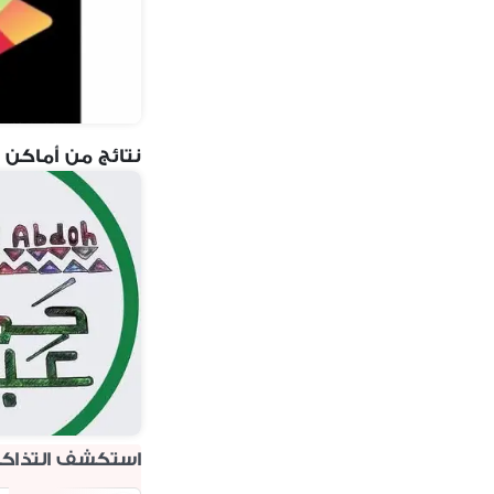
نتائج من أماكن 
استكشف التذاكر 