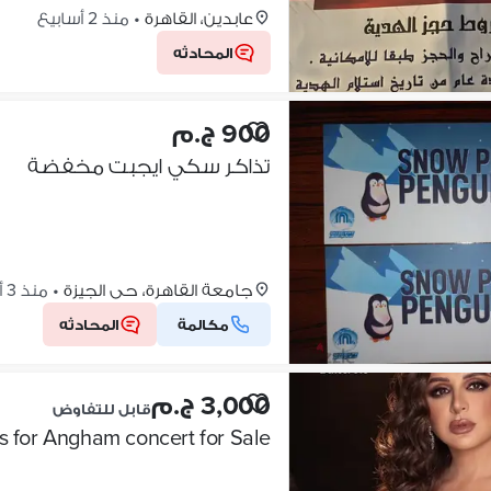
عابدين، القاهرة
•
منذ 2 أسابيع
المحادثه
900 ج.م
تذاكر سكي ايجبت مخفضة
جامعة القاهرة، حى الجيزة
•
منذ 3 أسابيع
مكالمة
المحادثه
3,000 ج.م
قابل للتفاوض
ns for Angham concert for Sale