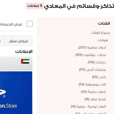
تذاكر-وقسائم في المعادي
5 إعلانات
الفئات
عرض الحسابات 
جميع الفئات
هوايات
عروض سفر
ق
أدوات رياضية
(
200
)
الإعلانات
تحف - مقتنيات
(
169
)
دراجات
(
146
)
منتجات أخرى
(
101
)
كتب
(
65
)
آلات موسيقية
(
59
)
أدوات دراسة
(
40
)
شنط سفر
(
18
)
ألعاب لوحية - ورقية
(
14
)
أفلام - موسيقى
(
12
)