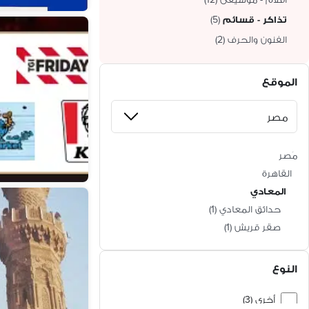
تذاكر - قسائم
(
5
)
الفنون والحرف
(
2
)
الموقع
مَصر
القاهرة
المعادي
حدائق المعادي
(
1
)
صقر قريش
(
1
)
النوع
أخرى (3)