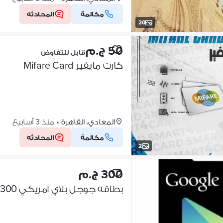
مكالمة
المحادثه
20
50 ج.م
قابل للتفاوض
كارت مايفير Mifare Card
المعادي، القاهرة
•
منذ 3 أسابيع
مكالمة
المحادثه
2
300 ج.م
بطاقه جوجل بلاي امريكي 300ج