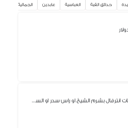
يدة
حدائق القبة
العباسية
عابدين
الجمالية
عين
اسبوع اقامه مجانيه في منتجعات انترفال بشرم الشيخ او راس سدر او الساحل