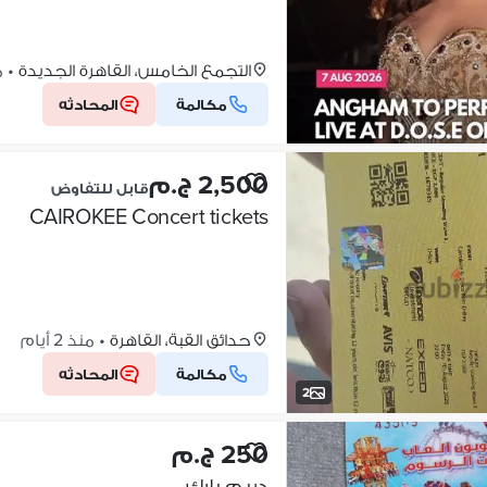
التجمع الخامس، القاهرة الجديدة
•
من
مكالمة
المحادثه
2,500 ج.م
قابل للتفاوض
CAIROKEE Concert tickets
حدائق القبة، القاهرة
•
منذ 2 أيام
مكالمة
المحادثه
2
250 ج.م
دريم بارك