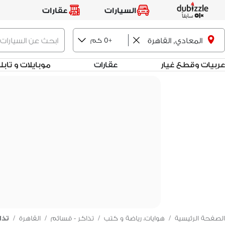
السيارات
عقارات
المعادي, القاهرة
+0 كم
عربيات وقطع غيار
عقارات
موبايلات و تاب
الصفحة الرئيسية
/
هوايات، رياضة و كتب
/
تذاكر - قسائم
/
القاهرة
/
تذا