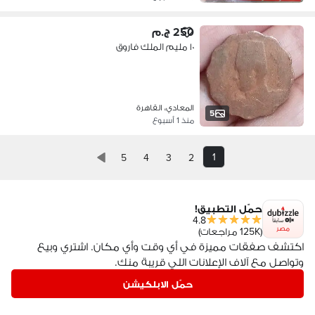
250 ج.م
١٠ مليم الملك فاروق
المعادي، القاهرة
5
منذ 1 أسبوع
1
5
4
3
2
حمّل التطبيق!
4.8
مصر
(125K مراجعات)
اكتشف صفقات مميزة في أي وقت وأي مكان. اشتري وبيع
وتواصل مع آلاف الإعلانات اللي قريبة منك.
حمّل الابلكيشن