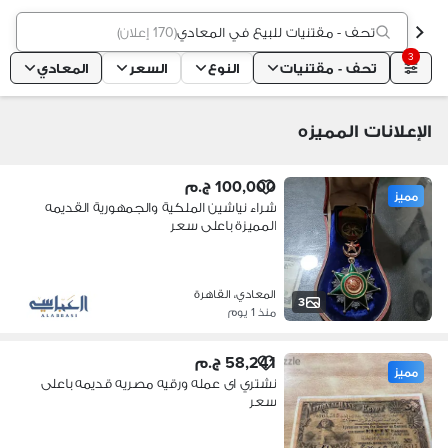
تحف - مقتنيات للبيع في المعادي
(
170 إعلان
)
3
تحف - مقتنيات
النوع
السعر
المعادي
الإعلانات المميزه
100,000 ج.م
مميز
شراء نياشين الملكية والجمهورية القديمه
المميزة باعلى سعر
المعادي، القاهرة
3
منذ 1 يوم
58,241 ج.م
مميز
نشتري اى عمله ورقيه مصريه قديمه باعلى
سعر