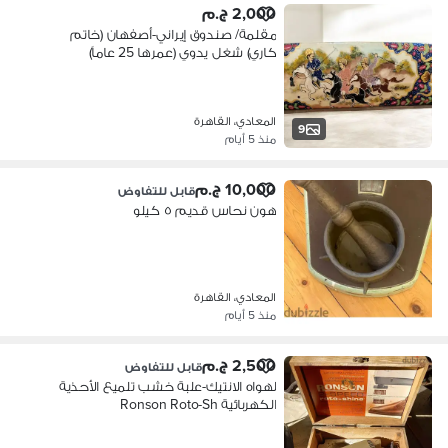
2,000 ج.م
مقلمة/ صندوق إيراني-أصفهان (خاتم
كاري) شغل يدوي (عمرها 25 عاماً)
المعادي، القاهرة
9
منذ 5 أيام
10,000 ج.م
قابل للتفاوض
هون نحاس قديم ٥ كيلو
المعادي، القاهرة
منذ 5 أيام
2,500 ج.م
قابل للتفاوض
لهواه الانتيك-علبة خشب تلميع الأحذية
الكهربائية Ronson Roto-Sh