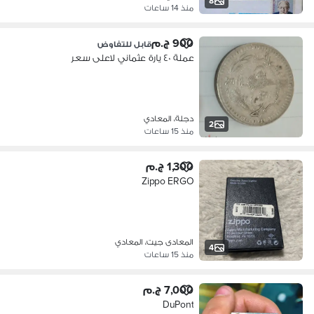
8
منذ 14 ساعات
900 ج.م
قابل للتفاوض
عملة ٤٠ يارة عثماني لاعلى سعر
دجلة، المعادي
2
منذ 15 ساعات
1,300 ج.م
Zippo ERGO
المعادى جيت، المعادي
4
منذ 15 ساعات
7,000 ج.م
DuPont