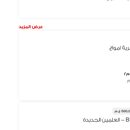
عرض المزيد
ية امواج
500 ج.م