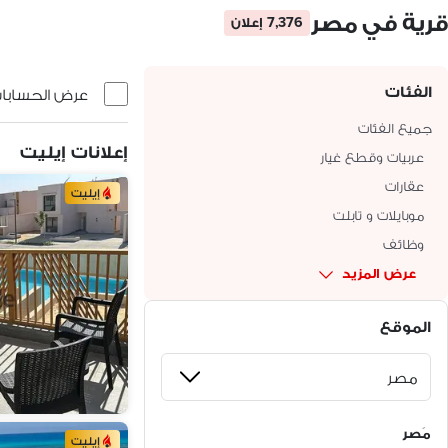
قرية في مصر
7,376 إعلان
الفئات
عرض الحسابات 
جميع الفئات
إعلانات إيليت
عربيات وقطع غيار
عقارات
إيليت
موبايلات و تابلت
وظائف
عرض المزيد
الموقع
مَصر
إيليت