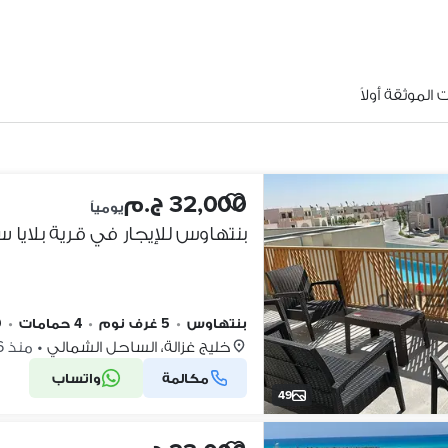
الموثقة أولاً
32,000 ج.م
يومياً
بنتهاوس
•
5 غرف نوم
•
4 حمامات
•
9
خليج غزالة، الساحل الشمالي
•
منذ 6 أيام
مكالمة
واتساب
49