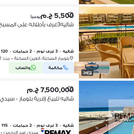
5,500 ج.م
يومياً
شاليه3غرف بأطلاله على المسبح قرية بلومار العين السخنه
شاليه
•
3 غرف نوم
•
2 حمامات
•
120 م٢
بلومار السخنة، العين السخنة
•
منذ 1 أسبوع
مكالمة
واتساب
26
7,500,000 ج.م
شاليه للبيع (قرية بلومار - سيدي عبد
شاليه
•
3 غرف نوم
•
2 حمامات
•
115 م٢
بلومار الساحل، سيدي عبد الرحمن
•