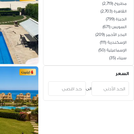
مطروح
(
2,719
)
القاهرة
(
2,703
)
الجيزة
(
799
)
السويس
(
671
)
البحر الأحمر
(
209
)
الإسكندرية
(
111
)
الإسماعيلية
(
50
)
سيناء
(
35
)
الغربية
(
27
)
إيليت
السعر
الشرقية
(
20
)
الدقهلية
(
10
)
الى
القليوبية
(
4
)
المنوفية
(
3
)
الفيوم
(
3
)
دمياط
(
3
)
أسيوط
(
2
)
كفر الشيخ
(
2
)