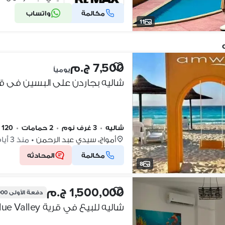
مكالمة
واتساب
شركة موثقة
11
7,500 ج.م
يومياً
شاليه بجاردن على البسين فى قر
شاليه
•
3 غرف نوم
•
2 حمامات
•
120 م٢
أمواج، سيدي عبد الرحمن
•
منذ 3 أيام
مكالمة
المحادثه
8
1,500,000 ج.م
دفعة الأولى
,000
شاليه للبيع في قرية Blue Valley – العلمين الجديدة