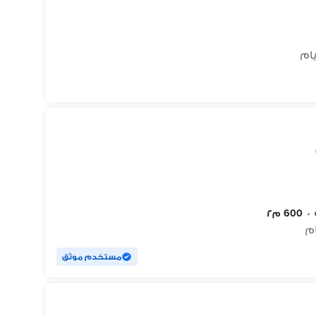
•
600 م٢
مستخدم موثق