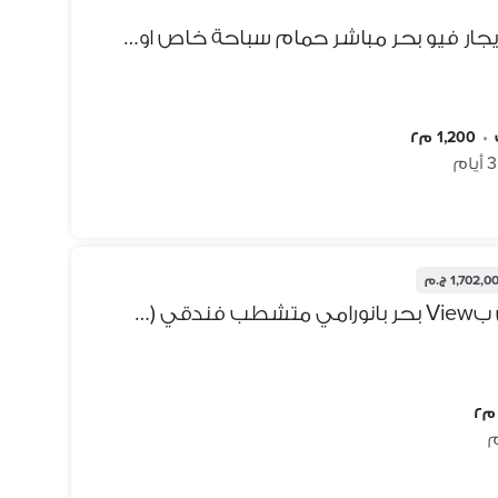
قرية كرير لاجون كيلو 39 قصر ايجار فيو بحر مباشر حمام سباحة خاص اول صف بحر
•
1,200 م٢
1,702, ج.م
شاليه ارضي 100م ومعاه جاردن بView بحر بانورامي متشطب فندقي (جاهز للمعاينة) للبيع بسعر لقطة في أرقى قرية على البحر مباشرة في العين السخنة