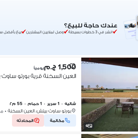
عندك حاجة للبيع؟
انشر في 3 خطوات بسيطة
وصل لملايين المشترين
بيع بأفضل س
1,500 ج.م
يومياً
العين السخنة قرية بورتو ساوث ب
شاليه
•
1 سرير
•
1 حمام
•
55 م٢
بورتو ساوث بيتش، العين السخنة
•
منذ 
مكالمة
المحادثه
6