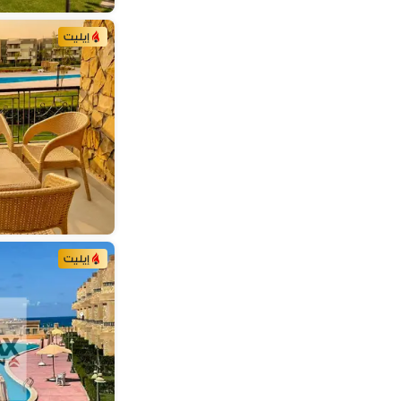
بورسعيد
(
1
)
أسوان
(
1
)
إيليت
البحيرة
(
1
)
إيليت