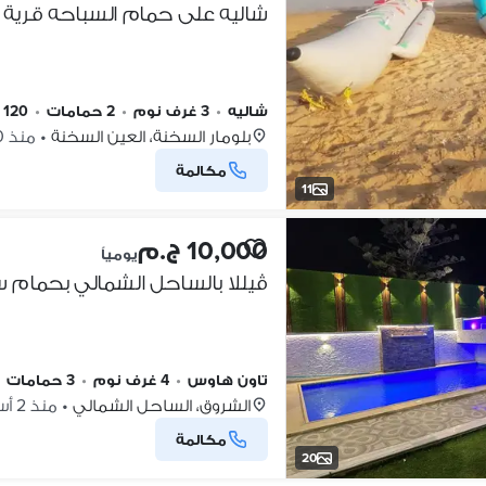
شاليه على حمام السباحه قرية ب
شاليه
•
3 غرف نوم
•
2 حمامات
•
120 م٢
بلومار السخنة، العين السخنة
•
منذ 20 ساعات
مكالمة
11
10,000 ج.م
يومياً
ڤيللا بالساحل الشمالي بحمام س
تاون هاوس
•
4 غرف نوم
•
3 حمامات
•
الشروق، الساحل الشمالي
•
منذ 2 أسابيع
مكالمة
20