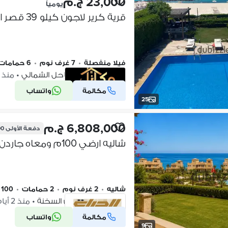
23,000 ج.م
يومياً
فيلا منفصلة
•
7 غرف نوم
•
6 حمامات
كرير لاجون، الساحل الشمالي
•
منذ 3 أيام
مكالمة
واتساب
شركة موثقة
25
6,808,000 ج.م
دفعة الأولى
000
شاليه
•
2 غرف نوم
•
2 حمامات
•
100 م٢
لاجونا باي، العين السخنة
•
منذ 2 أيام
مكالمة
واتساب
شركة موثقة
9