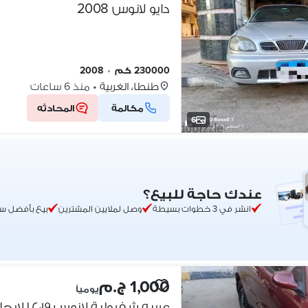
دايو لانوس 2008
230000 كم
•
2008
طنطا، الغربية
•
منذ 6 ساعات
مكالمة
المحادثه
6
عندك حاجة للبيع؟
انشر في 3 خطوات بسيطة
وصل لملايين المشترين
بيع بأفضل س
1,000 ج.م
يومياً
عربيه شفرولية لانوس ٢٠١٩ للإيجار