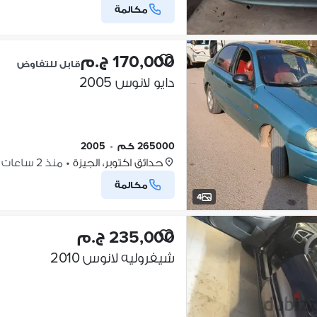
مكالمة
170,000 ج.م
قابل للتفاوض
دايو لانوس 2005
265000 كم
•
2005
حدائق اكتوبر، الجيزة
•
منذ 2 ساعات
مكالمة
4
235,000 ج.م
شيفروليه لانوس 2010