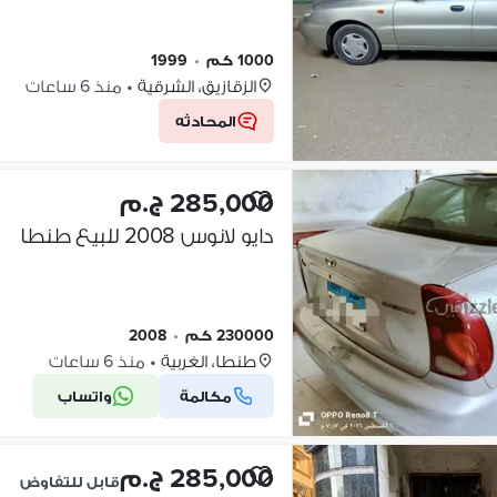
1000 كم
•
1999
الزقازيق، الشرقية
•
منذ 6 ساعات
المحادثه
285,000 ج.م
دايو لانوس 2008 للبيع طنطا
230000 كم
•
2008
طنطا، الغربية
•
منذ 6 ساعات
مكالمة
واتساب
285,000 ج.م
قابل للتفاوض