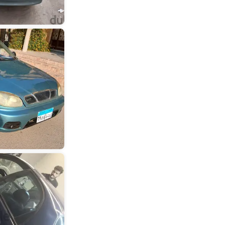
أسوان
(
3
)
المنيا
(
3
)
كفر الشيخ
(
2
)