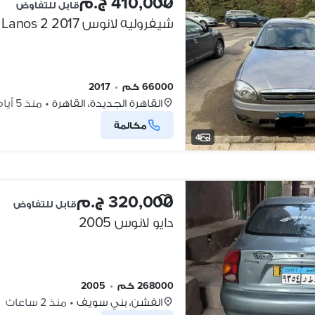
410,000 ج.م
قابل للتفاوض
شيفروليه لانوس 2017 Lanos 2
66000 كم
•
2017
القاهرة الجديدة، القاهرة
•
منذ 5 أيام
مكالمة
4
320,000 ج.م
قابل للتفاوض
دايو لانوس 2005
268000 كم
•
2005
الفشن، بني سويف
•
منذ 2 ساعات