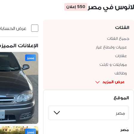
لانوس في مصر
550 إعلان
الفئات
عرض الحسابات 
جميع الفئات
الإعلانات المميزه
عربيات وقطع غيار
عقارات
مميز
موبايلات و تابلت
وظائف
عرض المزيد
الموقع
مَصر
مميز