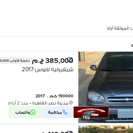
الموثقة أولاً
385,000 ج.م
دفعة الأولى
150,000 
شيفروليه لانوس 2017
190000 كم
•
2017
مدينة نصر، القاهرة
•
منذ 2 أيام
مكالمة
واتساب
11