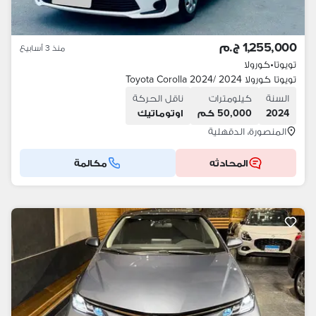
1,255,000 ج.م
منذ 3 أسابيع
تويوتا
•
كورولا
تويوتا كورولا 2024 /Toyota Corolla 2024
السنة
كيلومترات
ناقل الحركة
2024
50,000 كم
اوتوماتيك
المنصورة، الدقهلية
المحادثه
مكالمة