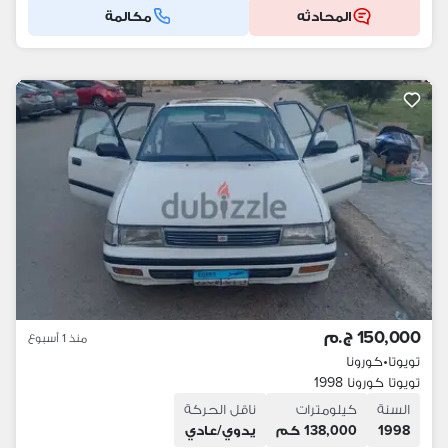
المحادثه
مكالمة
150,000 ج.م
منذ 1 أسبوع
تويوتا
•
كورونا
تويوتا كورونا 1998
السنة
كيلومترات
ناقل الحركة
1998
138,000 كم
يدوي/عادي