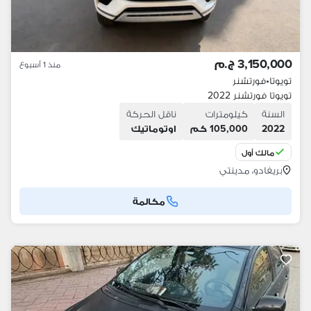
3,150,000 ج.م
منذ 1 أسبوع
تويوتا
•
فورتشنر
تويوتا فورتشنر 2022
السنة
كيلومترات
ناقل الحركة
2022
105,000 كم
اوتوماتيك
مالك أول
بريفادو، مدينتي
مكالمة