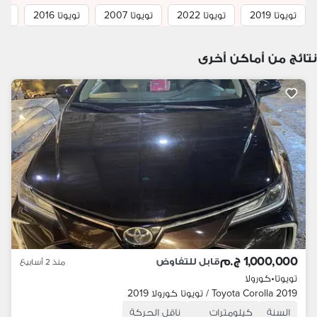
تويوتا 2019
تويوتا 2022
تويوتا 2007
تويوتا 2016
تويو
نتائج من أماكن أخرى
1,000,000 ج.م
قابل للتفاوض
منذ 2 أسابيع
تويوتا
•
كورولا
Toyota Corolla 2019 / تويوتا كورولا 2019
السنة
كيلومترات
ناقل الحركة