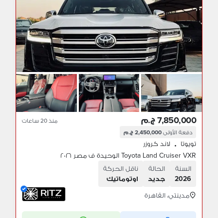
7,850,000 ج.م
منذ 20 ساعات
دفعة الأولى
2,450,000 ج.م
تويوتا
لاند كروزر
•
Toyota Land Cruiser VXR الوحيدة ف مصر ٢٠٢٦
السنة
الحالة
ناقل الحركة
2026
جديد
اوتوماتيك
مدينتي، القاهرة