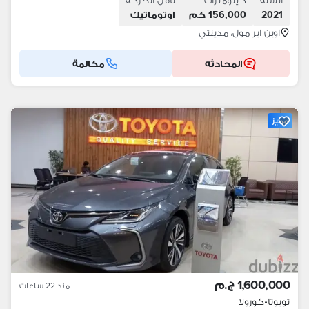
السنة
كيلومترات
ناقل الحركة
2021
156,000 كم
اوتوماتيك
اوبن اير مول، مدينتي
المحادثه
مكالمة
مميز
1,600,000 ج.م
منذ 22 ساعات
تويوتا
•
كورولا