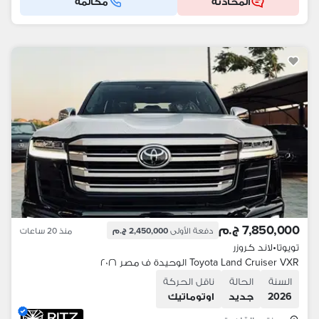
المحادثه
مكالمة
7,850,000 ج.م
دفعة الأولى
2,450,000 ج.م
منذ 20 ساعات
تويوتا
•
لاند كروزر
Toyota Land Cruiser VXR الوحيدة ف مصر ٢٠٢٦
السنة
الحالة
ناقل الحركة
2026
جديد
اوتوماتيك