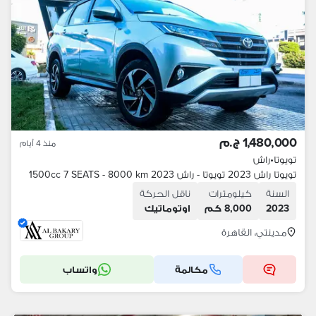
1,480,000 ج.م
منذ 4 أيام
تويوتا
•
راش
تويوتا راش 2023 تويوتا - راش 2023 1500cc 7 SEATS - 8000 km
السنة
كيلومترات
ناقل الحركة
2023
8,000 كم
اوتوماتيك
مدينتي، القاهرة
مكالمة
واتساب