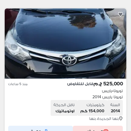
525,000 ج.م
قابل للتفاوض
منذ 5 ساعات
تويوتا
•
ياريس
تويوتا ياريس 2014
السنة
كيلومترات
ناقل الحركة
2014
154,000 كم
اوتوماتيك
بنها الجديدة، بنها