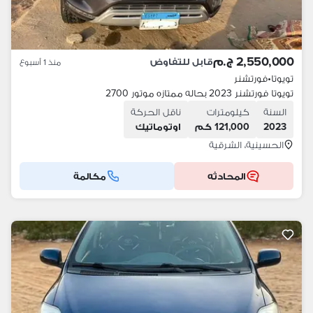
2,550,000 ج.م
قابل للتفاوض
منذ 1 أسبوع
تويوتا
•
فورتشنر
تويوتا فورتشنر 2023 بحاله ممتازه موتور 2700
السنة
كيلومترات
ناقل الحركة
2023
121,000 كم
اوتوماتيك
الحسينية، الشرقية
المحادثه
مكالمة