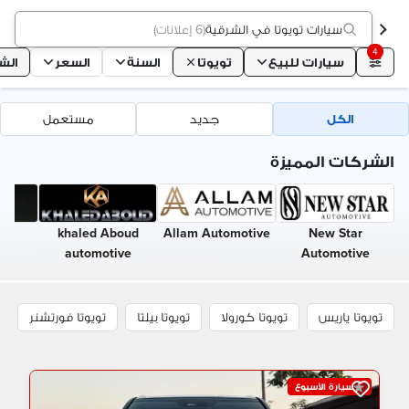
سيارات تويوتا في الشرقية
(
6 إعلانات
)
4
سيارات للبيع
تويوتا
السنة
السعر
الش
الكل
جديد
مستعمل
الشركات المميزة
ad
khaled Aboud
Allam Automotive
New Star
ve
automotive
Automotive
تويوتا ياريس
تويوتا كورولا
تويوتا بيلتا
تويوتا فورتشنر
سيارة الأسبوع