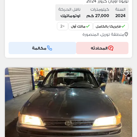
تويوتا اوربان كروزر 2024
السنة
كيلومترات
ناقل الحركة
2024
27,000 كم
اوتوماتيك
2
+
فابريكا بالكامل
مالك أول
منطقة توريل، المنصورة
المحادثه
مكالمة