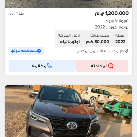
1,200,000 ج.م
منذ 4 أيام
تويوتا
•
كورولا
تويوتا كورولا 2022
السنة
كيلومترات
ناقل الحركة
2022
80,000 كم
اوتوماتيك
دار مصر، العاشر من رمضان
مستخدم موثق
المحادثه
مكالمة