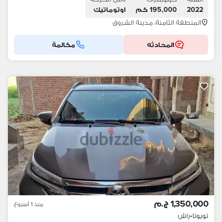
2022
195,000 كم
اوتوماتيك
المنطقة الثامنة، مدينة الشروق
المحادثه
مكالمة
1,350,000 ج.م
منذ 1 أسبوع
تويوتا
•
راش