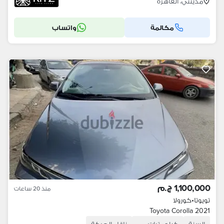
مدينتي، القاهرة
مكالمة
واتساب
1,100,000 ج.م
منذ 20 ساعات
تويوتا
•
كورولا
Toyota Corolla 2021