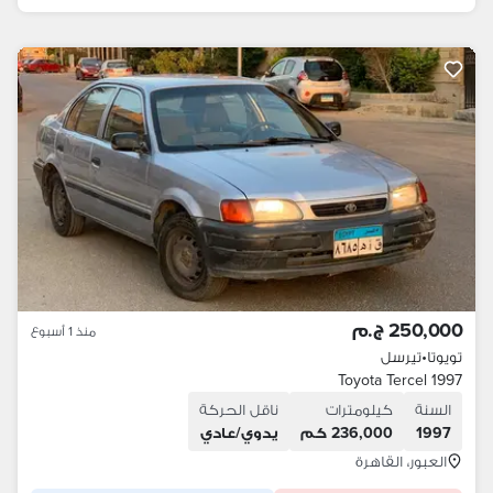
250,000 ج.م
منذ 1 أسبوع
تويوتا
•
تيرسل
Toyota Tercel 1997
السنة
كيلومترات
ناقل الحركة
1997
236,000 كم
يدوي/عادي
العبور، القاهرة