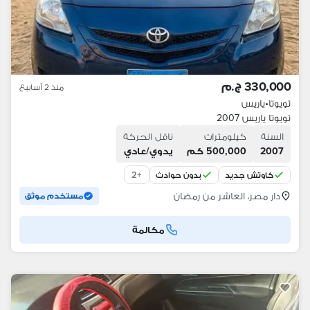
330,000 ج.م
منذ 2 أسابيع
تويوتا
•
ياريس
تويوتا ياريس 2007
السنة
كيلومترات
ناقل الحركة
2007
500,000 كم
يدوي/عادي
2
+
كاوتش جديد
بدون حوادث
دار مصر، العاشر من رمضان
مستخدم موثق
مكالمة