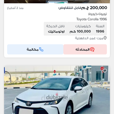
200,000 ج.م
قابل للتفاوض
منذ 2 أسابيع
تويوتا
•
كورولا
Toyota Corolla 1996
السنة
كيلومترات
ناقل الحركة
1996
100,000 كم
اوتوماتيك
ميت غمر، الدقهلية
المحادثه
مكالمة