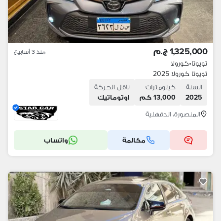
1,325,000 ج.م
منذ 3 أسابيع
تويوتا
•
كورولا
تويوتا كورولا 2025
السنة
كيلومترات
ناقل الحركة
2025
13,000 كم
اوتوماتيك
المنصورة، الدقهلية
مكالمة
واتساب