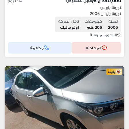
340,000 ج.م
قابل للتفاوض
منذ 1 يوم
تويوتا
•
ياريس
تويوتا ياريس 2006
السنة
كيلومترات
ناقل الحركة
2006
206 كم
اوتوماتيك
الباجور، المنوفية
المحادثه
مكالمة
إيليت