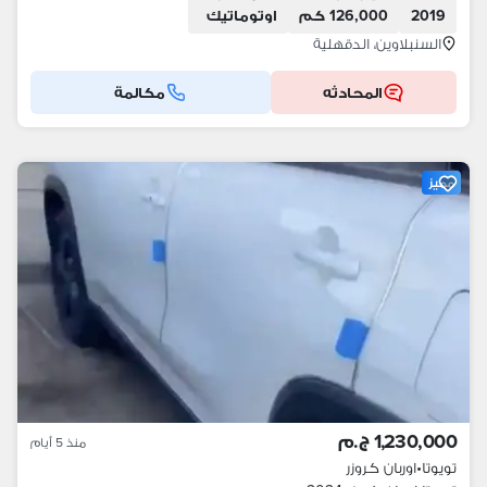
2019
126,000 كم
اوتوماتيك
السنبلاوين، الدقهلية
المحادثه
مكالمة
مميز
1,230,000 ج.م
منذ 5 أيام
تويوتا
•
اوربان كروزر