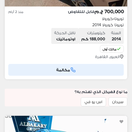
700,000 ج.م
قابل للتفاوض
منذ 2 أيام
تويوتا
•
كورولا
تويوتا كورولا 2014
السنة
كيلومترات
ناقل الحركة
2014
188,000 كم
اوتوماتيك
مالك أول
العبور، القاهرة
مكالمة
ما نوع الهيكل الذي تهتم به؟
سيدان
اس يو في