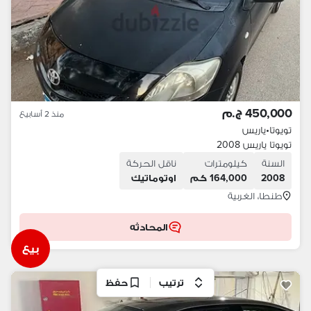
450,000 ج.م
منذ 2 أسابيع
تويوتا
•
ياريس
تويوتا ياريس 2008
السنة
كيلومترات
ناقل الحركة
2008
164,000 كم
اوتوماتيك
طنطا، الغربية
المحادثه
بيع
ترتيب
حفظ