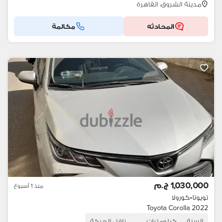
مدينة الشروق، القاهرة
المحادثه
مكالمة
1,030,000 ج.م
منذ 1 أسبوع
تويوتا
•
كورولا
Toyota Corolla 2022
السنة
كيلومترات
ناقل الحركة