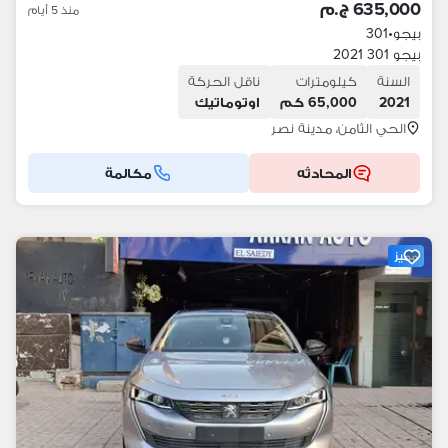
635,000 ج.م
منذ 5 أيام
بيجو
•
301
بيجو 301 2021
السنة
كيلومترات
ناقل الحركة
2021
65,000 كم
اوتوماتيك
الحي الثامن، مدينة نصر
المحادثه
مكالمة
مميز