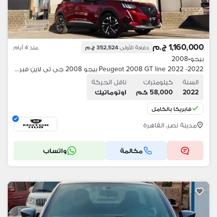
1,160,000 ج.م
دفعة الأولى
352,524 ج.م
منذ 4 أيام
بيجو
•
2008
Peugeot 2008 GT line 2022 -2022 بيجو 2008 جى تى لاين فبريكا بالكامل
السنة
كيلومترات
ناقل الحركة
2022
58,000 كم
اوتوماتيك
فابريكا بالكامل
مدينة نصر، القاهرة
مكالمة
واتساب