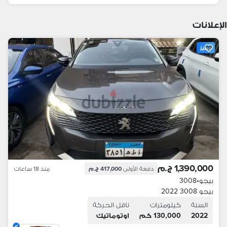
الإعلانات
مميز
1,390,000 ج.م
دفعة الأولى
417,000 ج.م
منذ 18 ساعات
بيجو
•
3008
بيجو 3008 2022
السنة
كيلومترات
ناقل الحركة
2022
130,000 كم
اوتوماتيك