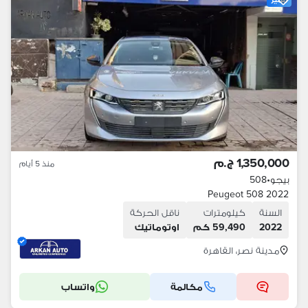
1,350,000 ج.م
منذ 5 أيام
بيجو
•
508
Peugeot 508 2022
السنة
كيلومترات
ناقل الحركة
2022
59,490 كم
اوتوماتيك
مدينة نصر، القاهرة
مكالمة
واتساب