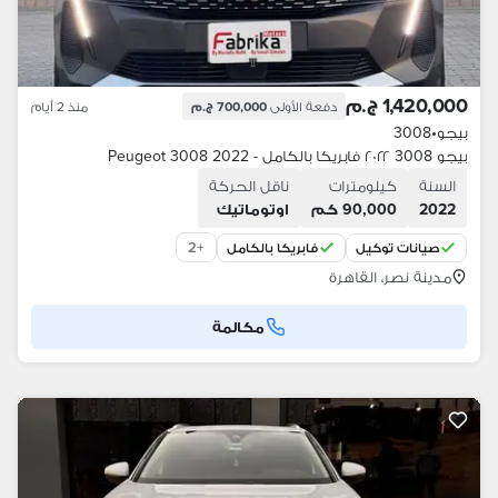
1,420,000 ج.م
دفعة الأولى
700,000 ج.م
منذ 2 أيام
بيجو
•
3008
بيجو 3008 ٢٠٢٢ فابريكا بالكامل - Peugeot 3008 2022
السنة
كيلومترات
ناقل الحركة
2022
90,000 كم
اوتوماتيك
2
+
صيانات توكيل
فابريكا بالكامل
مدينة نصر، القاهرة
مكالمة