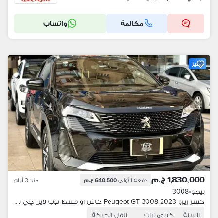
مكالمة
واتساب
مميز
1,830,000 ج.م
دفعة الأولى
640,500 ج.م
منذ 3 أيام
بيجو
•
3008
كسر زيرو Peugeot GT 3008 2023 كاش او قسط توب لاين چي تي لاين حاله شاذه
السنة
كيلومترات
ناقل الحركة