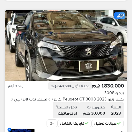
مميز
1,830,000 ج.م
دفعة الأولى
640,500 ج.م
منذ 3 أيام
بيجو
•
3008
كسر زيرو Peugeot GT 3008 2023 كاش او قسط توب لاين چي تي لاين حاله شاذه
السنة
كيلومترات
ناقل الحركة
2023
30,000 كم
اوتوماتيك
2
+
صيانات توكيل
فابريكا بالكامل