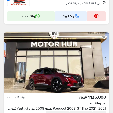
حي السفارات، مدينة نصر
مكالمة
واتساب
1,125,000 ج.م
منذ 18 ساعات
بيجو
•
2008
Peugeot 2008 GT line 2021 -2021 بيجو 2008 جى تى لاين فبريكا بالكامل