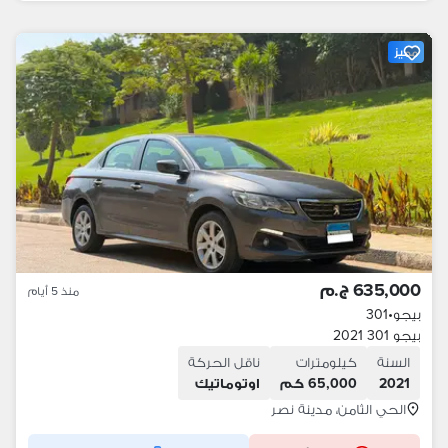
مميز
635,000 ج.م
منذ 5 أيام
بيجو
•
301
بيجو 301 2021
السنة
كيلومترات
ناقل الحركة
2021
65,000 كم
اوتوماتيك
الحي الثامن، مدينة نصر