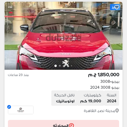
مميز
1,850,000 ج.م
منذ 23 ساعات
بيجو
•
3008
بيجو 3008 2024
السنة
كيلومترات
ناقل الحركة
2024
19,000 كم
اوتوماتيك
مدينة نصر، القاهرة
المحادثه