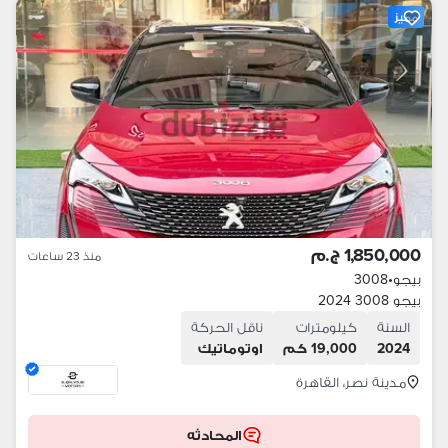
مميز
1,850,000 ج.م
منذ 23 ساعات
بيجو
•
3008
بيجو 3008 2024
السنة
كيلومترات
ناقل الحركة
2024
19,000 كم
اوتوماتيك
مدينة نصر، القاهرة
المحادثه