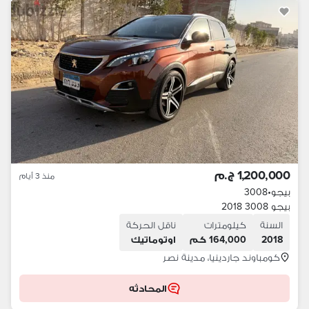
1,200,000 ج.م
منذ 3 أيام
بيجو
•
3008
بيجو 3008 2018
السنة
كيلومترات
ناقل الحركة
2018
164,000 كم
اوتوماتيك
كومباوند جاردينيا، مدينة نصر
المحادثه