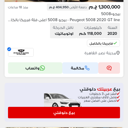
1,300,000 ج.م
دفعة الأولى
404,950 ج.م
منذ 18 ساعات
بيجو
•
5008
Peugeot 5008 2020 GT line - بيجو 5008 اعلى فئة فبريكا بالكامل 7 مقاعد
السنة
كيلومترات
ناقل الحركة
2020
118,000 كم
اوتوماتيك
فابريكا بالكامل
مدينة نصر، القاهرة
مكالمة
واتساب
بيع
عربيتك
دلوقتي
انشر في 3 خطوات
وصل لالاف مشتري العربيات
احصل على افضل سعر
بيع دلوقتي