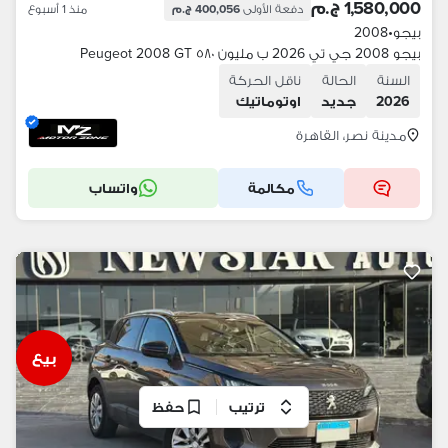
1,580,000 ج.م
دفعة الأولى
400,056 ج.م
منذ 1 أسبوع
بيجو
•
2008
بيجو 2008 جي تي 2026 ب مليون ٥٨٠ Peugeot 2008 GT
السنة
الحالة
ناقل الحركة
2026
جديد
اوتوماتيك
مدينة نصر، القاهرة
مكالمة
واتساب
بيع
ترتيب
حفظ