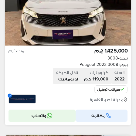
1,425,000 ج.م
منذ 2 أيام
بيجو
•
3008
بيجو 3008 2022 Peugeot
السنة
كيلومترات
ناقل الحركة
2022
119,000 كم
اوتوماتيك
صيانات توكيل
مدينة نصر، القاهرة
مكالمة
واتساب