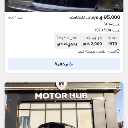
95,000 ج.م
قابل للتفاوض
منذ 4 أيام
بيجو
•
504
بيجو 504 1979
السنة
كيلومترات
ناقل الحركة
1979
2,000 كم
يدوي/عادي
الحي الثامن، مدينة نصر
مكالمة