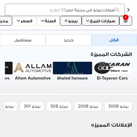
سيارات بيجو في مدينة نصر
(
51 إعلان
)
4
سيارات للبيع
بيجو
السنة
السعر
مدين
الكل
جديد
مستعمل
الشركات المميزة
otors
Allam Automotive
khaled hanoura
El-Tayaran Cars
بيجو 3008
بيجو 2008
بيجو 508
بيجو 301
بيجو 408
الإعلانات المميزه