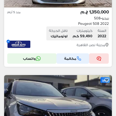
1,350,000 ج.م
منذ 5 أيام
بيجو
•
508
Peugeot 508 2022
السنة
كيلومترات
ناقل الحركة
2022
59,490 كم
اوتوماتيك
مدينة نصر، القاهرة
مكالمة
واتساب
مميز