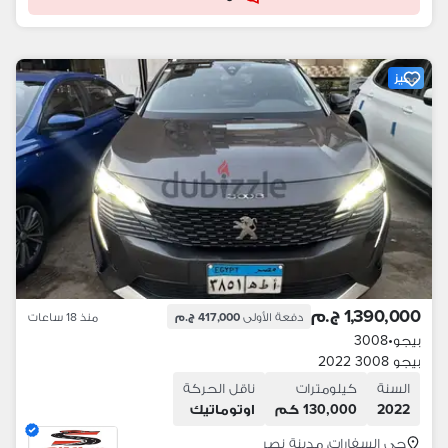
مميز
1,390,000 ج.م
دفعة الأولى
417,000 ج.م
منذ 18 ساعات
بيجو
•
3008
بيجو 3008 2022
السنة
كيلومترات
ناقل الحركة
2022
130,000 كم
اوتوماتيك
حي السفارات، مدينة نصر