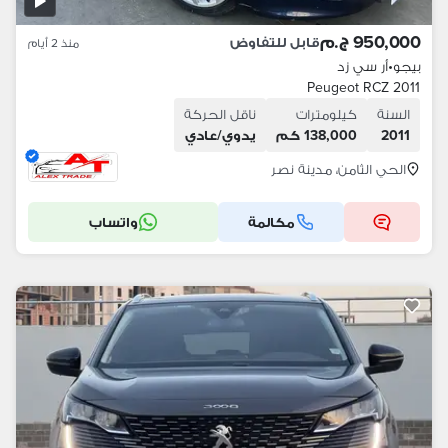
950,000 ج.م
قابل للتفاوض
منذ 2 أيام
بيجو
•
أر سي زد
Peugeot RCZ 2011
السنة
كيلومترات
ناقل الحركة
2011
138,000 كم
يدوي/عادي
الحي الثامن، مدينة نصر
مكالمة
واتساب