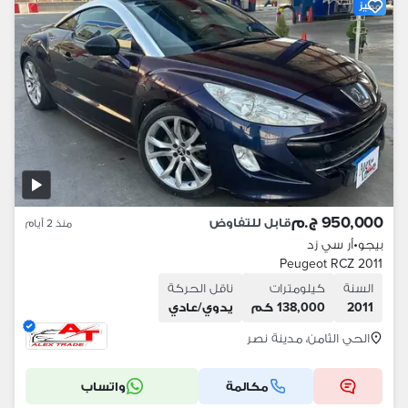
مميز
950,000 ج.م
قابل للتفاوض
منذ 2 أيام
بيجو
•
أر سي زد
Peugeot RCZ 2011
السنة
كيلومترات
ناقل الحركة
2011
138,000 كم
يدوي/عادي
الحي الثامن، مدينة نصر
مكالمة
واتساب