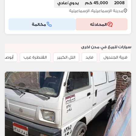
2008
45,000 كم
يدوي/عادي
مدينة الإسماعيلية، الإسماعيلية
المحادثه
مكالمة
سيارات للبيع في مدن اخرى
قرية الجندول
فايد
التل الكبير
القنطرة غرب
أبوصوير