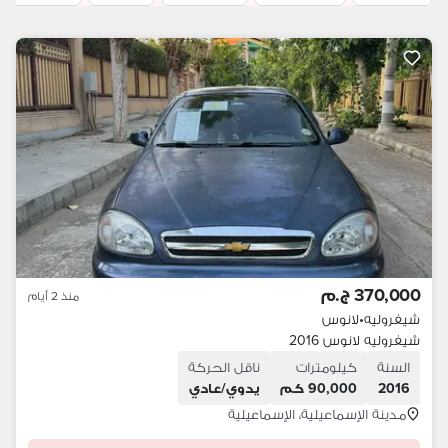
370,000 ج.م
منذ 2 أيام
شيفروليه
•
لانوس
شيفروليه لانوس 2016
السنة
كيلومترات
ناقل الحركة
2016
90,000 كم
يدوي/عادي
مدينة الإسماعيلية، الإسماعيلية