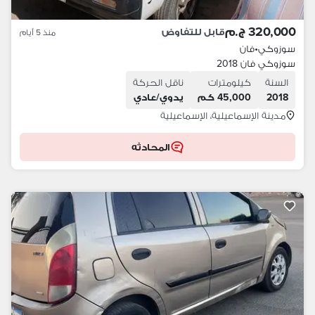
320,000 ج.م
قابل للتفاوض
منذ 5 أيام
سوزوكي
•
فان
سوزوكي فان 2018
السنة
كيلومترات
ناقل الحركة
2018
45,000 كم
يدوي/عادي
مدينة الإسماعيلية، الإسماعيلية
المحادثه