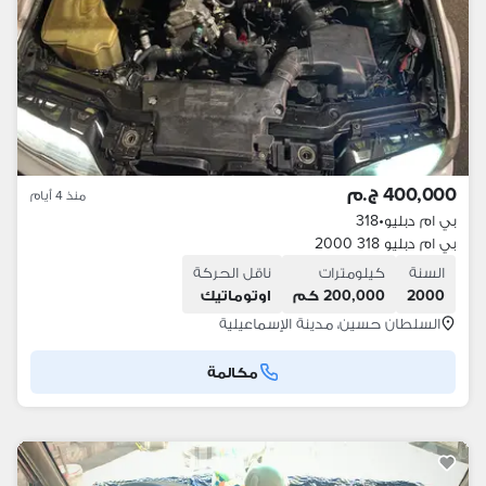
400,000 ج.م
منذ 4 أيام
بي ام دبليو
•
318
بي ام دبليو 318 2000
السنة
كيلومترات
ناقل الحركة
2000
200,000 كم
اوتوماتيك
السلطان حسين، مدينة الإسماعيلية
مكالمة