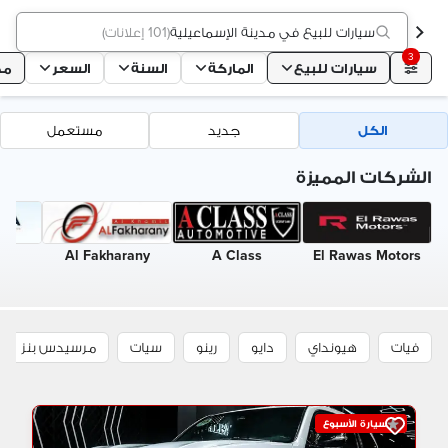
سيارات للبيع في مدينة الإسماعيلية
(
101 إعلانات
)
3
سيارات للبيع
الماركة
السنة
السعر
مد
الكل
جديد
مستعمل
الشركات المميزة
ars
Al Fakharany
A Class
El Rawas Motors
فيات
هيونداي
دايو
رينو
سيات
مرسيدس بنز
سيارة الأسبوع