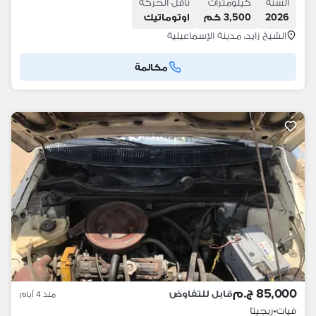
السنة
كيلومترات
ناقل الحركة
2026
3,500 كم
اوتوماتيك
الشيخ زايد، مدينة الإسماعيلية
مكالمة
85,000 ج.م
قابل للتفاوض
منذ 4 أيام
فيات
•
ريجيتا