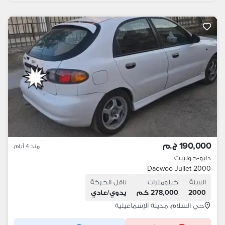
190,000 ج.م
منذ 4 أيام
دايو
•
جولييت
Daewoo Juliet 2000
السنة
كيلومترات
ناقل الحركة
2000
278,000 كم
يدوي/عادي
حي السلام، مدينة الإسماعيلية