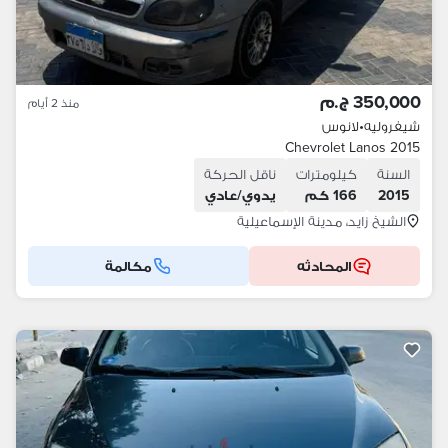
350,000 ج.م
منذ 2 أيام
شيفروليه
•
لانوس
Chevrolet Lanos 2015
السنة
كيلومترات
ناقل الحركة
2015
166 كم
يدوي/عادي
الشيخ زايد، مدينة الإسماعيلية
المحادثه
مكالمة