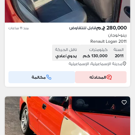
280,000 ج.م
قابل للتفاوض
منذ 11 ساعات
رينو
•
لوجان
Renault Logan 2011
السنة
كيلومترات
ناقل الحركة
2011
130,000 كم
يدوي/عادي
مدينة الإسماعيلية، الإسماعيلية
المحادثه
مكالمة