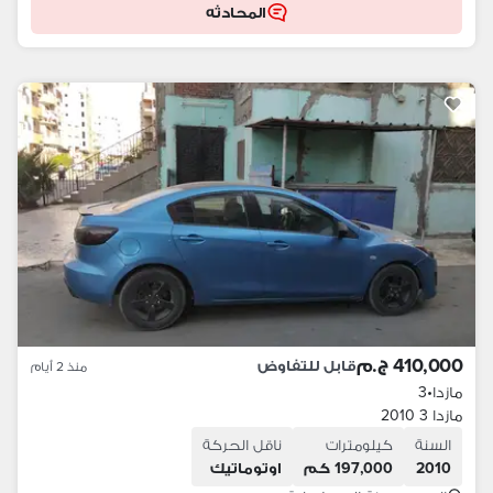
المحادثه
410,000 ج.م
قابل للتفاوض
منذ 2 أيام
مازدا
•
3
مازدا 3 2010
السنة
كيلومترات
ناقل الحركة
2010
197,000 كم
اوتوماتيك