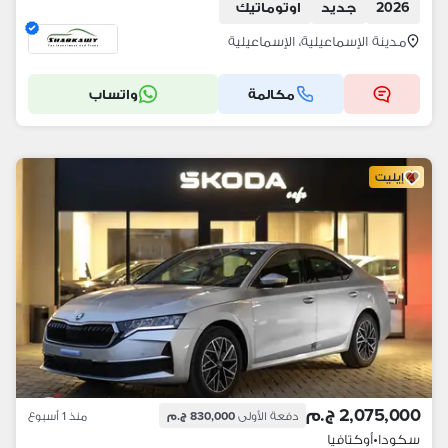
2026
جديد
اوتوماتيك
مدينة الإسماعيلية، الإسماعيلية
مكالمة
واتساب
إيليت
2,075,000 ج.م
دفعة الأولى
830,000 ج.م
منذ 1 أسبوع
سكودا
•
أوكتافيا