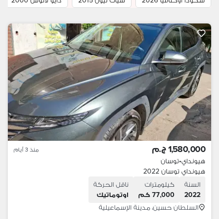
سكودا أوكتافيا 2026
سيات ليون 2015
دايو لانوس 2000
1,580,000 ج.م
منذ 3 أيام
هيونداي
•
توسان
هيونداي توسان 2022
السنة
كيلومترات
ناقل الحركة
2022
77,000 كم
اوتوماتيك
السلطان حسين، مدينة الإسماعيلية