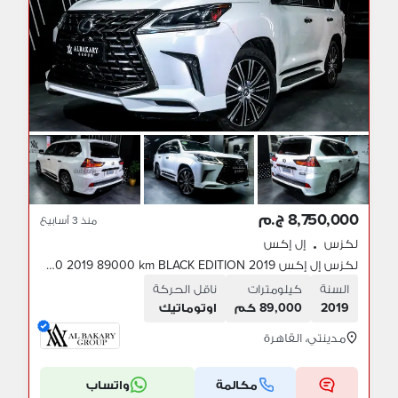
8,750,000 ج.م
منذ 3 أسابيع
لكزس
إل إكس
•
لكزس إل إكس 2019 LEXUS - LX 750 2019 89000 km BLACK EDITION - دفع
السنة
كيلومترات
ناقل الحركة
2019
89,000 كم
اوتوماتيك
مدينتي، القاهرة
مكالمة
واتساب