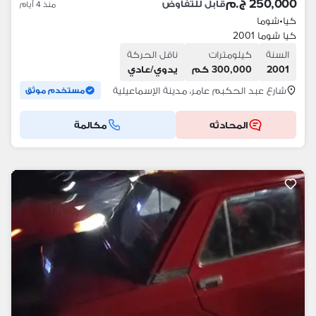
250,000 ج.م
قابل للتفاوض
منذ 4 أيام
كيا
•
شوما
كيا شوما 2001
السنة
كيلومترات
ناقل الحركة
2001
300,000 كم
يدوي/عادي
شارع عبد الحكبم عامر، مدينة الإسماعيلية
مستخدم موثق
المحادثه
مكالمة