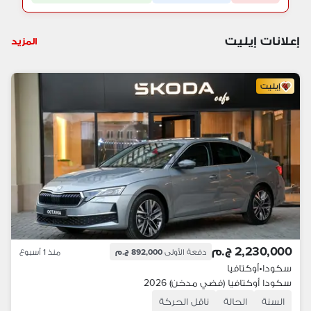
إعلانات إيليت
المزيد
إيليت
2,230,000 ج.م
دفعة الأولى
892,000 ج.م
منذ 1 أسبوع
سكودا
•
أوكتافيا
سكودا أوكتافيا (فضي مدخن) 2026
السنة
الحالة
ناقل الحركة