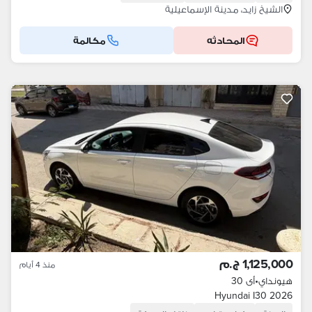
الشيخ زايد، مدينة الإسماعيلية
المحادثه
مكالمة
1,125,000 ج.م
منذ 4 أيام
هيونداي
•
أى 30
Hyundai I30 2026