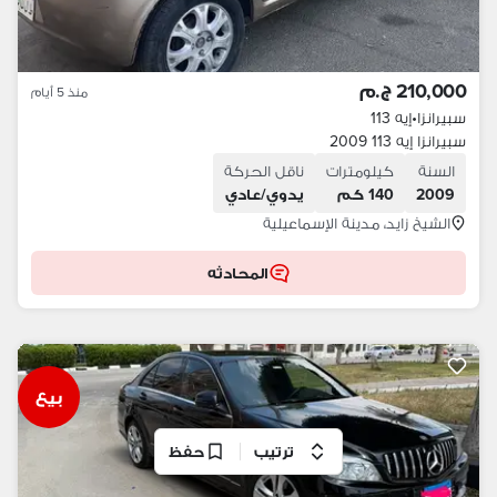
210,000 ج.م
منذ 5 أيام
سبيرانزا
•
إيه 113
سبيرانزا إيه 113 2009
السنة
كيلومترات
ناقل الحركة
2009
140 كم
يدوي/عادي
الشيخ زايد، مدينة الإسماعيلية
المحادثه
بيع
ترتيب
حفظ