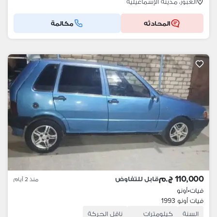
العبور، مدينة الإسماعيلية
المحادثه
مكالمة
110,000 ج.م
قابل للتفاوض
منذ 2 أيام
فيات
•
أونو
فيات أونو 1993
السنة
كيلومترات
ناقل الحركة