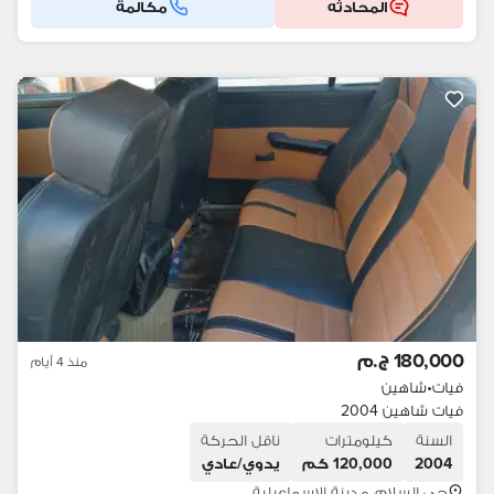
المحادثه
مكالمة
180,000 ج.م
منذ 4 أيام
فيات
•
شاهين
فيات شاهين 2004
السنة
كيلومترات
ناقل الحركة
2004
120,000 كم
يدوي/عادي
حي السلام، مدينة الإسماعيلية