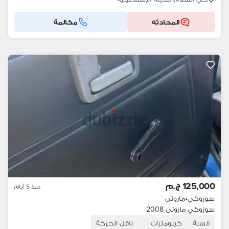
المحادثه
مكالمة
125,000 ج.م
منذ 5 أيام
سوزوكي
•
ماروتى
سوزوكي ماروتى 2008
السنة
كيلومترات
ناقل الحركة