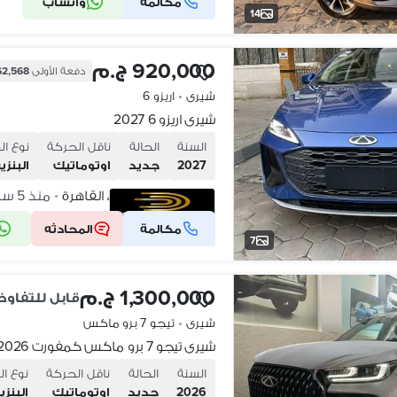
مكالمة
واتساب
شركة موثقة
14
920,000 ج.م
دفعة الأولى
262,568 ج
شيرى
•
اريزو 6
شيرى اريزو 6 2027
السنة
الحالة
ناقل الحركة
نوع ال
2027
جديد
اوتوماتيك
البنزي
القاهرة الجديدة، القاهرة
منذ 5 ساعات
•
مكالمة
المحادثه
شركة موثقة
7
1,300,000 ج.م
قابل للتفاو
شيرى
•
تيجو 7 برو ماكس
شيرى تيجو 7 برو ماكس كمفورت 2026 عرض سنه بدون فاوايد
السنة
الحالة
ناقل الحركة
نوع ال
2026
جديد
اوتوماتيك
البنزي