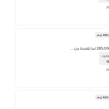
39 ج.م
شيرى تيجو 7برو ماكس 2026 بمقدم 285,000 لما تقسط من إكستريم اوتو
وقود
ن
42 ج.م