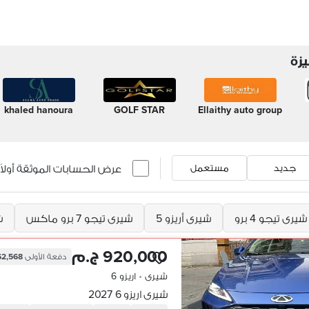
زة
khaled hanoura
GOLF STAR
Ellaithy auto group
عرض الحسابات الموثقة أولاً
جديد
مستعمل
شيرى تيجو 4 برو
شيرى أريزو 5
شيرى تيجو 7 برو ماكس
ش
920,000 ج.م
دفعة الأولى
262,568 
شيرى
•
اريزو 6
شيرى اريزو 6 2027