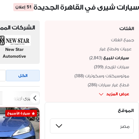
سيارات شيرى في القاهرة الجديدة
51 إعلان
الشركات الممي
الفئات
جميع الفئات
عربيات وقطع غيار
New Star
Automotive
سيارات للبيع
(
2,843
)
سيارات للإيجار
(
399
)
الكل
موتوسيكلات وسكوترات
(
388
)
قطع غيار سيارات
(
286
)
عرض المزيد
شيرى اريزو 6
الموقع
سيارة الأسبوع