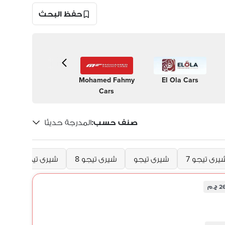
حفظ البحث
El Ola Cars
Mohamed Fahmy
العيوطي
البقري مو
Cars
موتورز
صنف حسب
:
المدرجة حديثًا
يرى تيجو 7
شيرى تيجو
شيرى تيجو 8
شيرى تيجو 8 برو ماكس
ج.م