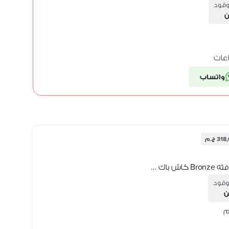
وقود
ن
واتساب
31 ج.م
Chery Arrizo 6 2026 GT Luxury اعلى فئه Bronze كاش باك فوري 60 الف
وقود
ن