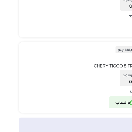
ن
31 ج.م
وقود
ن
واتساب