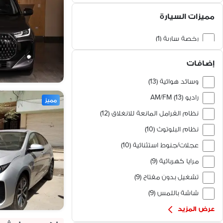
كهرباء (1)
مميزات السيارة
هجين (1)
رخصة سارية (1)
فابريكا بالكامل (1)
إضافات
وسائد هوائية (13)
راديو AM/FM (13)
مميز
نظام الفرامل المانعة للانغلاق (12)
نظام البلوتوث (10)
عجلات/جنوط استثنائية (10)
مرايا كهربائية (9)
تشغيل بدون مفتاح (9)
شاشة باللمس (9)
عرض المزيد