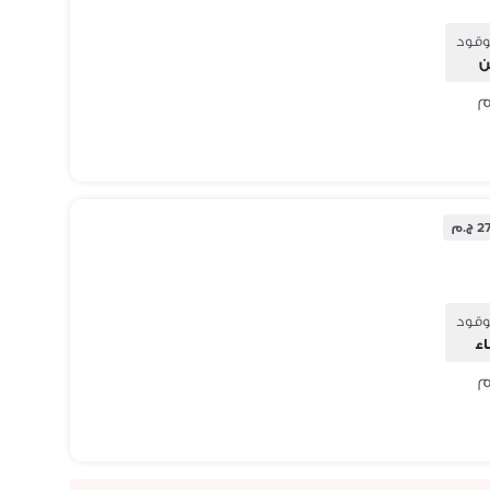
وقود
ن
.م
وقود
ء