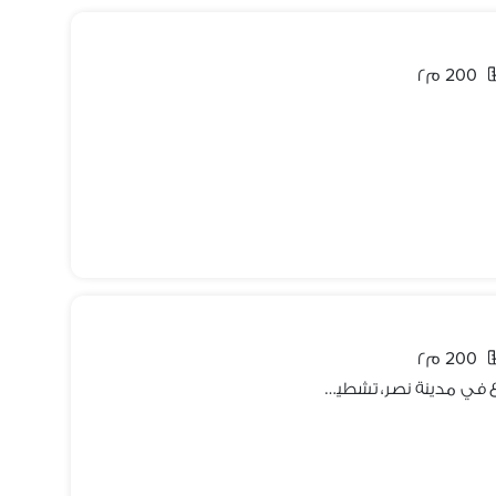
200 م٢
200 م٢
للبيع | شقة بمساحة كبيره 210 متر مربع في مدينة نصر، تشطيب ألترا سوبر لوكس، في موقع مميز وهادئ بجوار حديقة الطفل بالدور الرابع في عمارة حديثة جديدة، تت