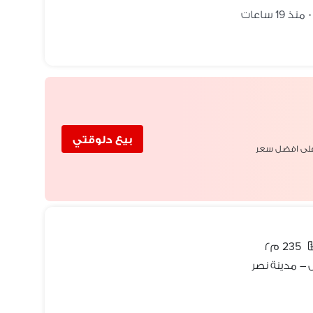
منذ 19 ساعات
•
بيع دلوقتي
لى افضل سعر
235 م٢
 – مدينة نصر