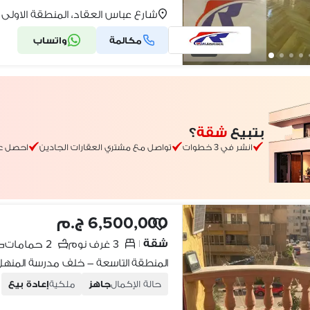
شارع عباس العقاد، المنطقة الاولى
مكالمة
واتساب
15
بتبيع
شقة
؟
انشر في 3 خطوات
تواصل مع مشتري العقارات الجادين
احصل ع
6,500,000 ج.م
شقة
3 غرف نوم
2 حمامات
|
المنطقة التاسعة – خلف مدرسة المنهل
حالة الإكمال
جاهز
ملكية
إعادة بيع