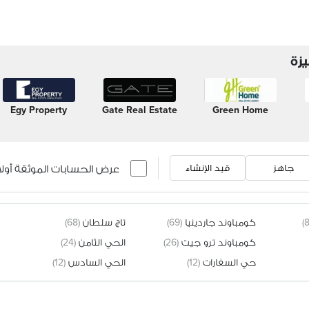
زة
Egy Property
Gate Real Estate
Green Home
عرض الحسابات الموثقة أولاً
جاهز
قيد الإنشاء
كومباوند جاردينيا
(69)
تاج سلطان
(68)
كومباوند ترو جيت
(26)
الحي الثامن
(24)
حي السفارات
(12)
الحي السادس
(12)