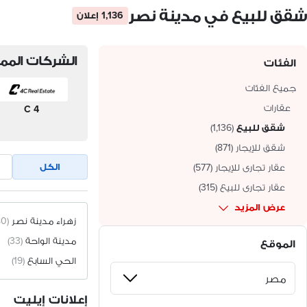
شقق للبيع في مدينة نصر
1,136 إعلان
الشركات الممي
الفئات
جميع الفئات
عقارات
4 C
شقق للبيع
(
1,136
)
شقق للإيجار
(
871
)
الكل
عقار تجارى للإيجار
(
577
)
عقار تجارى للبيع
(
315
)
عرض المزيد
زهراء مدينة نصر
(80)
مدينة الواحة
(33)
الموقع
الحي السابع
(19)
إعلانات إيليت