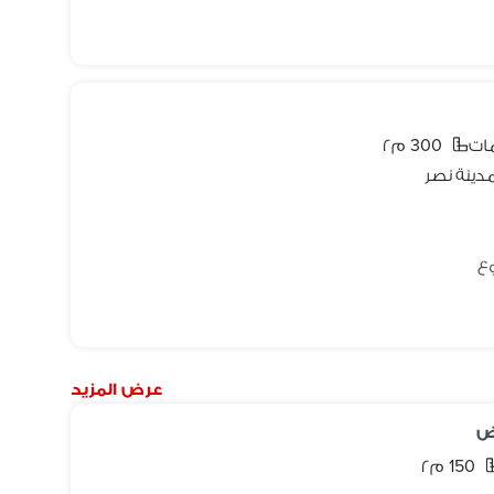
300 م٢
عرض المزيد
ض
150 م٢