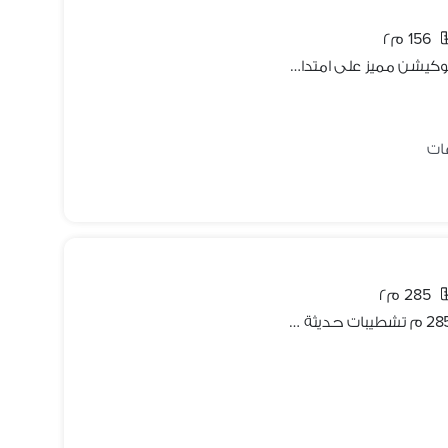
156 م٢
شقة للبيع بخصم 50 % عند الدفع ف لوكيشن مميز على امتداد شارع الثوره فى ( مصر الجديدة )
285 م٢
فرصة للبيع لأصحاب المساحات الكبيره 285 م تشطيبات حديثة جاهزه علي السكن فوورا قرب النادي الاهلي امتداد حسن المأمون