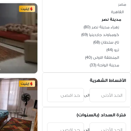
مَصر
إيليت
القاهرة
مدينة نصر
زهراء مدينة نصر
(
80
)
كومباوند جاردينيا
(
69
)
تاج سلطان
(
68
)
ترو
(
44
)
المنطقة الاولى
(
40
)
مدينة الواحة
(
33
)
كومباوند ترو جيت
(
26
)
الأقساط الشهرية
الحي الثامن
(
24
)
إيليت
المنطقة السادسة
(
24
)
الى
كومباوند دجلة لاندمارك
(
21
)
الحي السابع
(
19
)
حي السفارات
(
12
)
فترة السداد (بالسنوات)
الحي السادس
(
12
)
المنطقة التاسعة
(
10
)
الى