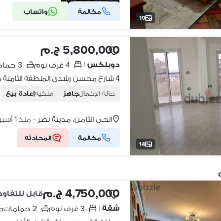
مكالمة
واتساب
شركة موثقة
10
5,800,000 ج.م
دوبلكس
4 غرف نوم
3 حمامات
|
4 شارع محسن رشدى المنطقة الثامنة مدينة نصر
حالة الإكمال
جاهز
ملكية
إعادة بيع
الحي الثامن، مدينة نصر
منذ 1 أسبوع
•
مكالمة
المحادثه
14
4,750,000 ج.م
قابل للتفاو
شقة
3 غرف نوم
2 حمامات
|