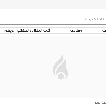
لت
وظائف
أثاث المنزل والمكتب - ديكور
نة نصر