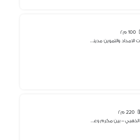
100 م٢
شقه للبيع 100م قرب سيتي ستارز عمارات الامداد والتموين مدينة نصر
220 م٢
شقة مميزه للبيع في مدينة نصر-المربع الذهبي – بين مكرم وعباس لو بتدور على سكن راقي في مكان مميز تواصل معانا حصة ارض – مسجله شهر عقاري