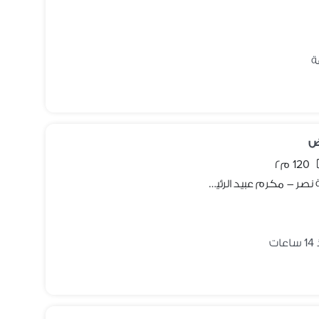
ض
120 م٢
للبيع من المالك شقه ١٢٠م مميزة بمدينة نصر – مكرم عبيد الرئيسي
ات