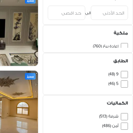
مميز
الى
ملكية
إعادة بيع (760)
أول سكن (374)
الطابق
9 (48)
مميز
5 (46)
2 (43)
3 (39)
الكماليات
4 (37)
شرفة (513)
1 (35)
أمن (486)
8 (33)