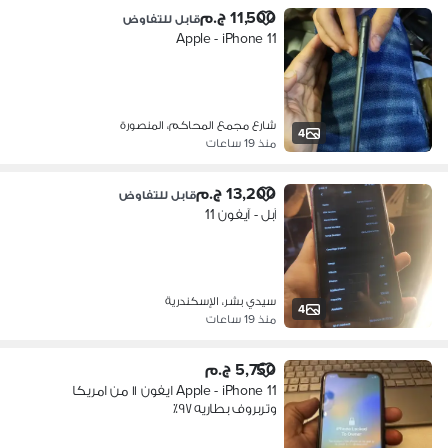
11,500 ج.م
قابل للتفاوض
Apple - iPhone 11
شارع مجمع المحاكم، المنصورة
4
منذ 19 ساعات
13,200 ج.م
قابل للتفاوض
آبل - آيفون 11
سيدي بشر، الإسكندرية
4
منذ 19 ساعات
5,750 ج.م
Apple - iPhone 11 ايفون ١١ من امريكا
وتربروف بطاريه ٩٧٪؜