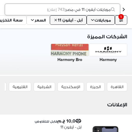
موبايلات آيفون 11 في مَصر
(
743 إعلان
)
5
موبايلات
آبل - آيفون 11
السعر
سعة التخزين
الشركات المميزة
Harmony Bro
Harmony
القاهرة
الجيزة
الإسكندرية
الشرقية
القليوبية
ال
الإعلانات
10,000 ج.م
قابل للتفاوض
آبل - آيفون 11