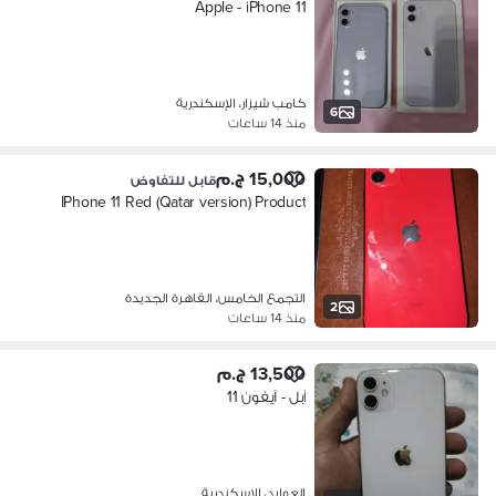
Apple - iPhone 11
كامب شيزار، الإسكندرية
6
منذ 14 ساعات
15,000 ج.م
قابل للتفاوض
IPhone 11 Red (Qatar version) Product
التجمع الخامس، القاهرة الجديدة
2
منذ 14 ساعات
13,500 ج.م
آبل - آيفون 11
العوايد، الإسكندرية