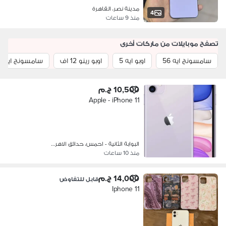
مدينة نصر، القاهرة
4
منذ 9 ساعات
تصفح موبايلات من ماركات أخرى
سامسونج ايه 56
اوبو ايه 5
اوبو رينو 12 اف
سامسونج ايه 55 5 جي
10,500 ج.م
Apple - iPhone 11
البوابة الثانية - احمس، حدائق الاهر…
منذ 10 ساعات
14,000 ج.م
قابل للتفاوض
Iphone 11