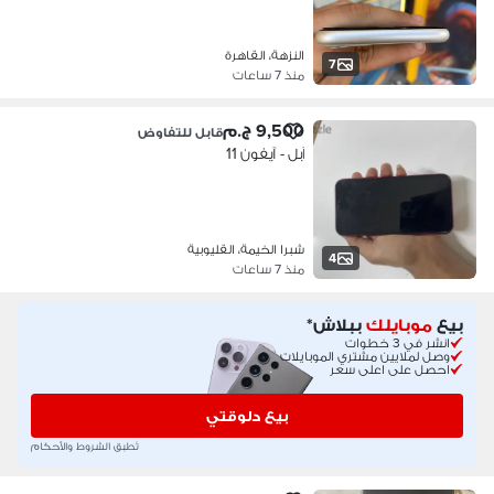
النزهة، القاهرة
7
منذ 7 ساعات
9,500 ج.م
قابل للتفاوض
آبل - آيفون 11
شبرا الخيمة، القليوبية
4
منذ 7 ساعات
بيع
موبايلك
ببلاش*
انشر في 3 خطوات
وصل لملايين مشتري الموبايلات
احصل على اعلى سعر
بيع دلوقتي
تُطبق الشروط والأحكام