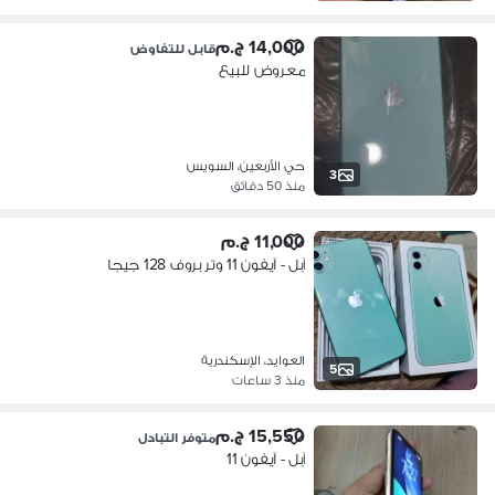
14,000 ج.م
قابل للتفاوض
معروض للبيع
حي الأربعين، السويس
3
منذ 50 دقائق
11,000 ج.م
آبل - آيفون 11 وتر بروف 128 جيجا
العوايد، الإسكندرية
5
منذ 3 ساعات
15,550 ج.م
متوفر التبادل
آبل - آيفون 11