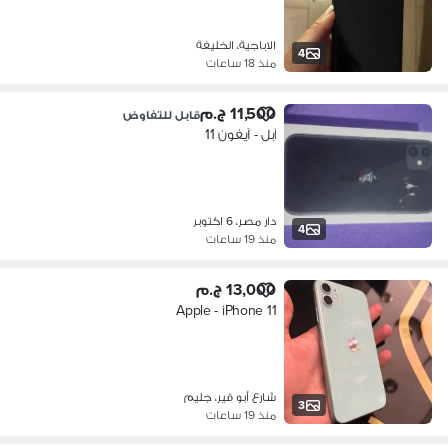
الاباجية، الخليفة
4
منذ 18 ساعات
11,500 ج.م
قابل للتفاوض
آبل - آيفون 11
دار مصر، 6 اكتوبر
4
منذ 19 ساعات
13,000 ج.م
Apple - iPhone 11
شارع أبو قير، جليم
3
منذ 19 ساعات