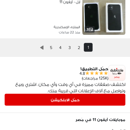
آبل - آيفون 11
المنتزه، الإسكندرية
3
منذ 22 ساعات
1
5
4
3
2
حمّل التطبيق!
4.8
مصر
(125K مراجعات)
اكتشف صفقات مميزة في أي وقت وأي مكان. اشتري وبيع
وتواصل مع آلاف الإعلانات اللي قريبة منك.
حمّل الابلكيشن
موبايلات آيفون 11 في مَصر