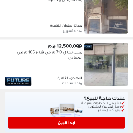
حدائق حلوان، القاهرة
منذ 4 أسابيع
12,500,000 ج.م
محل تجاري 710 م في شارع 105 م في
المعادي
المعادي، القاهرة
منذ 3 ساعات
عندك حاجة للبيع؟
انشر في 3 خطوات بسيطة
وصل لملايين المشترين
بيع بأفضل سعر
ابدأ البيع