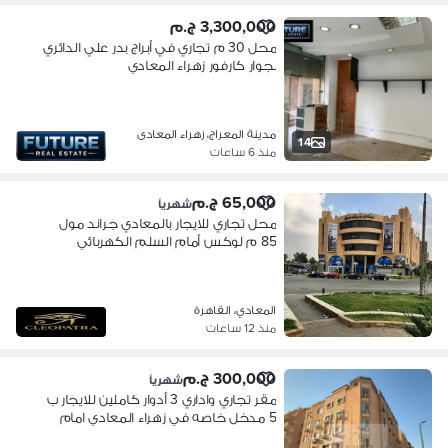
3,300,000 ج.م
محل 30 م تجاري في أبراج بدر علي الدائري
بجوار كارفور زهراء المعادي
مدينة المعراج، زهراء المعادى
14
منذ 6 ساعات
65,000 ج.م
شهرياً
محل تجاري للايجار بالمعادي جراند مول
85 م لوكس أمام السلم الكهربائي
مباشر دور ارضي فاتح فيها كل البرندات
المعادي، القاهرة
منذ 12 ساعات
300,000 ج.م
شهرياً
مقر تجاري واداري 3 أدوار كاملين للايجار ب
5 مدخل خاصه في زهراء المعادي امام
كارفور