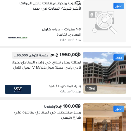
مطلوب مندوب مبيعات داخل المولات
مميز
لأكبر شركة اتصالات في مصر
1-3 سنوات
•
دوام كامل
المعادي، القاهرة
منذ 14 ساعات
1,950,000 ج.م
دفعة الأولى
195,000 ج.م
مميز
امتلك محل تجاري في زهراء المعادي بجوار
نادي وادي دجله مول V MALL المول الاول
والوحيد في تقسيم دجله الجديد
زهراء المعادى، القاهرة
12
منذ 15 ساعات
180,000 ج.م
شهرياً
مميز
محل متشطب في المعادي مباشره علي
شارع رئيسي