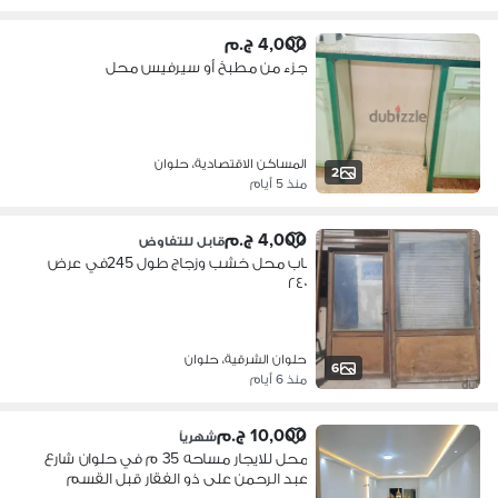
4,000 ج.م
جزء من مطبخ أو سيرفيس محل
المساكن الاقتصادية، حلوان
2
منذ 5 أيام
4,000 ج.م
قابل للتفاوض
باب محل خشب وزجاج طول 245في عرض
٢٤٠
حلوان الشرقية، حلوان
6
منذ 6 أيام
10,000 ج.م
شهرياً
محل للايجار مساحه 35 م في حلوان شارع
عبد الرحمن على ذو الفقار قبل القسم