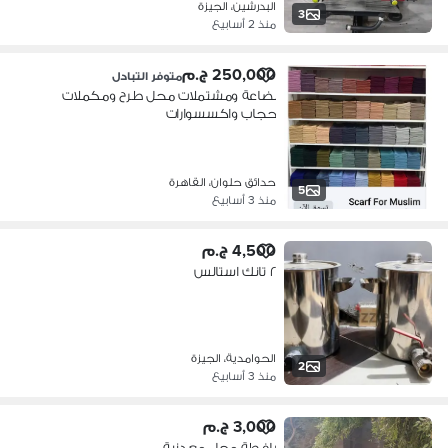
البدرشين، الجيزة
3
منذ 2 أسابيع
250,000 ج.م
متوفر التبادل
بضاعة ومشتملات محل طرح ومكملات
حجاب واكسسوارات
حدائق حلوان، القاهرة
5
منذ 3 أسابيع
4,500 ج.م
٢ تانك استالس
الحوامدية، الجيزة
2
منذ 3 أسابيع
3,000 ج.م
يافطة محل معدنية