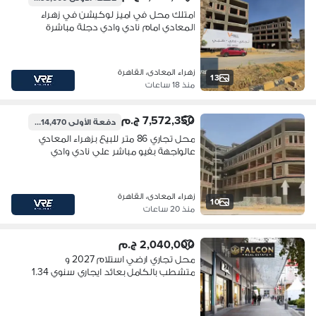
امتلك محل في اميز لوكيشن في زهراء
المعادي امام نادي وادي دجلة مباشرة
زهراء المعادى، القاهرة
13
منذ 18 ساعات
7,572,350 ج.م
دفعة الأولى
1,514,470 ج.م
محل تجاري 86 متر للبيع بزهراء المعادي
عالواجهة بفيو مباشر علي نادي وادي
دجله
زهراء المعادى، القاهرة
10
منذ 20 ساعات
2,040,000 ج.م
محل تجاري ارضي استلام 2027 و
متشطب بالكامل بعائد ايجاري سنوي 1.34
مليون تقريبا دايركت علي كورنيش نيل
المعادي داخل فندق interContinental