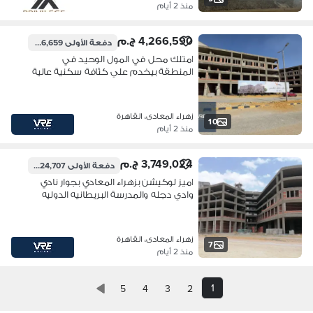
منذ 2 أيام
4,266,590 ج.م
دفعة الأولى
426,659 ج.م
امتلك محل في المول الوحيد في
المنطقة بيخدم علي كثافة سكنية عالية
جدا وامام نادي وادي دجلة
زهراء المعادى، القاهرة
10
منذ 2 أيام
3,749,024 ج.م
دفعة الأولى
1,124,707 ج.م
اميز لوكيشن بزهراء المعادي بجوار نادي
وادي دجله والمدرسة البريطانيه الدوليه
والمسجد الكويتي دقائق من الدائري و
كارفور المعادي
زهراء المعادى، القاهرة
7
منذ 2 أيام
1
5
4
3
2