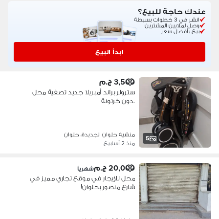
عندك حاجة للبيع؟
انشر في 3 خطوات بسيطة
وصل لملايين المشترين
بيع بأفضل سعر
ابدأ البيع
3,500 ج.م
سترولر براند أمبريلا جديد تصفية محل
بدون كرتونة
منشية حلوان الجديدة، حلوان
5
منذ 2 أسابيع
20,000 ج.م
شهرياً
محل للإيجار في موقع تجاري مميز في
شارع منصور بحلوان!