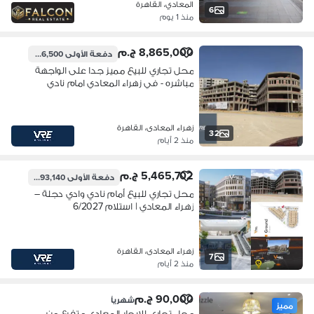
المعادي، القاهرة
6
منذ 1 يوم
8,865,000 ج.م
دفعة الأولى
886,500 ج.م
محل تجاري للبيع مميز جدا على الواجهة
مباشره - في زهراء المعادي امام نادي
وادي دجله مباشرة
زهراء المعادى، القاهرة
32
منذ 2 أيام
5,465,702 ج.م
دفعة الأولى
1,093,140 ج.م
محل تجاري للبيع أمام نادي وادي دجلة –
زهراء المعادي | استلام 6/2027
زهراء المعادى، القاهرة
7
منذ 2 أيام
90,000 ج.م
شهرياً
مميز
محل تجارى للايجار المعادى متفرع من