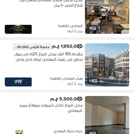
شارع النصر ٧٠ متر
المعادي، القاهرة
5
منذ 2 أيام
1,950,000 ج.م
دفعة الأولى
195,000 ج.م
مقدم 195 الف محل للبيع 25م فى مول
تجارى فى زهراء المعادى امام نادى وادى
دجلة تقسيط حتى 5 سنوات
زهراء المعادى، القاهرة
12
منذ 2 أيام
5,500,000 ج.م
محل للبيع داخل كمبوند بموقع مميز
بالمعادي
حياه دجلة، المعادي
9