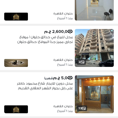
بنصيه يصلح لجميع الانشطه التجاريه
المحل واخد ناصيه وواجهه على شارعين
متشطب سيراميك في ميه وكهرباء
حلوان، القاهرة
مطلوب 10000 نهائي
منذ 1 أسبوع
2,600,000 ج.م
محل للبيع في حدائق حلوان | موقع
تجاري مميز جدًا الموقع: حدائق حلوان
بالقرب من محطة مترو حدائق حلوان على
بعد دقائق من شارع توتنجي والمفارق
حلوان، القاهرة
2
منذ 1 أسبوع
5,000 ج.م
شهرياً
محل دورين للايجار شارع محمود خاطر
على رايل بجوار الشهر العقاري القديم
المساحه 32 متر وجها سوكريت ازاز يوجد
حمام و كهرباء قديم موقع مميز جدا
مطلوب نهائي 5000 شهر ايجار وشهر
حلوان، القاهرة
تامين
13
منذ 1 أسبوع