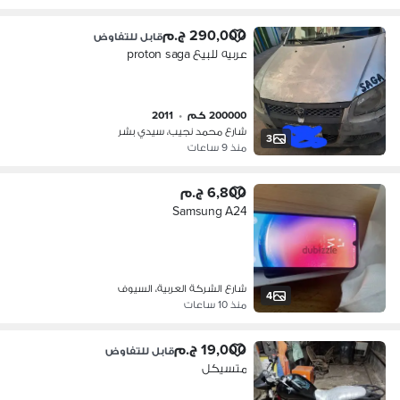
290,000 ج.م
قابل للتفاوض
عربيه للبيع proton saga
200000 كم
•
2011
شارع محمد نجيب، سيدي بشر
3
منذ 9 ساعات
6,800 ج.م
Samsung A24
شارع الشركة العربية، السيوف
4
منذ 10 ساعات
19,000 ج.م
قابل للتفاوض
متسيكل