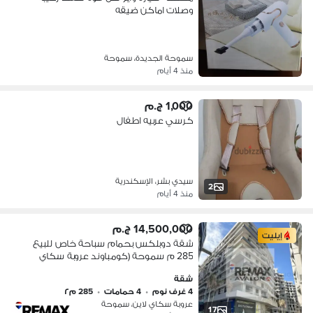
وصلات اماكن ضيقه
سموحة الجديدة، سموحة
منذ 4 أيام
1,000 ج.م
كرسي عربيه اطفال
سيدي بشر، الإسكندرية
2
منذ 4 أيام
14,500,000 ج.م
إيليت
شقة دوبلكس بحمام سباحة خاص للبيع
285 م سموحة (كومباوند عروبة سكاي
لاين)
شقة
4 غرف نوم
•
4 حمامات
•
285 م٢
عروبة سكاي لاين، سموحة
17