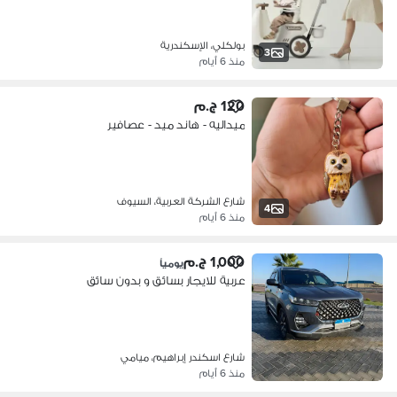
بولكلي، الإسكندرية
3
منذ 6 أيام
120 ج.م
ميداليه - هاند ميد - عصافير
شارع الشركة العربية، السيوف
4
منذ 6 أيام
1,000 ج.م
يومياً
عربية للايجار بسائق و بدون سائق
شارع اسكندر إبراهيم، ميامي
منذ 6 أيام