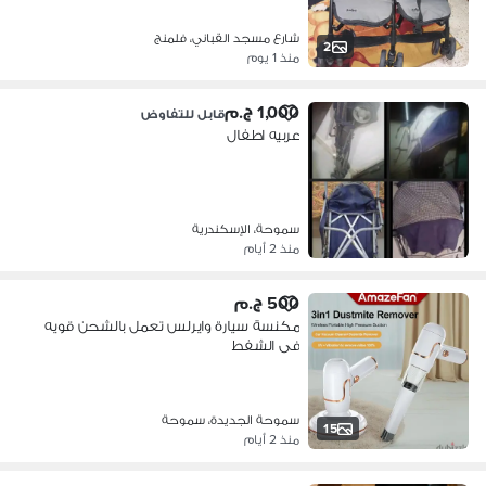
شارع مسجد القباني، فلمنج
2
منذ 1 يوم
1,000 ج.م
قابل للتفاوض
عربيه اطفال
سموحة، الإسكندرية
منذ 2 أيام
500 ج.م
مكنسة سيارة وايرلس تعمل بالشحن قويه
فى الشفط
سموحة الجديدة، سموحة
15
منذ 2 أيام