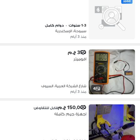
مميز
1-3 سنوات
•
دوام كامل
سموحة، الإسكندرية
منذ 3 أيام
350 ج.م
افوميتر
شارع الشركة العربية، السيوف
4
منذ 3 أيام
150,000 ج.م
قابل للتفاوض
اجهزة جيم كامله