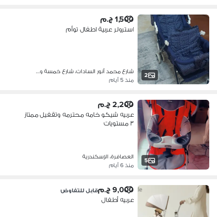
1,500 ج.م
استرولر عربية اطفال توأم
شارع محمد أنور السادات، شارع خمسة و…
2
منذ 5 أيام
2,200 ج.م
عربيه شيكو خامه محترمه وتقفيل ممتاز
٣ مستويات
العصافرة، الإسكندرية
5
منذ 6 أيام
9,000 ج.م
قابل للتفاوض
عربيه أطفال