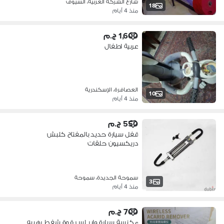
شارع الشركة العربية، السيوف
18
منذ 4 أيام
1,600 ج.م
عربية اطفال
العصافرة، الإسكندرية
10
منذ 4 أيام
550 ج.م
قفل سيارة حديد بالمفتاح كلبش
دريكسيون حلقات
سموحة الجديدة، سموحة
3
منذ 4 أيام
700 ج.م
مكنسة سيارة واير لس قوة شفط رهيبه