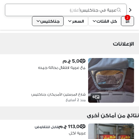
عربية في جناكليس
(
أعلان
)
2
كل الفئات
السعر
جناكليس
الإعلانات
5,000 ج.م
بيع عربيه اطفال بحاله جيده
شارع المرسلين الأمريكان، جناكليس
6
منذ 2 أسابيع
نتائج من أماكن أخرى
113,000 ج.م
قابل للتفاوض
عربيه اكل