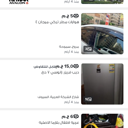
منذ 4 أيام
500 ج.م
هوايات مطر تركي ميجان ٤
مروج، سموحة
3
منذ 4 أيام
15,000 ج.م
قابل للتفاوض
ديب فريزر زانوسي ٧ درج
شارع الشركة العربية، السيوف
5
منذ 4 أيام
650 ج.م
عربيه اطفال بلازما الاصليه