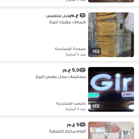
50 ج.م
قابل للتفاوض
شمعات مشبك للبيع
سموحة، الإسكندرية
2
منذ 3 أسابيع
5,000 ج.م
مستلزمات محل ملابس للبيع
باكوس، الإسكندرية
3
منذ 3 أسابيع
500 ج.م
أقلام مكياج للتصفية