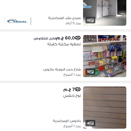
سيدي بشر، الإسكندرية
6
منذ 5 أيام
60,000 ج.م
قابل للتفاوض
تصفيه مكتبه كامله
شارع حجر النووية، باكوس
5
منذ 1 أسبوع
750 ج.م
لوح خشبي
باكوس، الإسكندرية
4
منذ 1 أسبوع