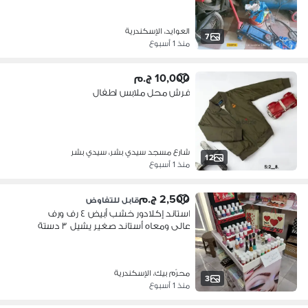
العوايد، الإسكندرية
7
منذ 1 أسبوع
10,000 ج.م
فرش محل ملابس اطفال
شارع مسجد سيدي بشر، سيدي بشر
12
منذ 1 أسبوع
2,500 ج.م
قابل للتفاوض
استاند إكلادور خشب أبيض ٤ رف ورف
عالى ومعاه أستاند صغير يشيل ٣ دستة
محرّم بيك، الإسكندرية
3
منذ 1 أسبوع