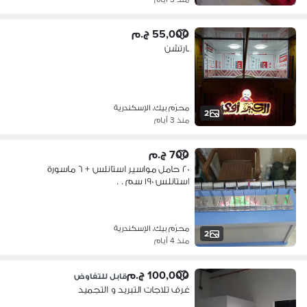
55,000 ج.م
بارتشن
محرّم بيك، الإسكندرية
2
منذ 3 أيام
700 ج.م
٢٠ حامل مواسير استانلس + ٦ ماسورة
استانلس ١٩٠ سم . .
محرّم بيك، الإسكندرية
2
منذ 4 أيام
100,000 ج.م
قابل للتفاوض
غرف تلاجات التبريد و التجميد