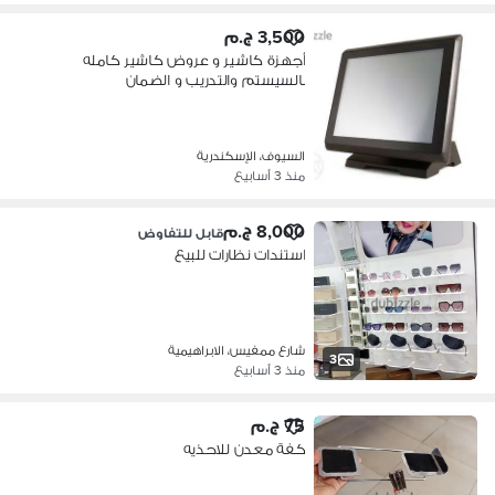
3,500 ج.م
أجهزة كاشير و عروض كاشير كامله
بالسيستم والتدريب و الضمان
السيوف، الإسكندرية
منذ 3 أسابيع
8,000 ج.م
قابل للتفاوض
استندات نظارات للبيع
شارع ممفيس، الابراهيمية
3
منذ 3 أسابيع
75 ج.م
كفة معدن للاحذيه