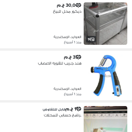
30,000 ج.م
ديكور محل للبيع
العوايد، الإسكندرية
9
منذ 1 أسبوع
350 ج.م
هند جريب لتقويه الاعصاب
العوايد، الإسكندرية
منذ 1 أسبوع
110 ج.م
قابل للتفاوض
برنامج حسابى للمحلات