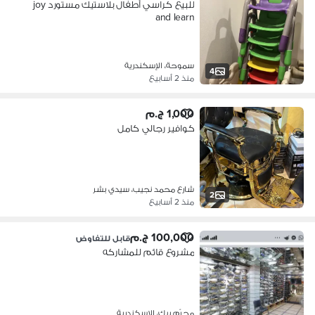
للبيع كراسي أطفال بلاستيك مستورد joy
and learn
سموحة، الإسكندرية
4
منذ 2 أسابيع
1,000 ج.م
كوافير رجالي كامل
شارع محمد نجيب، سيدي بشر
2
منذ 2 أسابيع
100,000 ج.م
قابل للتفاوض
مشروع قائم للمشاركه
محرّم بيك، الإسكندرية