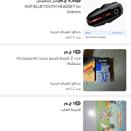
5,400 ج.م
قابل للتفاوض
XGP BLUETOOTH HEADSET for
helmets
حدائق الاهرام، الجيزة
منذ 2 أيام
150 ج.م
عدد 2 شريط فيديو جديد لم يستخدم
متبرشم
حدائق الاهرام، الجيزة
منذ 2 أيام
150 ج.م
شريط العاب