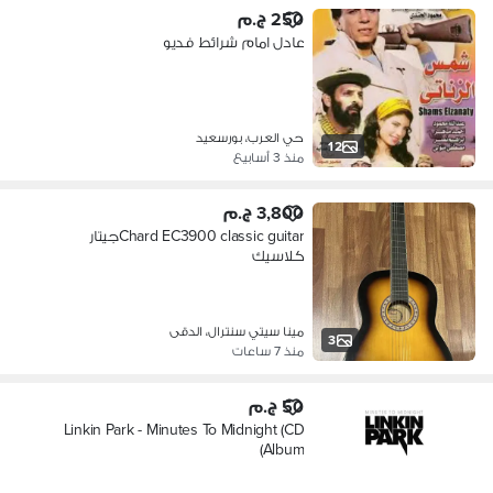
250 ج.م
عادل امام شرائط فديو
حي العرب، بورسعيد
12
منذ 3 أسابيع
3,800 ج.م
Chard EC3900 classic guitarجيتار
كلاسيك
مينا سيتي سنترال، الدقى
3
منذ 7 ساعات
50 ج.م
Linkin Park - Minutes To Midnight (CD
Album)