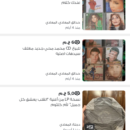
عندك كلام
حدائق المعادي، المعادي
منذ 4 أيام
600 ج.م
للبيع CD محمد محي جديد مغلف
سيدهات اصليه
حدائق المعادي، المعادي
منذ 4 أيام
5,000 ج.م
نسخة LP من أغنية “القلب يعشق كل
جميل” لأم كلثوم
دجلة، المعادي
2
منذ 1 أسبوع