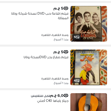
500 ج.م
فيلم اشاعة حب DVD نسخة شركة روتانا
الممتازة
وسط القاهرة، القاهرة
5
منذ 1 أسبوع
500 ج.م
فيلم صايع بحر DVDنسخة روتانا
وسط القاهرة، القاهرة
4
منذ 1 أسبوع
6,000 ج.م
قابل للتفاوض
جيتار ياماها C40 أصلي