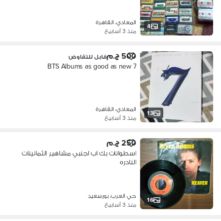
المعادي، القاهرة
4
منذ 3 أسابيع
500 ج.م
قابل للتفاوض
7 BTS Albums as good as new
المعادي، القاهرة
13
منذ 3 أسابيع
250 ج.م
اسطوانات بك اب اجنبي مشاهير الثمانينات
النادره
حي العرب، بورسعيد
16
منذ 3 أسابيع