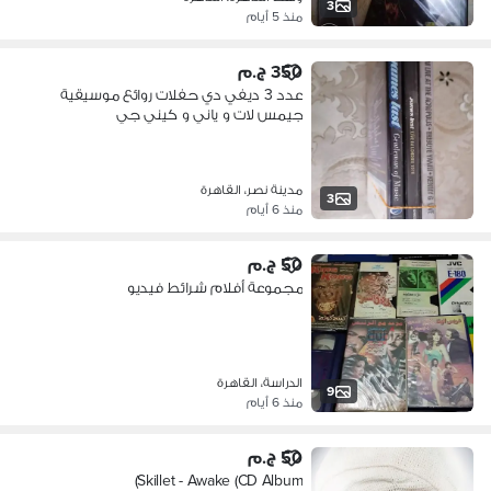
3
منذ 5 أيام
350 ج.م
عدد 3 ديفي دي حفلات روائع موسيقية
جيمس لات و ياني و كيني جي
مدينة نصر، القاهرة
3
منذ 6 أيام
50 ج.م
مجموعة أفلام شرائط فيديو
الدراسة، القاهرة
9
منذ 6 أيام
50 ج.م
Skillet - Awake (CD Album)