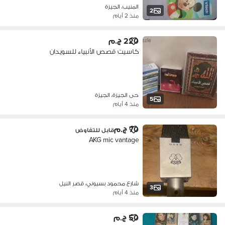
المنيب، الجيزة
2
منذ 2 أيام
220 ج.م
كاسيت قصص الأنبياء للسويدان
حى الجيزة، الجيزة
5
منذ 4 أيام
70 ج.م
قابل للتفاوض
AKG mic vantage
شارع محمود بسيوني، قصر النيل
3
منذ 4 أيام
50 ج.م