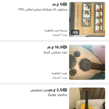
500 ج.م
مطلوب cd هشام عباس تعالى ١٩٩٤
مدينة نصر، القاهرة
2
منذ 1 أسبوع
16,000 ج.م
عود سباعي للبيع
شبرا، القاهرة
منذ 1 أسبوع
2,500 ج.م
قابل للتفاوض
Guitar starfire