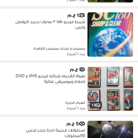
125 ج.م
شريط فيديو tdk ٣ ساعات جديد التواصل
واتس
رمسيس و امتداد رمسيس، القاهرة
منذ 1 أسبوع
30 ج.م
لهواة القديم، شرائط فيديو VHS و DVD
لافلام وموسيقي غنائية
الهرم، الجيزة
13
منذ 1 أسبوع
500 ج.م
اسطوانات قديمة نادرة جحر اجنبي
10اسطونات