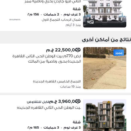
الثاني فيو جاردن بحري وناصية ممر
مساحه 156 م 3 نوم 2 حمام على بعد
شقة
دقائق من محور النوادي والتسعين
3 غرف نوم
•
2 حمامات
•
156 م٢
شمال الرحاب، التجمع الاول
9
منذ 3 أيام
نتائج من أماكن أخرى
22,500,000 ج.م
مميز
ارض 770م بيت الوطن الحى الثانى القاهرة
الجديدة بحرى وناصية من المالك
التجمع الخامس، القاهرة الجديدة
منذ 19 ساعات
3,960,000 ج.م
قابل للتفاوض
بيت الوطن الحي الثاني القاهره الجديده
شقة
3 غرف نوم
•
3 حمامات
•
165 م٢