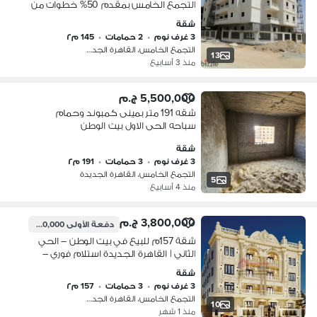
التجمع الخامس بمقدم 50% خطوات من
ماونتن فيو و بالم هيلز من المالك في بيت
شقة
الوطن التجمع الخامس
3 غرف نوم
•
2 حمامات
•
145 م٢
التجمع الخامس، القاهرة الجديدة
13
منذ 3 أسابيع
5,500,000 ج.م
شقه 191 متر بمينى كمبوند وحمام
سباحه الحى الاول بيت الوطن
شقة
3 غرف نوم
•
3 حمامات
•
191 م٢
التجمع الخامس، القاهرة الجديدة
5
منذ 4 أسابيع
3,800,000 ج.م
دفعة الأولى
1,520,000 ج.م
شقة 157م للبيع في بيت الوطن – الحي
الثاني | القاهرة الجديدة استلام فوري –
موقع مميز جدًا بالقرب من شارع النوادي
شقة
والتجمع الخامس
3 غرف نوم
•
3 حمامات
•
157 م٢
التجمع الخامس، القاهرة الجديدة
10
منذ 1 شهر