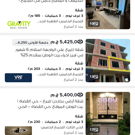
التكيفات و المطبخ كامل فى التجمع -
شقة للبيع - التجمع الخامس - الاندلس -
شقة
بيت الوطن - مطار القاهرة
3 غرف نوم
•
3 حمامات
•
185 م٢
التجمع الخامس، القاهرة الجديدة
10
منذ 2 أسابيع
5,425,000 ج.م
دفعة الأولى
1,356,250 ج.م
شقه للبيع علي الواجهه استلام 6 شهور
في اميز احياء بيت الوطن بمقدم 25%
وتقسيط علي 4 سنوات
شقة
3 غرف نوم
•
3 حمامات
•
203 م٢
التجمع الخامس، القاهرة الجديدة
13
منذ 2 أسابيع
5,400,000 ج.م
شقة أرضي بجاردن للبيع – حي القضاة |
بيت الوطن الموقع: حي القضاة – الحي
الثالث/الرابع ثاني نمرة من محور جمال عبد
شقة
الناصر، أمام كمبوند الدبلوماسيي
3 غرف نوم
•
2 حمامات
•
230 م٢
الحي الثالث، التجمع الخامس
17
منذ 2 أسابيع