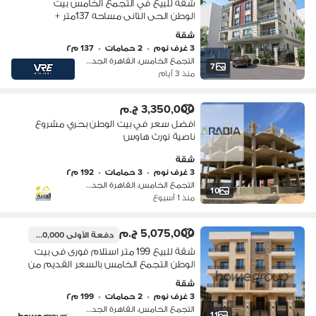
شقه للبيع في التجمع الخامس بيت
الوطن الحى التانى مساحه 137متر +
حديقه 137متر مقدم من 15% واقساط
شقة
تصل ل 4 سنين
3 غرف نوم
•
2 حمامات
•
137 م٢
التجمع الخامس، القاهرة الجديدة
7
منذ 3 أيام
3,350,000 ج.م
افضل سعر في بيت الوطن بحري مشروع
ناصية نورث هاوس
شقة
3 غرف نوم
•
3 حمامات
•
192 م٢
التجمع الخامس، القاهرة الجديدة
10
منذ 1 أسبوع
5,075,000 ج.م
دفعة الأولى
2,030,000 ج.م
شقة للبيع 199 متر استلام فورى فى بيت
الوطن التجمع الخامس بالسعر القديم من
المالك مباشرة
شقة
3 غرف نوم
•
2 حمامات
•
199 م٢
التجمع الخامس، القاهرة الجديدة
11