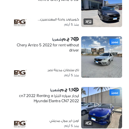
كومباوند واحة المهندسين، 6 اكتوبر
3
منذ 5 أيام
700 ج.م
شهرياً
مميز
Chery Arrizo 5 2022 for rent without
driver
تاج سلطان، مدينة نصر
منذ 5 أيام
1,100 ج.م
شهرياً
مميز
ايحار سياره النترا cn7 2022 Renting a
Hyundai Elantra CN7 2022
اوبن اير مول، مدينتي
2
منذ 5 أيام