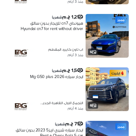
منذ 3 أيام
1,250 ج.م
شهرياً
مميز
هيونداي cn7 للإيجار بدون سائق
Hyundai cn7 for rent without driver
اب تاون كايرو، المقطم
6
منذ 3 أيام
1,500 ج.م
شهرياً
إيليت
ايجار سياره Mg G50 plus 2026
التجمع الاول، القاهرة الجديدة
6
منذ 4 أيام
750 ج.م
شهرياً
مميز
ايحار سياره شيري اريز5 2023 بدون سائق
Rent a Chery Arriz 5 car