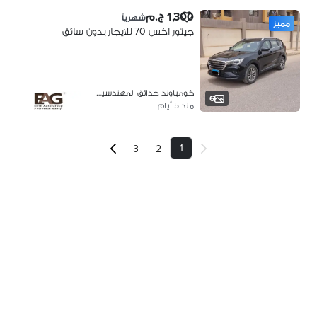
1,300 ج.م
شهرياً
مميز
جيتور اكس 70 للايجار بدون سائق
كومباوند حدائق المهندسين، الشيخ زاي…
6
منذ 5 أيام
1
3
2