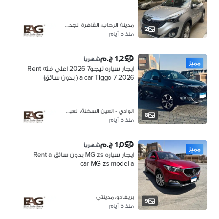
مدينة الرحاب، القاهرة الجديدة
2
منذ 5 أيام
1,250 ج.م
شهرياً
مميز
ايجار سياره تيجو7 2026 اعلي فئه Rent
a car Tiggo 7 2026 ( بدون سائق)
الوادي - العين السخنة، العين السخنة
8
منذ 5 أيام
1,050 ج.م
شهرياً
مميز
ايجار سياره MG zs بدون سائق Rent a
car MG zs model a
بريفادو، مدينتي
9
منذ 5 أيام