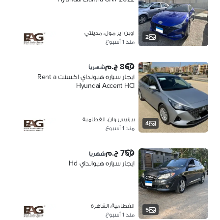
اوبن اير مول، مدينتي
2
منذ 1 أسبوع
860 ج.م
شهرياً
ايجار سياره هيونداي اكسنت Rent a
Hyundai Accent HCI
بيزنيس وان، القطامية
4
منذ 1 أسبوع
750 ج.م
شهرياً
ايجار سياره هيوانداي Hd
القطامية، القاهرة
5
منذ 1 أسبوع