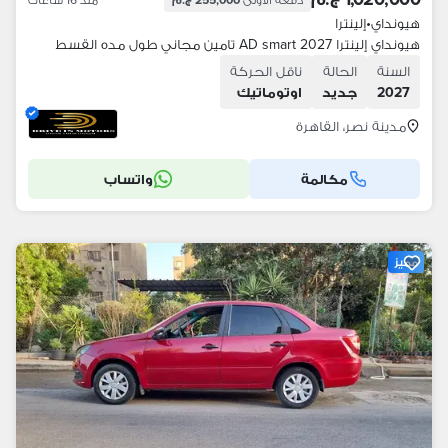
هيونداي
•
إلينترا
هيونداي إلينترا 2027 AD smart تامين مجاني طول مده القسط
السنة
الحالة
ناقل الحركة
2027
جديد
اوتوماتيك
مدينة نصر، القاهرة
مكالمة
واتساب
مميز