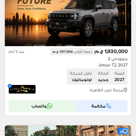
1,930,000 ج.م
دفعة الأولى
397,966 ج.م
منذ 5 أيام
جيتور
•
تي 2
Jetour T2 2027
السنة
الحالة
ناقل الحركة
2027
جديد
اوتوماتيك
مدينة نصر، القاهرة
مكالمة
واتساب
مميز