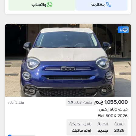
مكالمة
واتساب
مميز
1,055,000 ج.م
دفعة الأولى
0%
منذ 2 أيام
فيات
•
500 إكس
Fiat 500X 2026
السنة
الحالة
ناقل الحركة
2026
جديد
اوتوماتيك