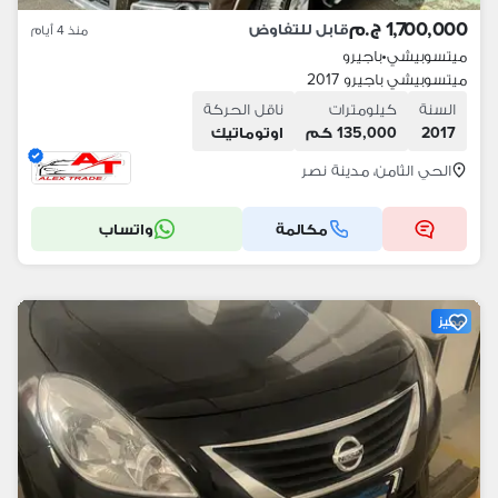
1,700,000 ج.م
قابل للتفاوض
منذ 4 أيام
ميتسوبيشي
•
باجيرو
ميتسوبيشي باجيرو 2017
السنة
كيلومترات
ناقل الحركة
2017
135,000 كم
اوتوماتيك
الحي الثامن، مدينة نصر
مكالمة
واتساب
مميز