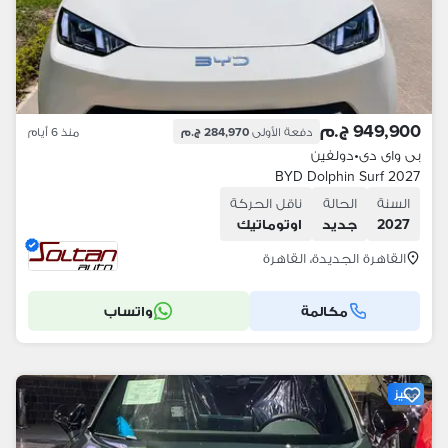
949,900 ج.م
دفعة الأولى
284,970 ج.م
منذ 6 أيام
بى واى دى
•
دولفين
BYD Dolphin Surf 2027
السنة
الحالة
ناقل الحركة
2027
جديد
اوتوماتيك
القاهرة الجديدة، القاهرة
مكالمة
واتساب
مميز