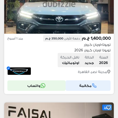
1,400,000 ج.م
دفعة الأولى
350,000 ج.م
منذ 1 أسبوع
تويوتا
•
اوربان كروزر
تويوتا اوربان كروزر 2026
السنة
الحالة
ناقل الحركة
2026
جديد
اوتوماتيك
مدينة نصر، القاهرة
مكالمة
واتساب
مميز