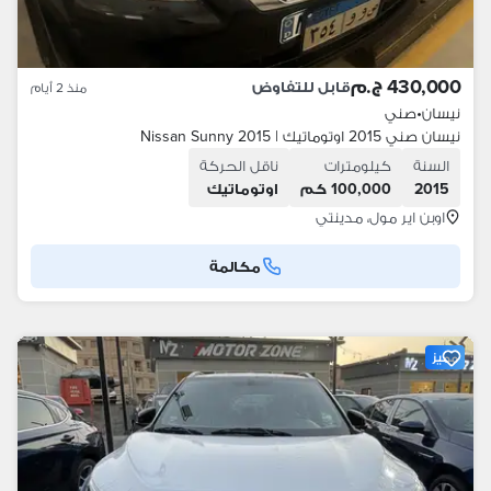
430,000 ج.م
قابل للتفاوض
منذ 2 أيام
نيسان
•
صني
نيسان صني 2015 اوتوماتيك | Nissan Sunny 2015
السنة
كيلومترات
ناقل الحركة
2015
100,000 كم
اوتوماتيك
اوبن اير مول، مدينتي
مكالمة
مميز