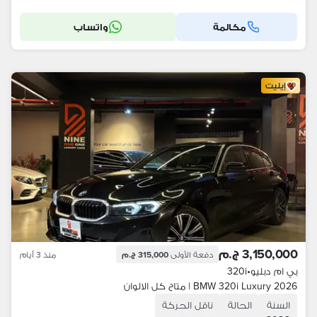
مكالمة
واتساب
إيليت
3,150,000 ج.م
دفعة الأولى
315,000 ج.م
منذ 3 أيام
بي ام دبليو
•
320i
BMW 320i Luxury 2026 | متاح كل الالوان
السنة
الحالة
ناقل الحركة