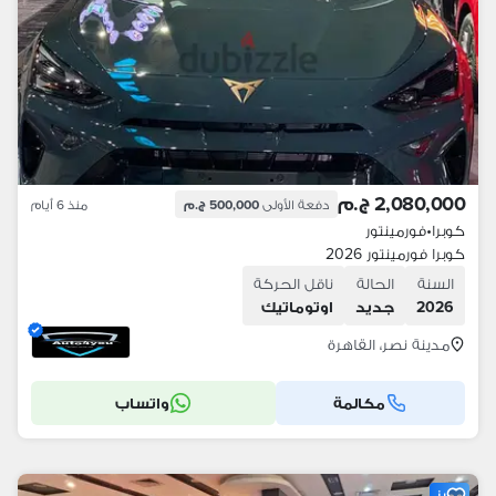
2,080,000 ج.م
دفعة الأولى
500,000 ج.م
منذ 6 أيام
كوبرا
•
فورمينتور
كوبرا فورمينتور 2026
السنة
الحالة
ناقل الحركة
2026
جديد
اوتوماتيك
مدينة نصر، القاهرة
مكالمة
واتساب
مميز