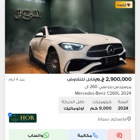
إيليت
2,900,000 ج.م
قابل للتفاوض
منذ 4 أيام
مرسيدس بنز
•
سي 260 ال
Mercedes-Benz C260L 2024
السنة
كيلومترات
ناقل الحركة
2024
9,000 كم
اوتوماتيك
فارسكور، دمياط
مكالمة
واتساب