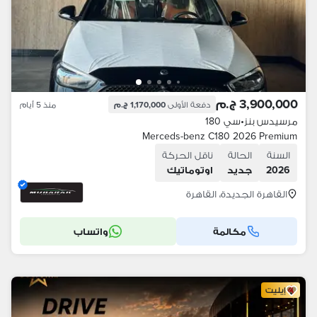
3,900,000 ج.م
دفعة الأولى
1,170,000 ج.م
منذ 5 أيام
مرسيدس بنز
•
سي 180
Merceds-benz C180 2026 Premium
السنة
الحالة
ناقل الحركة
2026
جديد
اوتوماتيك
القاهرة الجديدة، القاهرة
مكالمة
واتساب
إيليت