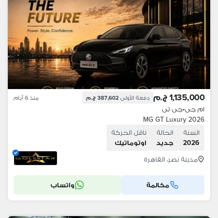
1,135,000 ج.م
دفعة الأولى
387,602 ج.م
منذ 6 أيام
ام جى
•
جى تى
MG GT Luxury 2026
السنة
الحالة
ناقل الحركة
2026
جديد
اوتوماتيك
مدينة نصر، القاهرة
مكالمة
واتساب