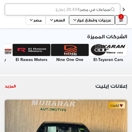
سماعات في مصر
(
20,434 إعلان
)
2
عربيات وقطع غيار
السعر
مصر
الشركات المميزة
any
El Rawas Motors
Nine One One
El-Tayaran Cars
إعلانات إيليت
المزيد
إيليت