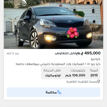
495,000 ج.م
قابل للتفاوض
منذ 2 أيام
كيا
•
ريو
كيا ريو ٢٠١٥ اتوماتيك وارد السعوديه خليجي بمواصفات خاصه
السنة
كيلومترات
ناقل الحركة
2015
106,000 كم
اوتوماتيك
وسط القاهرة، القاهرة
مكالمة