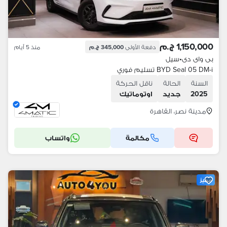
1,150,000 ج.م
دفعة الأولى
345,000 ج.م
منذ 5 أيام
بى واى دى
•
سيل
BYD Seal 05 DM-i تسليم فوري
السنة
الحالة
ناقل الحركة
2025
جديد
اوتوماتيك
مدينة نصر، القاهرة
مكالمة
واتساب
مميز