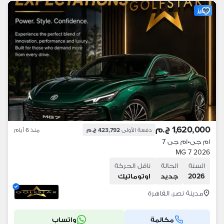
مميز
1,620,000 ج.م
دفعة الأولى
423,792 ج.م
منذ 6 أيام
ام جى
•
ام جى 7
MG 7 2026
السنة
الحالة
ناقل الحركة
2026
جديد
اوتوماتيك
مدينة نصر، القاهرة
مكالمة
واتساب