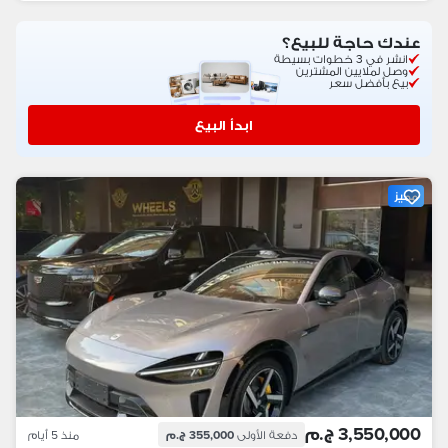
عندك حاجة للبيع؟
انشر في 3 خطوات بسيطة
وصل لملايين المشترين
بيع بأفضل سعر
ابدأ البيع
مميز
3,550,000 ج.م
دفعة الأولى
355,000 ج.م
منذ 5 أيام