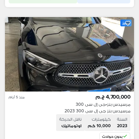
مميز
4,700,000 ج.م
منذ 5 أيام
مرسيدس بنز
•
جى إل سى 300
مرسيدس بنز جى إل سى 300 2023
السنة
كيلومترات
ناقل الحركة
2023
10,000 كم
اوتوماتيك
بدون حوادث