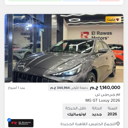
إيليت
1,140,000 ج.م
دفعة الأولى
344,964 ج.م
منذ 1 أسبوع
ام جى
•
جى تى
MG GT Luxuy 2026
السنة
الحالة
ناقل الحركة
2026
جديد
اوتوماتيك
التجمع الخامس، القاهرة الجديدة