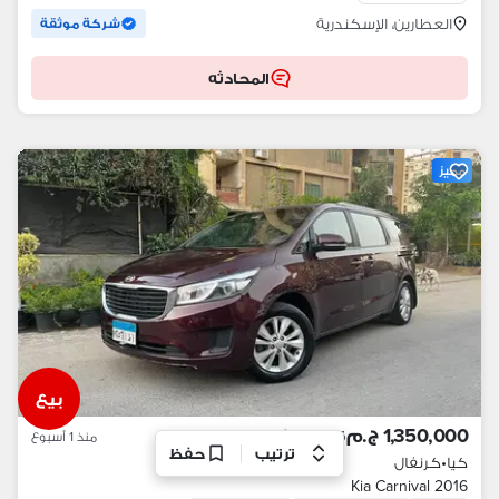
العطارين، الإسكندرية
شركة موثقة
المحادثه
مميز
بيع
1,350,000 ج.م
قابل للتفاوض
منذ 1 أسبوع
ترتيب
حفظ
كيا
•
كرنفال
Kia Carnival 2016