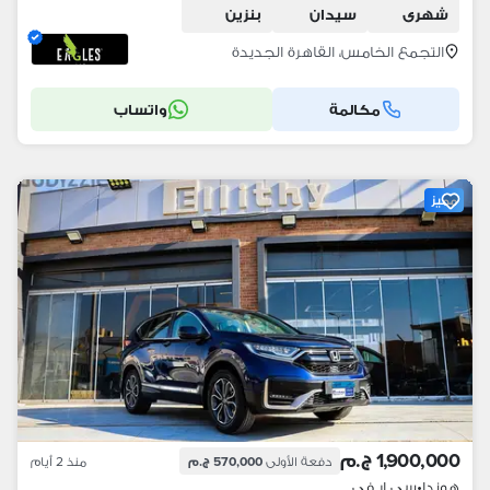
شهرى
سيدان
بنزين
التجمع الخامس، القاهرة الجديدة
مكالمة
واتساب
مميز
1,900,000 ج.م
دفعة الأولى
570,000 ج.م
منذ 2 أيام
هوندا
•
سي ار في