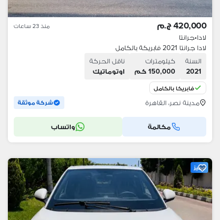
420,000 ج.م
منذ 23 ساعات
لادا
•
جرانتا
لادا جرانتا 2021 فابريكة بالكامل
السنة
كيلومترات
ناقل الحركة
2021
150,000 كم
اوتوماتيك
فابريكا بالكامل
مدينة نصر، القاهرة
شركة موثقة
مكالمة
واتساب
مميز