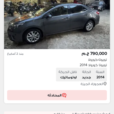
790,000 ج.م
منذ 2 أسابيع
تويوتا
•
كورولا
تويوتا كورولا 2014
السنة
الحالة
ناقل الحركة
2014
جديد
اوتوماتيك
العجوزة، الجيزة
المحادثه