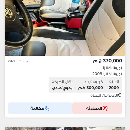
370,000 ج.م
منذ 11 ساعات
تويوتا
•
أفانزا
تويوتا أفانزا 2009
السنة
كيلومترات
ناقل الحركة
2009
300,000 كم
يدوي/عادي
العمرانية، الجيزة
المحادثه
مكالمة