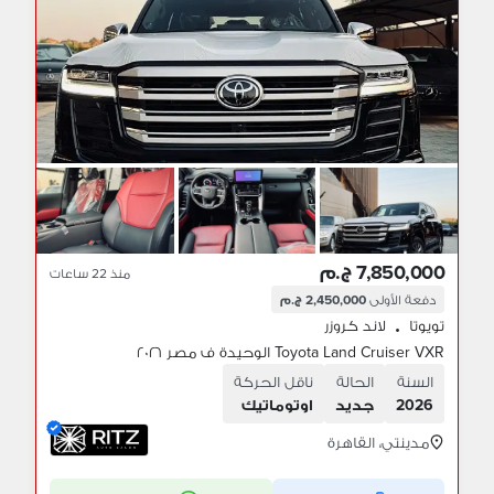
7,850,000 ج.م
منذ 22 ساعات
دفعة الأولى
2,450,000 ج.م
تويوتا
لاند كروزر
•
Toyota Land Cruiser VXR الوحيدة ف مصر ٢٠٢٦
السنة
الحالة
ناقل الحركة
2026
جديد
اوتوماتيك
مدينتي، القاهرة