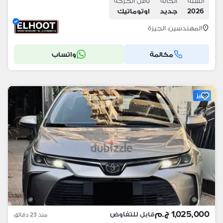
السنة
الحالة
ناقل الحركة
2026
جديد
اوتوماتيك
المهندسين، الجيزة
مكالمة
واتساب
مميز
1,025,000 ج.م
قابل للتفاوض
منذ 23 دقائق