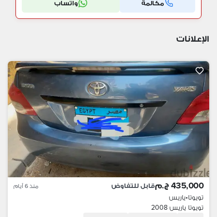
مكالمة
واتساب
الإعلانات
435,000 ج.م
قابل للتفاوض
منذ 6 أيام
تويوتا
•
ياريس
تويوتا ياريس 2008