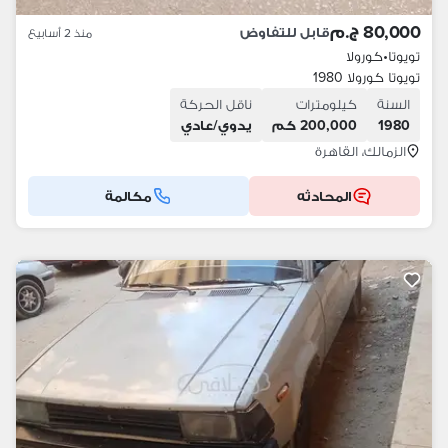
80,000 ج.م
قابل للتفاوض
منذ 2 أسابيع
تويوتا
•
كورولا
تويوتا كورولا 1980
السنة
كيلومترات
ناقل الحركة
1980
200,000 كم
يدوي/عادي
الزمالك، القاهرة
المحادثه
مكالمة