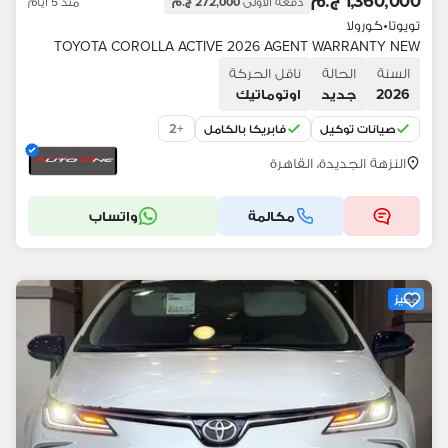
1,360,000 ج.م
دفعة الأولى
272,000 ج.م
منذ 5 أيام
تويوتا
•
كورولا
TOYOTA COROLLA ACTIVE 2026 AGENT WARRANTY NEW
السنة
الحالة
ناقل الحركة
2026
جديد
اوتوماتيك
2
+
صيانات توكيل
فابريكا بالكامل
النزهة الجديدة، القاهرة
مكالمة
واتساب
مميز