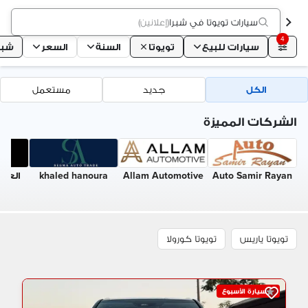
سيارات تويوتا في شبرا
(
إعلانين
)
4
سيارات للبيع
تويوتا
السنة
السعر
شبر
الكل
جديد
مستعمل
الشركات المميزة
Auto Samir Rayan
Allam Automotive
khaled hanoura
العي
تويوتا ياريس
تويوتا كورولا
سيارة الأسبوع