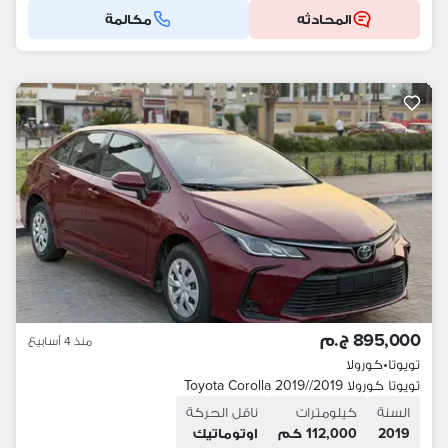
المحادثه
مكالمة
895,000 ج.م
منذ 4 أسابيع
تويوتا
•
كورولا
تويوتا كورولا 2019//Toyota Corolla 2019
السنة
كيلومترات
ناقل الحركة
2019
112,000 كم
اوتوماتيك