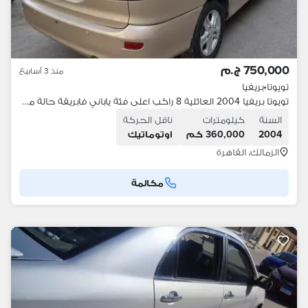
750,000 ج.م
منذ 3 أسابيع
تويوتا
•
بريفيا
تويوتا بريفيا 2004 العائلية 8 راكب اعلى فئة ياباني فابريقة حالة مميزة
السنة
كيلومترات
ناقل الحركة
2004
360,000 كم
اوتوماتيك
الزمالك، القاهرة
مكالمة