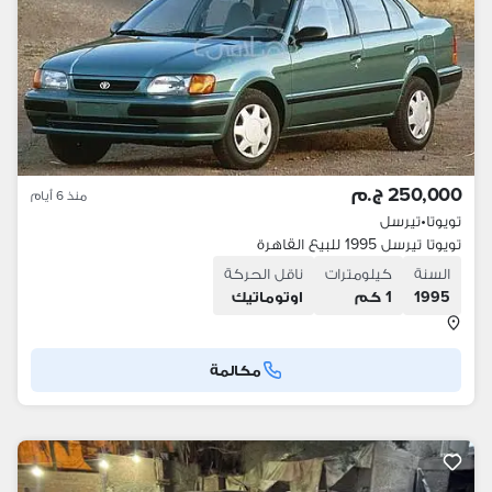
250,000 ج.م
منذ 6 أيام
تويوتا
•
تيرسل
تويوتا تيرسل 1995 للبيع القاهرة
السنة
كيلومترات
ناقل الحركة
1995
1 كم
اوتوماتيك
مكالمة