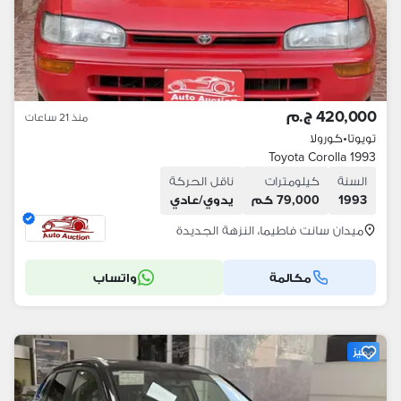
420,000 ج.م
منذ 21 ساعات
تويوتا
•
كورولا
Toyota Corolla 1993
السنة
كيلومترات
ناقل الحركة
1993
79,000 كم
يدوي/عادي
ميدان سانت فاطيما، النزهة الجديدة
مكالمة
واتساب
مميز