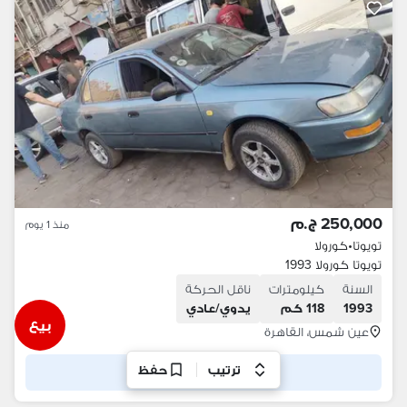
250,000 ج.م
منذ 1 يوم
تويوتا
•
كورولا
تويوتا كورولا 1993
السنة
كيلومترات
ناقل الحركة
1993
118 كم
يدوي/عادي
بيع
عين شمس، القاهرة
ترتيب
حفظ
مكالمة