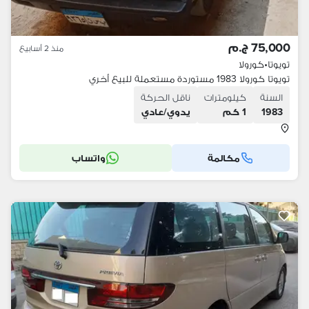
75,000 ج.م
منذ 2 أسابيع
تويوتا
•
كورولا
تويوتا كورولا 1983 مستوردة مستعملة للبيع أخري
السنة
كيلومترات
ناقل الحركة
1983
1 كم
يدوي/عادي
مكالمة
واتساب