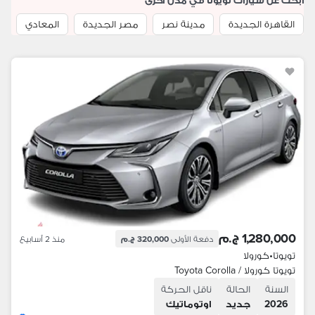
ابحث عن سيارات تويوتا في مدن اخرى
القاهرة الجديدة
مدينة نصر
مصر الجديدة
المعادي
م
1,280,000 ج.م
دفعة الأولى
320,000 ج.م
منذ 2 أسابيع
تويوتا
•
كورولا
تويوتا كورولا / Toyota Corolla
السنة
الحالة
ناقل الحركة
2026
جديد
اوتوماتيك