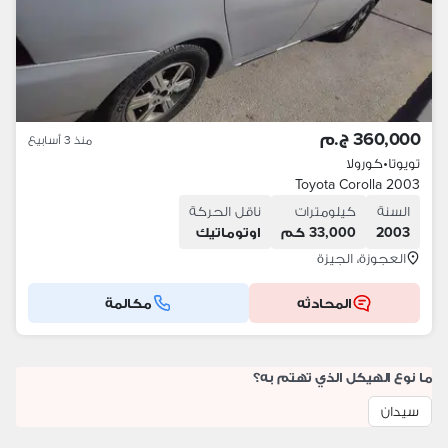
360,000 ج.م
منذ 3 أسابيع
تويوتا
•
كورولا
Toyota Corolla 2003
السنة
كيلومترات
ناقل الحركة
2003
33,000 كم
اوتوماتيك
العجوزة، الجيزة
المحادثه
مكالمة
ما نوع الهيكل الذي تهتم به؟
سيدان