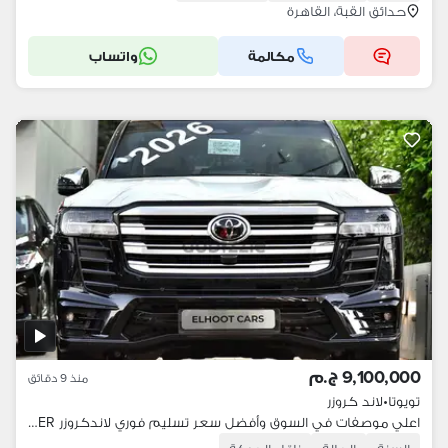
حدائق القبة، القاهرة
مكالمة
واتساب
9,100,000 ج.م
منذ 9 دقائق
تويوتا
•
لاند كروزر
اعلي موصفات في السوق وأفضل سعر تسليم فوري لاندكروزر LANDCRUISER