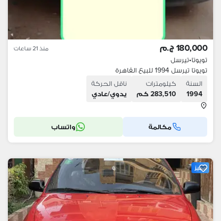
180,000 ج.م
منذ 21 ساعات
تويوتا
•
تيرسل
تويوتا تيرسل 1994 للبيع القاهرة
السنة
كيلومترات
ناقل الحركة
1994
283,510 كم
يدوي/عادي
مكالمة
واتساب
مميز