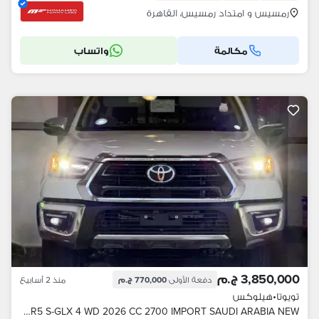
رمسيس و امتداد رمسيس، القاهرة
مكالمة
واتساب
3,850,000 ج.م
دفعة الأولى
770,000 ج.م
منذ 2 أسابيع
تويوتا
•
هيلوكس
TOYOTA HILUX SR5 S-GLX 4 WD 2026 CC 2700 IMPORT SAUDI ARABIA NEW