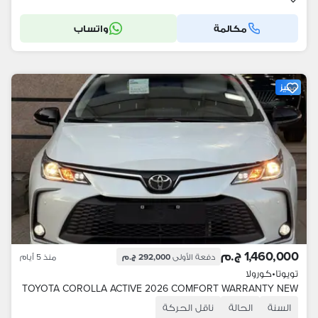
مكالمة
واتساب
مميز
1,460,000 ج.م
دفعة الأولى
292,000 ج.م
منذ 5 أيام
تويوتا
•
كورولا
TOYOTA COROLLA ACTIVE 2026 COMFORT WARRANTY NEW
السنة
الحالة
ناقل الحركة