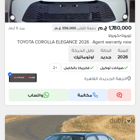
1,780,000 ج.م
دفعة الأولى
356,000 ج.م
منذ 5 أيام
تويوتا
•
كورولا
TOYOTA COROLLA ELEGANCE 2026 . Agent warranty new
السنة
الحالة
ناقل الحركة
2026
جديد
اوتوماتيك
2
+
صيانات توكيل
فابريكا بالكامل
النزهة الجديدة، القاهرة
مكالمة
واتساب