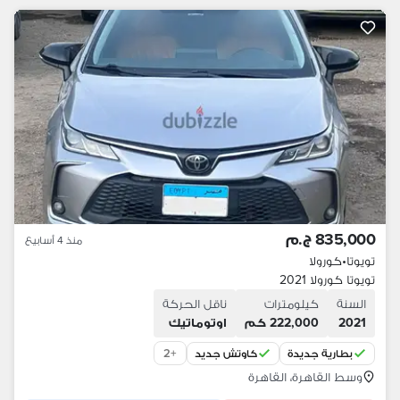
835,000 ج.م
منذ 4 أسابيع
تويوتا
•
كورولا
تويوتا كورولا 2021
السنة
كيلومترات
ناقل الحركة
2021
222,000 كم
اوتوماتيك
2
+
بطارية جديدة
كاوتش جديد
وسط القاهرة، القاهرة