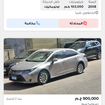
السنة
كيلومترات
ناقل الحركة
2008
103,000 كم
اوتوماتيك
الخلفاوي، شبرا
المحادثه
مكالمة
900,000 ج.م
منذ 2 أسابيع
تويوتا
•
كورولا