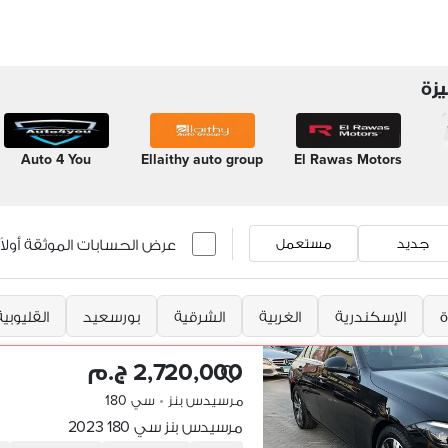
زة
Auto 4 You
Ellaithy auto group
El Rawas Motors
عرض الحسابات الموثقة أولاً
جديد
مستعمل
ة
الإسكندرية
الغربية
الشرقية
بورسعيد
القليوبية
2,720,000 ج.م
مرسيدس بنز
•
سي 180
مرسيدس بنز سي 180 2023