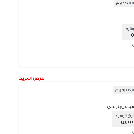
1,170 ج.م
وقود
ن
عرض المزيد
1,005 ج.م
نوع الوقود
البنزين