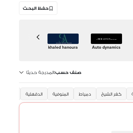
حفظ البحث
 Class
Mohamed
khaled hanoura
Auto dynamics
Fahmy
Cars
صنف حسب
:
المدرجة حديثًا
كفر الشيخ
دمياط
المنوفية
الدقهلية
الإسماعي