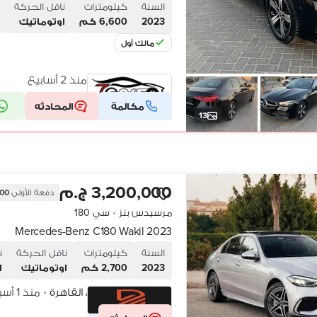
السنة
كيلومترات
ناقل الحركة
2023
6,600 كم
اوتوماتيك
مالك أول
العبور، القاهرة
منذ 2 أسابيع
•
مكالمة
المحادثه
شركة موثقة
13
3,200,000 ج.م
دفعة الأولى
,000
مرسيدس بنز
•
سي 180
Mercedes-Benz C180 Wakil 2023
السنة
كيلومترات
ناقل الحركة
ن
2023
2,700 كم
اوتوماتيك
ا
القاهرة الجديدة، القاهرة
منذ 1 أسبوع
•