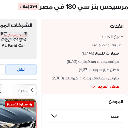
مرسيدس بنز سي 180 في مَصر
294 إعلان
الشركات الممي
الفئات
جميع الفئات
عربيات وقطع غيار
AL Farid Car
سيارات للبيع
(
13,146
)
موتوسيكلات وسكوترات
(
6,731
)
الكل
قطع غيار سيارات
(
4,671
)
كاوتش، بطاريات، زيوت، و كماليات
(
2,909
)
عرض المزيد
القاهرة
الجيز
الموقع
سيارة الأسبوع