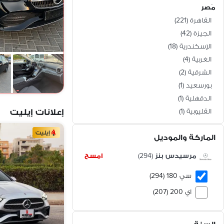
مَصر
القاهرة
(
221
)
الجيزة
(
42
)
الإسكندرية
(
18
)
الغربية
(
4
)
الشرقية
(
2
)
بورسعيد
(
1
)
الدقهلية
(
1
)
إعلانات إيليت
القليوبية
(
1
)
المنوفية
(
1
)
إيليت
الماركة والموديل
كفر الشيخ
(
1
)
الإسماعيلية
(
1
)
مرسيدس بنز
(
294
)
امسح
دمياط
(
1
)
سي 180 (294)
اي 200 (207)
سي 200 (148)
جى إل سى 300 (95)