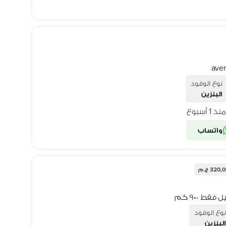
نوع الوقود
البنزين
نذ 1 أسبوع
واتساب
320 ج.م
وع الوقود
لبنزين