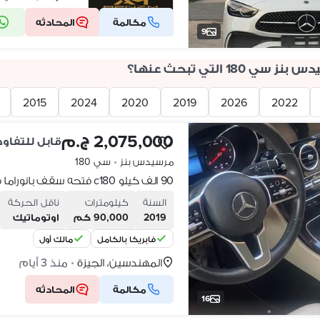
مكالمة
المحادثه
شركة موثقة
9
180 التي تبحث عنها؟
2015
2024
2020
2019
2026
2022
2,075,000 ج.م
قابل للتفاو
مرسيدس بنز
•
سي 180
90 الف كيلو c180 فتحه سقف بانوراما فابريكه بلكامل
السنة
كيلومترات
ناقل الحركة
2019
90,000 كم
اوتوماتيك
فابريكا بالكامل
مالك أول
المهندسين، الجيزة
منذ 3 أيام
•
مكالمة
المحادثه
16