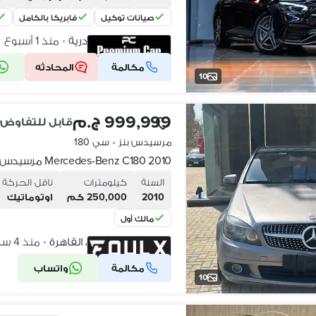
صيانات توكيل
فابريكا بالكامل
كليوباترا، الإسكندرية
منذ 1 أسبوع
•
مكالمة
المحادثه
شركة موثقة
10
999,999 ج.م
قابل للتفاوض
مرسيدس بنز
•
سي 180
Mercedes-Benz C180 2010 مرسيدس بنز
السنة
كيلومترات
ناقل الحركة
2010
250,000 كم
اوتوماتيك
مالك أول
القاهرة الجديدة، القاهرة
منذ 4 ساعات
•
مكالمة
واتساب
شركة موثقة
10