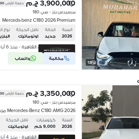
3,900,000 ج.م
دفعة الأولى
,000
مرسيدس بنز
•
سي 180
Merceds-benz C180 2026 Premium
السنة
الحالة
ناقل الحركة
نوع ال
2026
جديد
اوتوماتيك
البنزي
القاهرة الجديدة، القاهرة
منذ 6 أيام
•
مكالمة
واتساب
شركة موثقة
12
3,350,000 ج.م
دفعة الأولى
,000
مرسيدس بنز
•
سي 180
Mercedes-Benz C180 AMG 2026 مرسيدس بنز سي
السنة
كيلومترات
ناقل الحركة
2026
9,000 كم
اوتوماتيك
القاهرة الجديدة، القاهرة
منذ 4 أيام
•