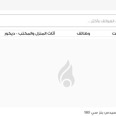
لت
وظائف
أثاث المنزل والمكتب - ديكور
يدس بنز سي 180