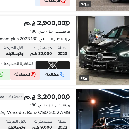
المحادثه
شركة موثقة
20
2,900,000 ج.م
مرسيدس بنز
•
سي 180
مرسيدس بنز سي 180 2023 avengard plus
السنة
كيلومترات
ناقل الحركة
2023
32,000 كم
اوتوماتيك
التجمع الخامس، القاهرة الجديدة
م
•
مكالمة
المحادثه
شركة موثقة
8
3,200,000 ج.م
دفعة الأولى
,000
مرسيدس بنز
•
سي 180
Mercedes-Benz C180 2022 AMG وكيل فقط ٩٠٠٠ كم
السنة
كيلومترات
ناقل الحركة
ن
2022
9,000 كم
اوتوماتيك
ا