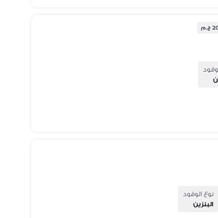
.م
وقود
ن
نوع الوقود
البنزين