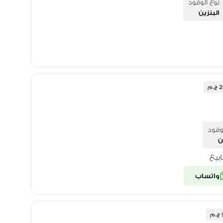
نوع الوقود
البنزين
.م
وقود
ن
واتساب