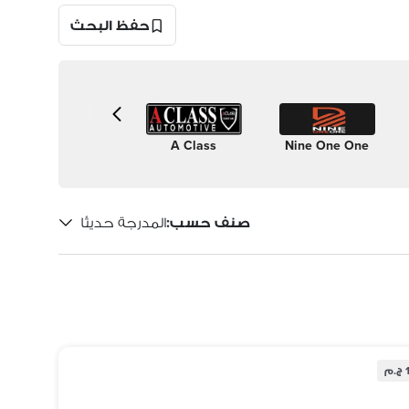
حفظ البحث
to Stad
khaled
A Class
Nine One One
omotive
hanoura
صنف حسب
:
المدرجة حديثًا
م