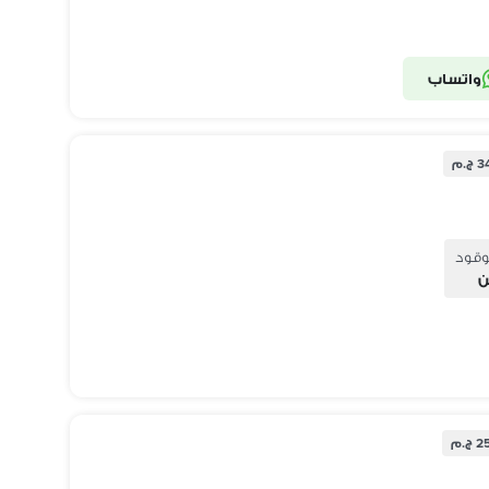
واتساب
.م
وقود
ن
.م