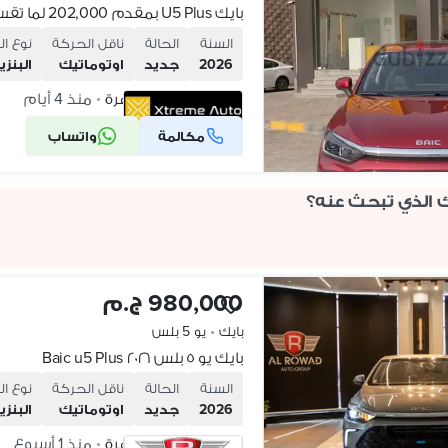
بايك U5 Plus بمقدم 202,000 لما تقسط من إكستريم اوتو
السنة
الحالة
ناقل الحركة
نوع ال
2026
جديد
اوتوماتيك
البنزي
مدينة نصر، القاهرة
منذ 4 أيام
•
مكالمة
واتساب
شركة موثقة
ك الذي تبحث عنه؟
980,000 ج.م
بايك
•
يو 5 بلس
بايك يو ٥ بلس ٢٠٢٦ Baic u5 Plus
السنة
الحالة
ناقل الحركة
نوع ال
2026
جديد
اوتوماتيك
البنزي
مدينة نصر، القاهرة
منذ 1 أسبوع
•