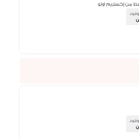
وقود
ن
وقود
ن