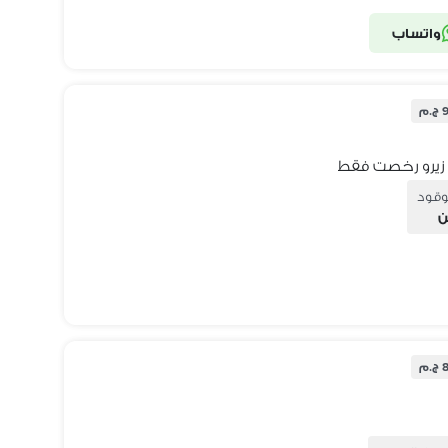
واتساب
م
وقود
ن
م