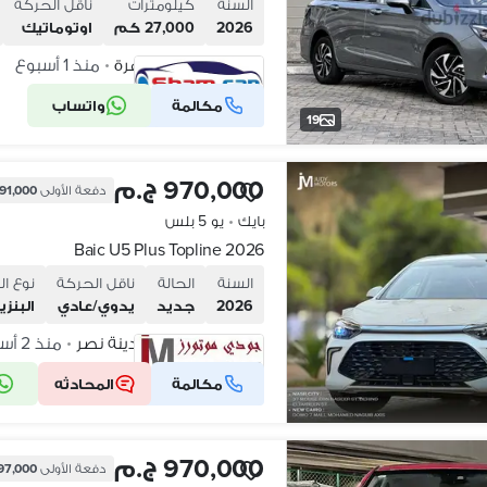
السنة
كيلومترات
ناقل الحركة
2026
27,000 كم
اوتوماتيك
مدينة نصر، القاهرة
منذ 1 أسبوع
•
مكالمة
واتساب
شركة موثقة
19
970,000 ج.م
دفعة الأولى
291,000 ج
بايك
•
يو 5 بلس
Baic U5 Plus Topline 2026
السنة
الحالة
ناقل الحركة
نوع ال
2026
جديد
يدوي/عادي
البنزي
شارع الطيران، مدينة نصر
منذ 2 أسابيع
•
مكالمة
المحادثه
شركة موثقة
970,000 ج.م
دفعة الأولى
97,000 ج.م