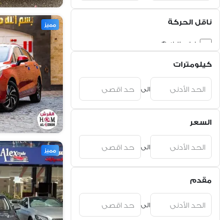
ناقل الحركة
مميز
اوتوماتيك (1)
كيلومترات
الى
السعر
الى
مميز
مقدم
الى