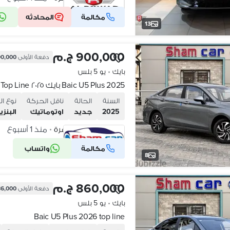
مكالمة
المحادثه
شركة موثقة
13
900,000 ج.م
دفعة الأولى
90,000 ج.
بايك
•
يو 5 بلس
Baic U5 Plus 2025 بايك ٢٠٢٥ Top Line زيرو رخصت فقط
السنة
الحالة
ناقل الحركة
نوع ال
2025
جديد
اوتوماتيك
البنزي
مدينة نصر، القاهرة
منذ 1 أسبوع
•
مكالمة
واتساب
شركة موثقة
8
860,000 ج.م
دفعة الأولى
86,000 ج.
بايك
•
يو 5 بلس
Baic U5 Plus 2026 top line