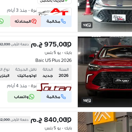
فابريكا بالكامل
مدينة نصر، القاهرة
منذ 3 أيام
•
مكالمة
المحادثه
شركة موثقة
10
975,000 ج.م
دفعة الأولى
342,030 ج
بايك
•
يو 5 بلس
Baic U5 Plus 2026
السنة
الحالة
ناقل الحركة
نوع ال
2026
جديد
اوتوماتيك
البنزي
مدينة نصر، القاهرة
منذ 4 أيام
•
مكالمة
واتساب
شركة موثقة
16
840,000 ج.م
دفعة الأولى
252,000 ج
بايك
•
يو 5 بلس