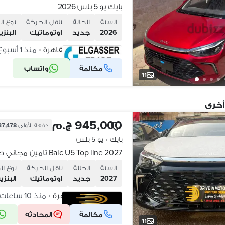
بايك يو 5 بلس 2026
السنة
الحالة
ناقل الحركة
نوع ال
2026
جديد
اوتوماتيك
البنزي
مصر الجديدة، القاهرة
منذ 1 أسبوع
•
مكالمة
واتساب
شركة موثقة
11
أخرى
945,000 ج.م
دفعة الأولى
237,478 ج
بايك
•
يو 5 بلس
Baic U5 Top line 2027 تامين مجاني طول مده القسط
السنة
الحالة
ناقل الحركة
نوع ال
2027
جديد
اوتوماتيك
البنزي
مدينة نصر، القاهرة
منذ 10 ساعات
•
مكالمة
المحادثه
شركة موثقة
11