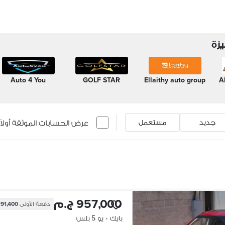
زة
Auto 4 You
GOLF STAR
Ellaithy auto group
A
عرض الحسابات الموثقة أولاً
جديد
مستعمل
957,000 ج.م
دفعة الأولى
191,400 ج.
بايك
•
يو 5 بلس