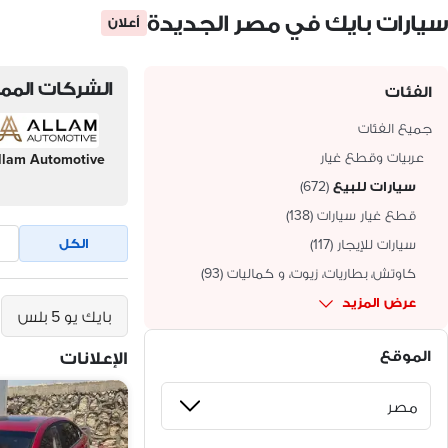
سيارات بايك في مصر الجديدة
أعلان
الشركات الممي
الفئات
جميع الفئات
عربيات وقطع غيار
llam Automotive
سيارات للبيع
(
672
)
قطع غيار سيارات
(
138
)
الكل
سيارات للإيجار
(
117
)
كاوتش، بطاريات، زيوت، و كماليات
(
93
)
عرض المزيد
بايك يو 5 بلس
الموقع
الإعلانات