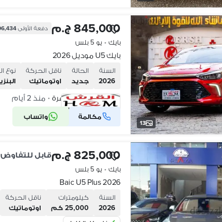
845,000 ج.م
دفعة الأولى
206,434 ج
بايك
•
يو 5 بلس
بايك U5 موديل 2026
السنة
الحالة
ناقل الحركة
نوع ال
2026
جديد
اوتوماتيك
البنزي
مدينة نصر، القاهرة
منذ 2 أيام
•
مكالمة
واتساب
شركة موثقة
13
825,000 ج.م
قابل للتفاوض
بايك
•
يو 5 بلس
Baic U5 Plus 2026
السنة
كيلومترات
ناقل الحركة
2026
25,000 كم
اوتوماتيك