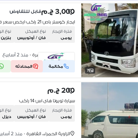
3,000 ج.م
قابل للتفاوض
ايجار كوستر باص 21 راكب ارخص سعر في مصر
فترة الإيجار
نوع الهيكل
نوع ال
يومى
فان / أوتوبيس
بنزين
مدينة نصر، القاهرة
منذ 2 أسابيع
•
مكالمة
المحادثه
شركة موثقة
7
200 ج.م
سيارة تويوتا هاى اس 14 راكب
فترة الإيجار
نوع الهيكل
نوع ال
يومى
فان / أوتوبيس
ديزل
الزاوية الحمراء، القاهرة
منذ 2 أسابيع
•