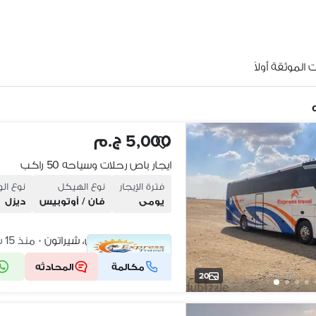
الموثقة أولاً
5,000 ج.م
ايجار باص رحلات وسياحه 50 راكب
فترة الإيجار
نوع الهيكل
نوع ال
يومى
فان / أوتوبيس
ديزل
مساكن شيراتون، شيراتون
منذ 15 ساعات
•
مكالمة
المحادثه
شركة موثقة
20