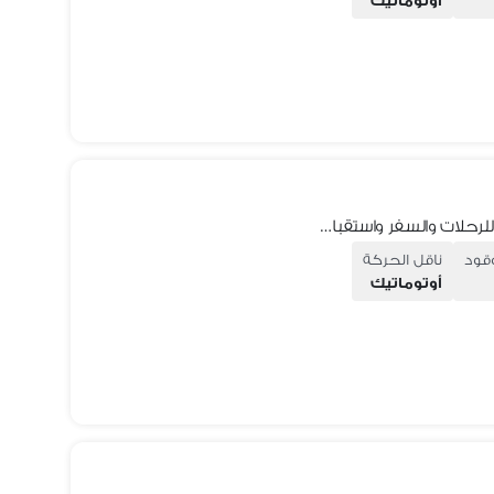
أوتوماتيك
ايجار تويوتا كوستر 21 راكب | مع سائق | للرحلات والسفر واستقبال المطار
وقود
ناقل الحركة
أوتوماتيك