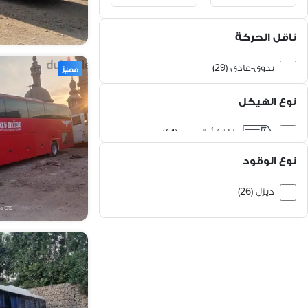
ناقل الحركة
يدوي-عادي (29)
مميز
أوتوماتيك (15)
نوع الهيكل
فان / أوتوبيس (44)
نوع الوقود
ديزل (26)
بنزين (14)
كهرباء (1)
غاز طبيعي (1)