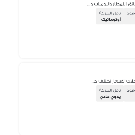
ايجار هيونداي H1 العائلية 7 راكب | مع سائق | للمطار واليوميات والرحلات
وقود
ناقل الحركة
أوتوماتيك
ايجار تويوتا هاي اس 14 راكب حديث للرحلات الاسعار تختلف حسب الاماكن
وقود
ناقل الحركة
يدوي-عادي