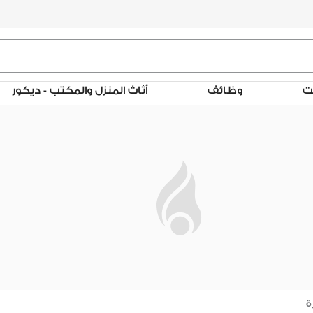
لت
وظائف
أثاث المنزل والمكتب - ديكور
ة