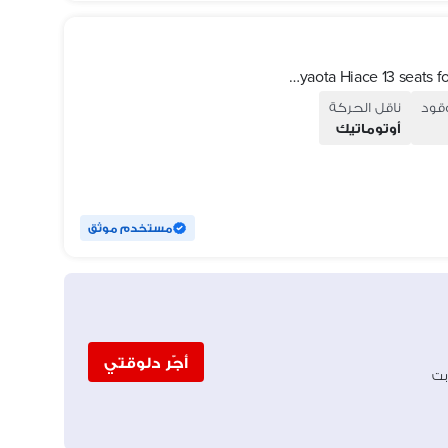
تويوتا هاي اس 13 راكب بالسائق / Toyaota Hiace 13 seats for rent
وقود
ناقل الحركة
أوتوماتيك
مستخدم موثق
أجّر دلوقتي
بت