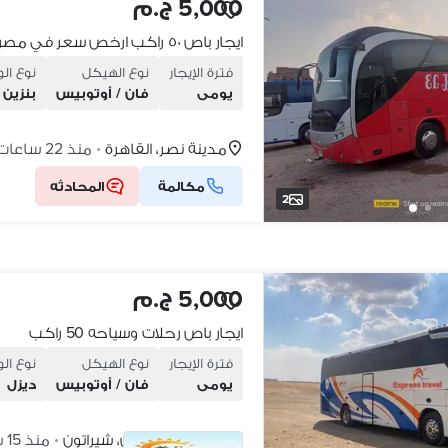
5,000 ج.م
ايجار باص ٥٠ راكب ارخص سعر في مصر
فترة الإيجار
نوع الهيكل
نوع ال
يومى
فان / أوتوبيس
بنزين
مدينة نصر، القاهرة
منذ 22 ساعات
•
مكالمة
المحادثه
2
5,000 ج.م
ايجار باص رحلات وسياحه 50 راكب
فترة الإيجار
نوع الهيكل
نوع ال
يومى
فان / أوتوبيس
ديزل
مساكن شيراتون، شيراتون
منذ 15 ساعات
•