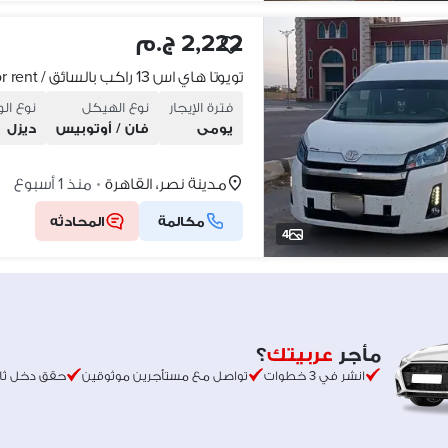
2,222 ج.م
فترة الإيجار
نوع الهيكل
نوع ال
يومى
فان / أوتوبيس
ديزل
مدينة نصر، القاهرة
منذ 1 أسبوع
•
مكالمة
المحادثه
4
مأجر
عربيتك
؟
انشر في 3 خطوات
تواصل مع مستأجرين موثوقين
حقق دخل ثا