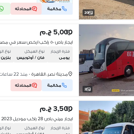
مكالمة
المحادثه
شركة موثقة
20
5,000 ج.م
ايجار باص ٥٠ راكب ارخص سعر في مصر
فترة الإيجار
نوع الهيكل
نوع ال
يومى
فان / أوتوبيس
بنزين
مدينة نصر، القاهرة
منذ 22 ساعات
•
مكالمة
المحادثه
2
3,500 ج.م
فترة الإيجار
نوع الهيكل
نوع ال