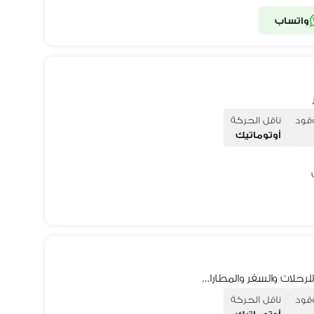
واتساب
وقود
ناقل الحركة
أوتوماتيك
ايجار ميني باص 28 راكب موديل 2023 للرحلات والسفر والمطارات
وقود
ناقل الحركة