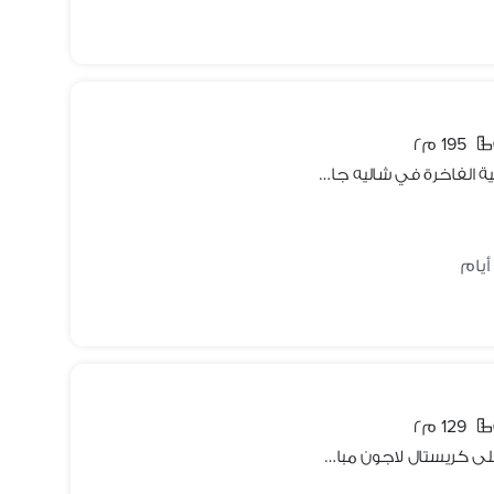
195 م٢
استمتع بإطلالات اللاجون والحياة الساحلية الفاخرة في شاليه جاهز بفوكا باي
129 م٢
شالية استلام فوري بموقع متميزيطل على كريستال لاجون مباشرفي فوكا باى راس الحكمة شركة تطوير مصر- Fouka bay