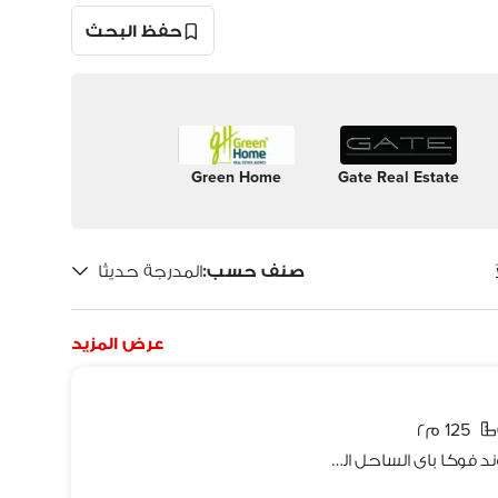
حفظ البحث
Green Home
Gate Real Estate
صنف حسب
:
المدرجة حديثًا
عرض المزيد
125 م٢
شاليه متشطب بالكامل للبيع فى كمبوند فوكا باى الساحل الشمالى Fouka Bay North coast فى موقع متميز فيو على اللاجون مباشرة جاهزة على الاستلام الفورى