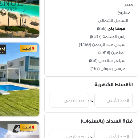
مَصر
مطروح
الساحل الشمالي
فوكا باى
(
855
)
راس الحكمة
(
8,317
)
سيدي عبد الرحمن
(
4,150
)
إيليت
العلمين
(
2,919
)
سيلفر ساندس
(
851
)
مرسي بغوش
(
467
)
رملة
(
437
)
الأقساط الشهرية
سيدي حنيش
(
346
)
دوس
(
341
)
الى
ساوث ميد
(
305
)
دى باى
(
240
)
الحمام
(
233
)
فترة السداد (بالسنوات)
جلى
(
227
)
إيليت
لافيستا باي ايست
(
208
)
الى