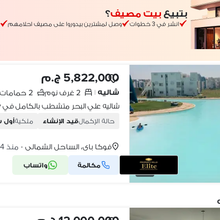
بتبيع
بيت مصيف
؟
انشر في 3 خطوات
وصل لمشترين بيدوروا على مصيف احلامهم
5,822,000 ج.م
شاليه
2 غرف نوم
2 حمامات
|
حالة الإكمال
قيد الإنشاء
ملكية
أول 
فوكا باى، الساحل الشمالي
منذ 4 أيام
•
مكالمة
واتساب
10