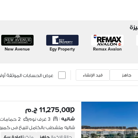
زة
New Avenue
Egy Property
Remax Avalon
عرض الحسابات الموثقة أولاً
جاهز
قيد الإنشاء
11,275,000 ج.م
شاليه
3 غرف نوم
2 حمامات
|
حالة الإكمال
جاهز
ملكية
إعادة بيع