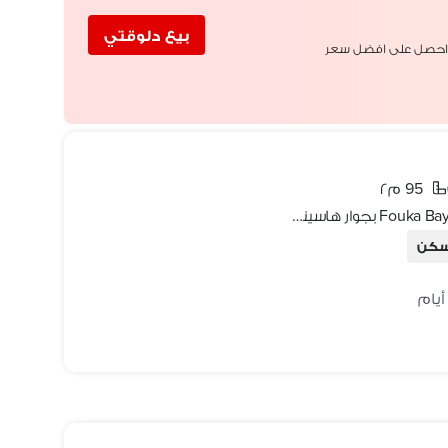
بيع دلوقتي
احصل على افضل سعر
95 م٢
شاليه علي البحر متشطب بالكامل في Fouka Bay بجوار هاسيندا ويست
سكن