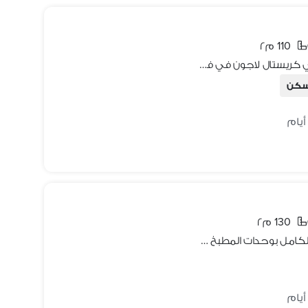
110 م٢
شالية بتشطيب كامل بفيو بانورامي علي كريستال لاجون في فوكا باي الساحل الشمالي - راس الحكمة -Fouka bay
سكن
130 م٢
شاليه ارضي بحديقة واسعة متشطب بالكامل بوحدات المطبخ والتكيفات للبيع ف فوكا باي الساحل الشمالي فيو دايركت علي اللاجون