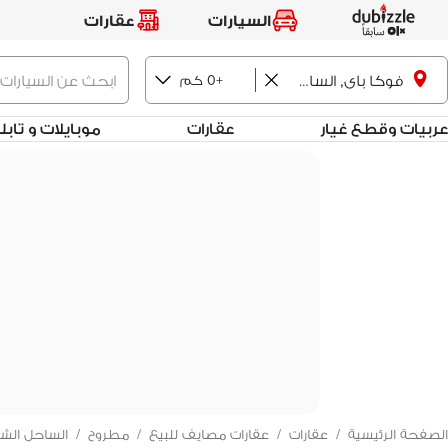
السيارات
عقارات
+0 كم
فوكا باى, الساحل الشمالي
عربيات وقطع غيار
عقارات
موبايلات و تاب
الصفحة الرئيسية
/
عقارات
/
عقارات مصايف للبيع
/
مطروح
/
الساحل الش