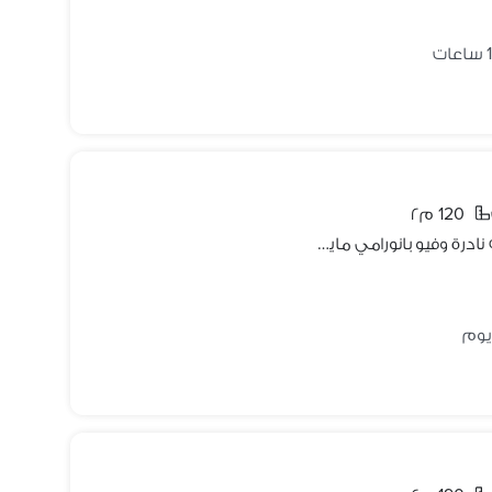
120 م٢
اكتر شاليه vibشايف بحر شاليه بتقسيمه نادرة وفيو بانورامي مايتفوتش ع البحر واللاجون الشاليه 2د للبحر تريبل فيو بوول لاند سكيب بحر