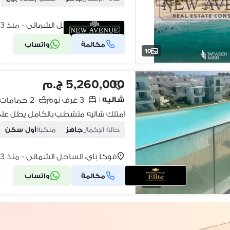
فوكا باى، الساحل الشمالي
منذ 3 أيام
•
مكالمة
واتساب
شركة موثقة
10
5,260,000 ج.م
شاليه
3 غرف نوم
2 حمامات
|
حالة الإكمال
جاهز
ملكية
أول سكن
فوكا باى، الساحل الشمالي
منذ 3 أيام
•
مكالمة
واتساب
10