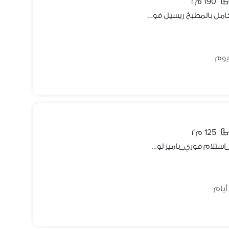
190 م٢
باقل سعر للبيع شاليه 3 غرف تشطيب كامل بالمطبخ ريسيل فوري في فوكا باي الساحل الشمالي بتقسيمه خاصه جاهز للمعاينه و السكن
125 م٢
شاليه 125م للبيع _متشطب ومفروش _استلام فوري_باميز لوكيشن علي اللاجون في فوكا باي الساحل الشمالي