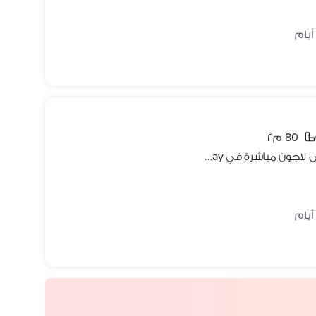
80 م٢
امتلك شاليه متشطب بالكامل يطل على لاجون مباشرة في fouka bay